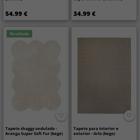
54.99 €
34.99 €
Novidade
Tapete shaggy ondulado -
Tapete para interior e
Aranga Super Soft Fur (bege)
exterior - Arlo (bege)