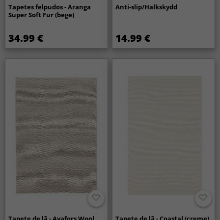
Tapetes felpudos - Aranga
Anti-slip/Halkskydd
Super Soft Fur (bege)
34.99 €
14.99 €
Tapete de lã - Avafors Wool
Tapete de lã - Coastal (creme)