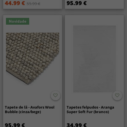
44.99 €
95.99 €
59.99 €
Novidade
Tapete de lã - Avafors Wool
Tapetes felpudos - Aranga
Bubble (cinza/bege)
Super Soft Fur (branco)
95.99 €
34.99 €