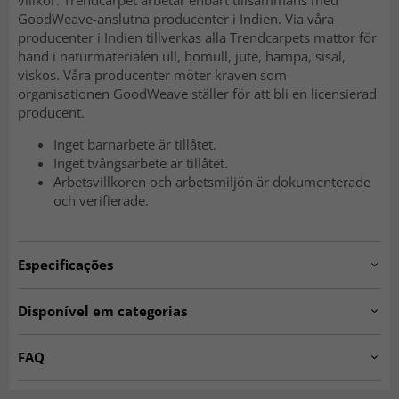
GoodWeave-anslutna producenter i Indien. Via våra
producenter i Indien tillverkas alla Trendcarpets mattor för
hand i naturmaterialen ull, bomull, jute, hampa, sisal,
viskos. Våra producenter möter kraven som
organisationen GoodWeave ställer för att bli en licensierad
producent.
Inget barnarbete är tillåtet.
Inget tvångsarbete är tillåtet.
Arbetsvillkoren och arbetsmiljön är dokumenterade
och verifierade.
Especificações
Artno:
Alva.900-2015062301-4
Disponível em categorias
Tapetes de Trapo
Tapetes para Entrada
FAQ
Tapetes 160 x 230 cm
Tapetes 140 x 200 cm
O que é um tapete de trapos?