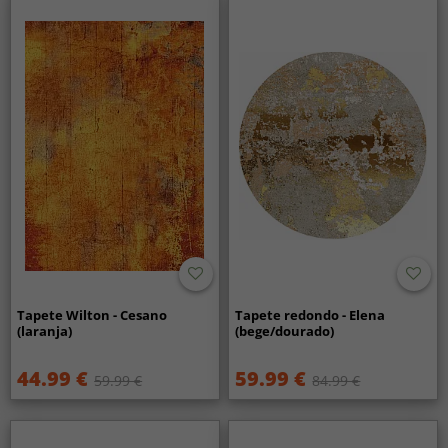
Tapete Wilton - Cesano
Tapete redondo - Elena
(laranja)
(bege/dourado)
44.99 €
59.99 €
59.99 €
84.99 €