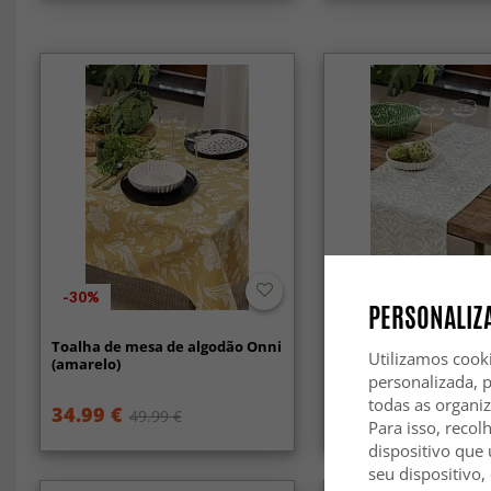
-30%
-30%
PERSONALIZA
Toalha de mesa de algodão Onni
Trilhos de mesa - Tril
Utilizamos cook
(amarelo)
(verde)
personalizada, 
todas as organi
34.99 €
13.99 €
49.99 €
19.99 €
Para isso, recol
dispositivo que 
seu dispositivo,