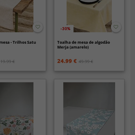
-30%
mesa - Trilhos Satu
Toalha de mesa de algodão
Merja (amarelo)
24.99 €
19.99 €
49.99 €