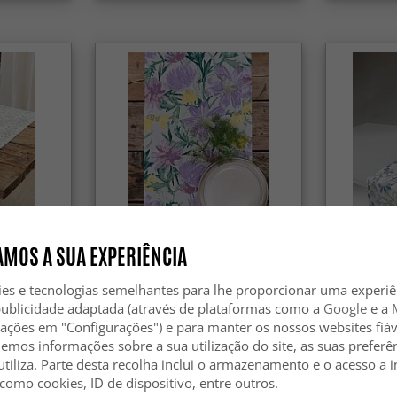
-30%
-30%
MOS A SUA EXPERIÊNCIA
hos Viola
Trilhos de mesa - Trilhos Cutie
Trilhos de 
ies e tecnologias semelhantes para lhe proporcionar uma experi
(roxo)
(verde)
publicidade adaptada (através de plataformas como a
Google
e a
zações em "Configurações") e para manter os nossos websites fiáv
13.99 €
13.99 €
19.99 €
hemos informações sobre a sua utilização do site, as suas preferê
utiliza. Parte desta recolha inclui o armazenamento e o acesso a
 como cookies, ID de dispositivo, entre outros.