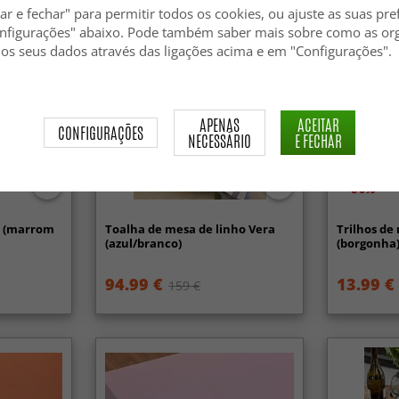
ar e fechar" para permitir todos os cookies, ou ajuste as suas pre
nfigurações" abaixo. Pode também saber mais sobre como as or
 os seus dados através das ligações acima e em "Configurações".
APENAS
ACEITAR
CONFIGURAÇÕES
NECESSÁRIO
E FECHAR
-30%
va (marrom
Toalha de mesa de linho Vera
Trilhos de
(azul/branco)
(borgonha
94.99 €
13.99 €
159 €