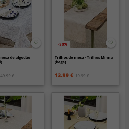
-30%
 mesa de algodão
Trilhos de mesa - Trilhos Minna
l)
(bege)
13.99 €
49.99 €
19.99 €