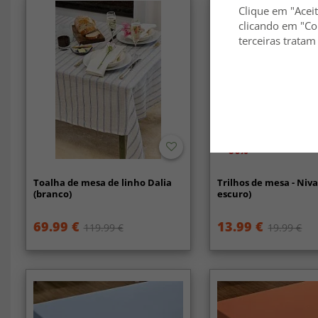
Clique em "Aceit
clicando em "Co
terceiras tratam
-30%
Toalha de mesa de linho Dalia
Trilhos de mesa - Ni
(branco)
escuro)
69.99 €
13.99 €
119.99 €
19.99 €