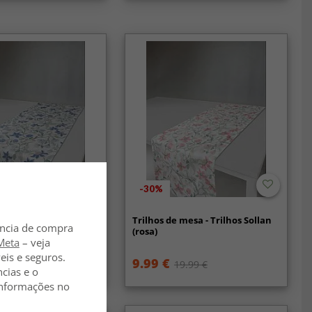
-30%
mesa - Trilhos Sollan
Trilhos de mesa - Trilhos Sollan
ência de compra
(rosa)
Meta
– veja
eis e seguros.
9.99 €
19.99 €
19.99 €
ncias e o
 informações no