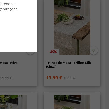
ferências
ganizações
-30%
 mesa - Niva
Trilhos de mesa - Trilhos Lilja
)
(cinza)
13.99 €
19.99 €
19.99 €