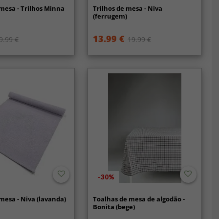
 mesa - Trilhos Minna
Trilhos de mesa - Niva
(ferrugem)
13.99 €
9.99 €
19.99 €
-30%
 mesa - Niva (lavanda)
Toalhas de mesa de algodão -
Bonita (bege)