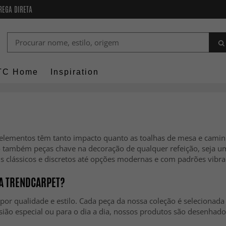
REGA DIRETA
TC Home
Inspiration
s elementos têm tanto impacto quanto as toalhas de mesa e cami
ão também peças chave na decoração de qualquer refeição, seja u
s clássicos e discretos até opções modernas e com padrões vibran
DA TRENDCARPET?
por qualidade e estilo. Cada peça da nossa coleção é selecionada 
ião especial ou para o dia a dia, nossos produtos são desenhados