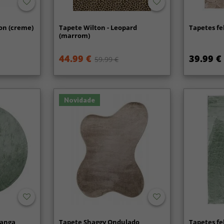
on (creme)
Tapete Wilton - Leopard
Tapetes fe
(marrom)
44.99 €
39.99 €
59.99 €
Novidade
ranga
Tapete Shaggy Ondulado
Tapetes fe