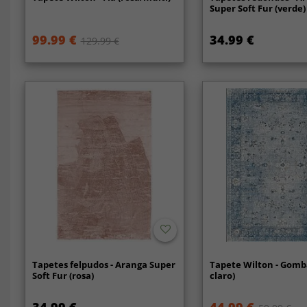
Super Soft Fur (verde)
99.99 €
34.99 €
129.99 €
Tapetes felpudos - Aranga Super
Tapete Wilton - Gomba
Soft Fur (rosa)
claro)
34.99 €
44.99 €