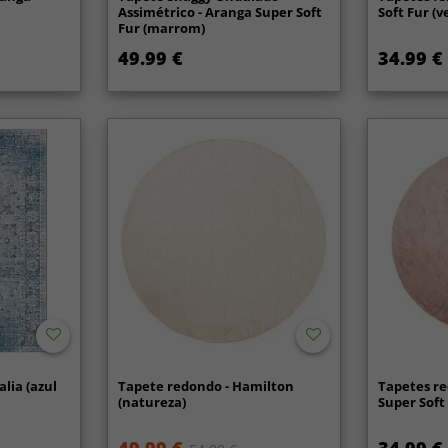
Assimétrico - Aranga Super Soft
Soft Fur (v
Fur (marrom)
49.99 €
34.99 €
lia (azul
Tapete redondo - Hamilton
Tapetes re
(natureza)
Super Soft 
49.99 €
34.99 €