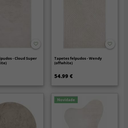
lpudos - Cloud Super
Tapetes felpudos - Wendy
ite)
(offwhite)
54.99 €
Novidade