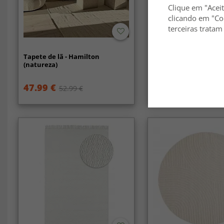
Clique em "Aceit
clicando em "Co
terceiras tratam
-30%
Tapete de lã - Hamilton
Tapetes felpudos - To
(natureza)
(offwhite)
47.99 €
38.99 €
52.99 €
54.99 €