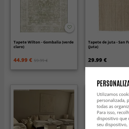
Tapete Wilton - Gombalia (verde
Tapete de juta - San 
claro)
(juta)
44.99 €
29.99 €
59.99 €
PERSONALIZA
Utilizamos cook
personalizada, 
todas as organi
Para isso, recol
dispositivo que 
seu dispositivo,