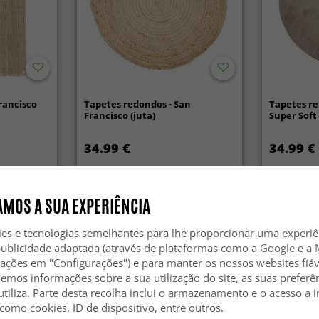
Francisco
Tapetes redondos - San
Tapetes re
Francisco (juta)
Super Soft
34.99 €
34.99 €
MOS A SUA EXPERIÊNCIA
ies e tecnologias semelhantes para lhe proporcionar uma experi
publicidade adaptada (através de plataformas como a
Google
e a
zações em "Configurações") e para manter os nossos websites fiáv
hemos informações sobre a sua utilização do site, as suas preferê
utiliza. Parte desta recolha inclui o armazenamento e o acesso a
 como cookies, ID de dispositivo, entre outros.