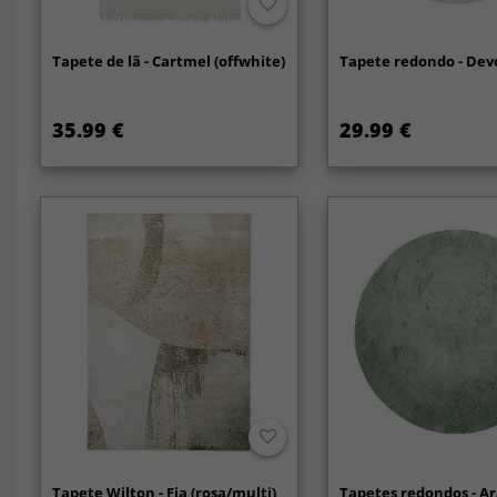
Tapete de lã - Cartmel (offwhite)
Tapete redondo - Dev
35.99 €
29.99 €
Tapete Wilton - Fia (rosa/multi)
Tapetes redondos - A