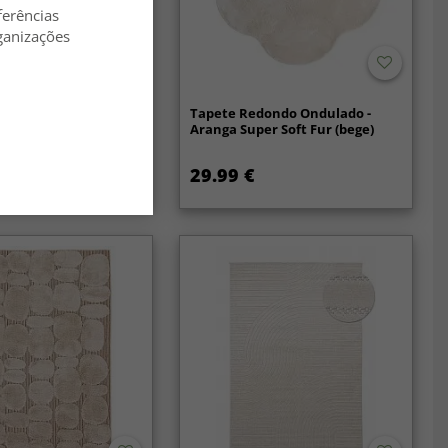
ferências
ganizações
lpudos - Cloud Super
Tapete Redondo Ondulado -
)
Aranga Super Soft Fur (bege)
29.99 €