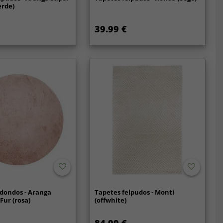
erde)
39.99 €
dondos - Aranga
Tapetes felpudos - Monti
Fur (rosa)
(offwhite)
84.99 €