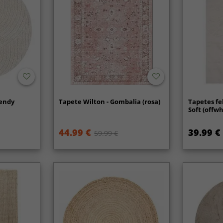
Wendy
Tapete Wilton - Gombalia (rosa)
Tapetes fe
Soft (offwh
44.99 €
39.99 €
59.99 €