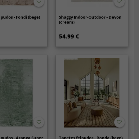
lpudos - Fondi (bege)
Shaggy Indoor-Outdoor - Devon
(cream)
54.99 €
lpudos - Aranga Super
Tapetes felpudos - Ronda (bege)