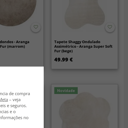
dondos - Aranga
Tapete Shaggy Ondulado
 Fur (marrom)
Assimétrico - Aranga Super Soft
Fur (bege)
49.99 €
Novidade
ência de compra
Meta
– veja
eis e seguros.
ncias e o
 informações no