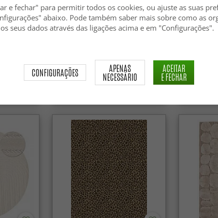
ar e fechar" para permitir todos os cookies, ou ajuste as suas pre
nfigurações" abaixo. Pode também saber mais sobre como as or
 os seus dados através das ligações acima e em "Configurações".
ve
Tapetes felpudos - Aranga Super
Tapetes fe
Soft Fur (cinza)
Soft (taupe
APENAS
ACEITAR
CONFIGURAÇÕES
NECESSÁRIO
E FECHAR
34.99 €
39.99 €