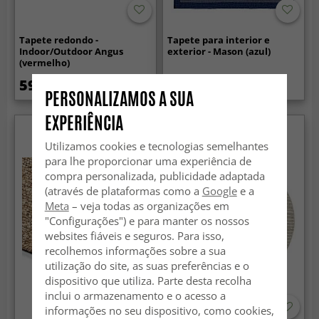
Tapete redondo -
Tapete para interior e
Indoor/Outdoor Angus
exterior - Mason (azul)
(vermelho)
59.99 €
54.99 €
PERSONALIZAMOS A SUA
EXPERIÊNCIA
Utilizamos cookies e tecnologias semelhantes
para lhe proporcionar uma experiência de
compra personalizada, publicidade adaptada
(através de plataformas como a
Google
e a
Meta
– veja todas as organizações em
"Configurações") e para manter os nossos
websites fiáveis e seguros. Para isso,
recolhemos informações sobre a sua
utilização do site, as suas preferências e o
dispositivo que utiliza. Parte desta recolha
inclui o armazenamento e o acesso a
informações no seu dispositivo, como cookies,