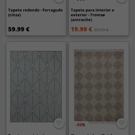
Tapete redondo - Ferragudo
Tapete para interior e
(cinza)
exterior - Tromsø
(antracite)
59.99 €
19.99 €
39.99 €
-30%