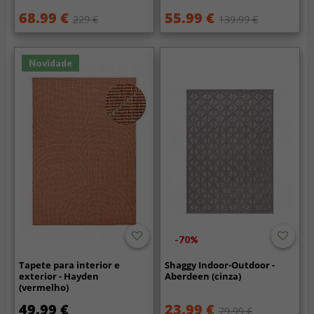
68.99 €
55.99 €
229 €
139.99 €
Novidade
-70%
Tapete para interior e
Shaggy Indoor-Outdoor -
exterior - Hayden
Aberdeen (cinza)
(vermelho)
49.99 €
23.99 €
79.99 €