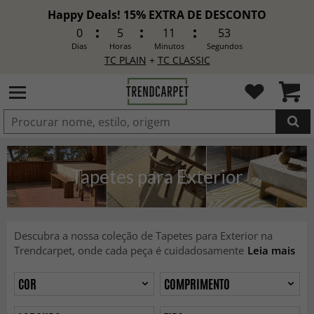
Happy Deals! 15% EXTRA DE DESCONTO
0
5
11
51
Dias
Horas
Minutos
Segundos
TC PLAIN
+
TC CLASSIC
ADICIONADO
Tapetes para Exterior
Descubra a nossa coleção de Tapetes para Exterior na
Trendcarpet, onde cada peça é cuidadosamente
Leia mais
COR
COMPRIMENTO