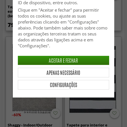
ID de dispositivo, entre outros.
Tapete para interior e
Tapete redondo -
Clique em "Aceitar e fechar" para permitir
exterior - Milford Wool Look
Indoor/Outdoor Devon
todos os cookies, ou ajuste as suas
(bege)
(bege)
preferências clicando em "Configurações"
79.99 €
64.99 €
abaixo. Pode também saber mais sobre como
as organizações terceiras tratam os seus
dados através das ligações acima e em
"Configurações".
ACEITAR E FECHAR
APENAS NECESSÁRIO
CONFIGURAÇÕES
-60%
Shaggy - Indoor/Outdoor
Tapete para interior e