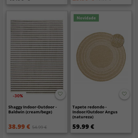
Novidade
-30%
Shaggy Indoor-Outdoor -
Tapete redondo -
Baldwin (cream/bege)
Indoor/Outdoor Angus
(natureza)
38.99 €
59.99 €
54.99 €