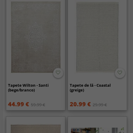
Tapete Wilton - Santi
Tapete de lã - Coastal
(bege/branco)
(greige)
44.99 €
20.99 €
59.99 €
29.99 €