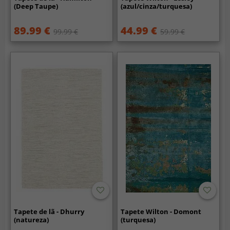
(Deep Taupe)
(azul/cinza/turquesa)
89.99 €
44.99 €
99.99 €
59.99 €
Tapete de lã - Dhurry
Tapete Wilton - Domont
(natureza)
(turquesa)