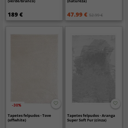
(verde/branco)
(natureza)
189 €
47.99 €
52.99 €
-30%
Tapetes felpudos - Tove
Tapetes felpudos - Aranga
(offwhite)
Super Soft Fur (cinza)