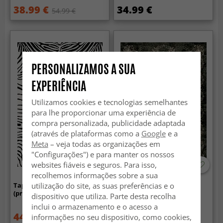
38.99 €
34.99 €
54.99 €
PERSONALIZAMOS A SUA
EXPERIÊNCIA
Utilizamos cookies e tecnologias semelhantes
para lhe proporcionar uma experiência de
compra personalizada, publicidade adaptada
(através de plataformas como a
Google
e a
Meta
– veja todas as organizações em
"Configurações") e para manter os nossos
websites fiáveis e seguros. Para isso,
recolhemos informações sobre a sua
utilização do site, as suas preferências e o
Tapete Wilton - Zebra
Tapete Wilton - Taknis
(preto/branco)
(verde escuro)
dispositivo que utiliza. Parte desta recolha
inclui o armazenamento e o acesso a
44.99 €
44.99 €
informações no seu dispositivo, como cookies,
59.99 €
59.99 €