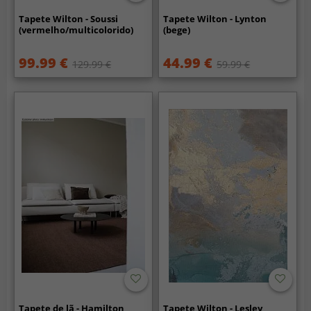
Tapete Wilton - Soussi
Tapete Wilton - Lynton
(vermelho/multicolorido)
(bege)
99.99 €
44.99 €
129.99 €
59.99 €
Tapete de lã - Hamilton
Tapete Wilton - Lesley