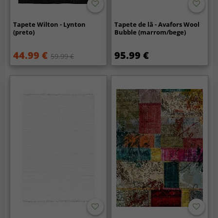
Tapete Wilton - Lynton
Tapete de lã - Avafors Wool
(preto)
Bubble (marrom/bege)
44.99 €
95.99 €
59.99 €