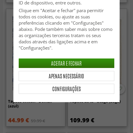
ID de dispositivo, entre outros.
Clique em "Aceitar e fechar" para permitir
todos os cookies, ou ajuste as suas
preferências clicando em "Configurações"
abaixo. Pode também saber mais sobre como
as organizações terceiras tratam os seus
dados através das ligações acima e em
"Configurações".
ACEITAR E FECHAR
APENAS NECESSÁRIO
CONFIGURAÇÕES
Tapete Wilton - Denizli
Tapete de lã - Otago (bege)
(azul)
44.99 €
109.99 €
59.99 €