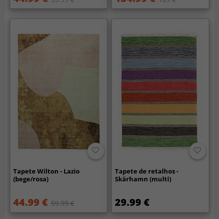
Tapete Wilton - Lazio
Tapete de retalhos -
(bege/rosa)
Skärhamn (multi)
44.99 €
29.99 €
59.99 €