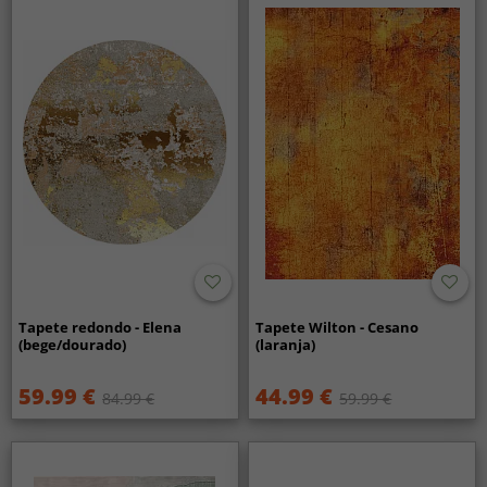
Tapete redondo - Elena
Tapete Wilton - Cesano
(bege/dourado)
(laranja)
59.99 €
44.99 €
84.99 €
59.99 €