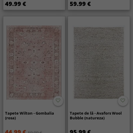
49.99 €
59.99 €
Tapete Wilton - Gombalia
Tapete de lã - Avafors Wool
(rosa)
Bubble (natureza)
44.99 €
95.99 €
59.99 €