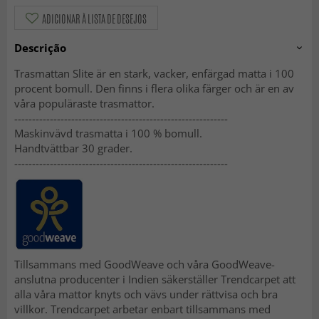
ADICIONAR À LISTA DE DESEJOS
Descrição
Trasmattan Slite är en stark, vacker, enfärgad matta i 100
procent bomull. Den finns i flera olika färger och är en av
våra populäraste trasmattor.
------------------------------------------------------------
Maskinvävd trasmatta i 100 % bomull.
Handtvättbar 30 grader.
------------------------------------------------------------
Tillsammans med GoodWeave och våra GoodWeave-
anslutna producenter i Indien säkerställer Trendcarpet att
alla våra mattor knyts och vävs under rättvisa och bra
villkor. Trendcarpet arbetar enbart tillsammans med