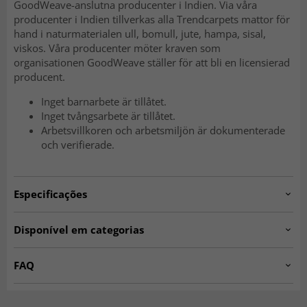
GoodWeave-anslutna producenter i Indien. Via våra
producenter i Indien tillverkas alla Trendcarpets mattor för
hand i naturmaterialen ull, bomull, jute, hampa, sisal,
viskos. Våra producenter möter kraven som
organisationen GoodWeave ställer för att bli en licensierad
producent.
Inget barnarbete är tillåtet.
Inget tvångsarbete är tillåtet.
Arbetsvillkoren och arbetsmiljön är dokumenterade
och verifierade.
Especificações
Artno:
Slite.linen.900-2016020501-3
Disponível em categorias
Tapetes de Trapo
Tapetes para Entrada
FAQ
Tapetes Bege
Tapetes 160 x 230 cm
O que é um tapete de trapos?
Tapetes 140 x 200 cm
Tapete 80 x 300 cm
Um tapete de trapos é um tapete tecido com um estilo