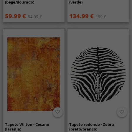
(bege/dourado)
(verde)
59.99 €
134.99 €
84.99 €
189 €
Tapete Wilton - Cesano
Tapete redondo - Zebra
(laranja)
(preto/branco)