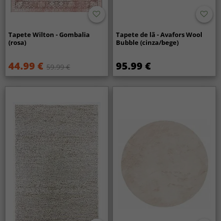
Tapete Wilton - Gombalia
Tapete de lã - Avafors Wool
(rosa)
Bubble (cinza/bege)
44.99 €
95.99 €
59.99 €