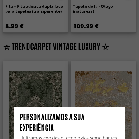
Fita – Fita adesiva dupla face
Tapete de lã - Otago
para tapetes (transparente)
(natureza)
8.99 €
109.99 €
☆ TRENDCARPET VINTAGE LUXURY ☆
PERSONALIZAMOS A SUA
EXPERIÊNCIA
Utilizamos cookies e tecnologias semelhantes