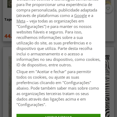
para lhe proporcionar uma experiência de
compra personalizada, publicidade adaptada
(através de plataformas como a
Google
e a
Tapete Wilton - Taknis (verde)
Tapete Wilton - Elena
Meta
– veja todas as organizações em
(bege/dourado)
"Configurações") e para manter os nossos
websites fiáveis e seguros. Para isso,
44.99 €
44.99 €
59.99 €
59.99 €
recolhemos informações sobre a sua
utilização do site, as suas preferências e o
dispositivo que utiliza. Parte desta recolha
inclui o armazenamento e o acesso a
informações no seu dispositivo, como cookies,
ID de dispositivo, entre outros.
Clique em "Aceitar e fechar" para permitir
todos os cookies, ou ajuste as suas
preferências clicando em "Configurações"
abaixo. Pode também saber mais sobre como
as organizações terceiras tratam os seus
dados através das ligações acima e em
"Configurações".