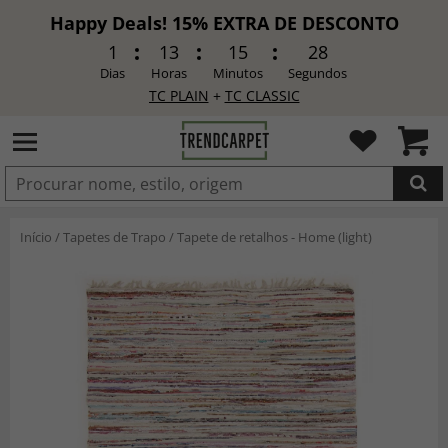
Happy Deals! 15% EXTRA DE DESCONTO
1
13
15
26
Dias
Horas
Minutos
Segundos
TC PLAIN
+
TC CLASSIC
ADICIONADO
Início
/
Tapetes de Trapo
/
Tapete de retalhos - Home (light)