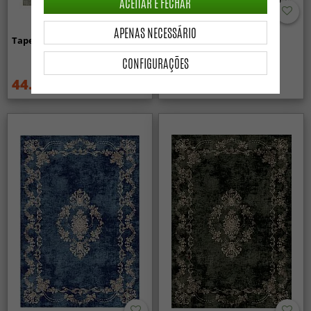
ACEITAR E FECHAR
APENAS NECESSÁRIO
Tapete Wilton - Mateur (bege)
Tapete Wilton - Zebra
(preto/branco)
CONFIGURAÇÕES
44.99 €
44.99 €
59.99 €
59.99 €