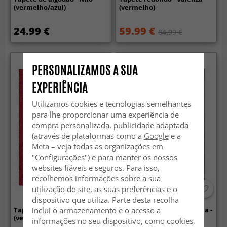
(vermelho/azul)
(vermelho)
24.99 €
59.99 €
84.99 €
Lavável
PERSONALIZAMOS A SUA
EXPERIÊNCIA
Utilizamos cookies e tecnologias semelhantes
para lhe proporcionar uma experiência de
compra personalizada, publicidade adaptada
(através de plataformas como a
Google
e a
Meta
– veja todas as organizações em
"Configurações") e para manter os nossos
websites fiáveis e seguros. Para isso,
recolhemos informações sobre a sua
utilização do site, as suas preferências e o
-50%
dispositivo que utiliza. Parte desta recolha
inclui o armazenamento e o acesso a
Tapetes felpudos - Zoe
Tapete de tecelagem plana -
(vermelho)
Madevan (vermelho)
informações no seu dispositivo, como cookies,