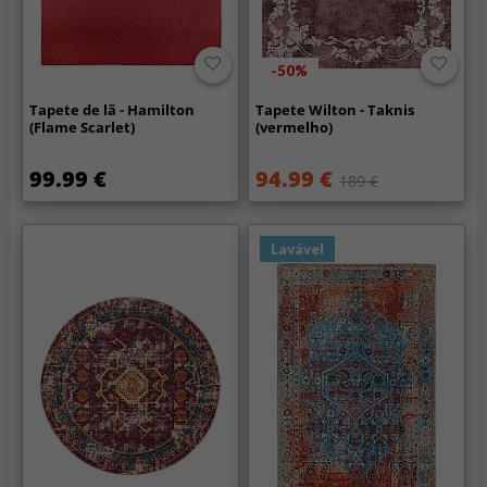
-50%
Tapete de lã - Hamilton
Tapete Wilton - Taknis
(Flame Scarlet)
(vermelho)
99.99 €
94.99 €
189 €
Lavável