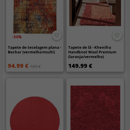
-50%
Tapete de tecelagem plana -
Tapete de lã - Khenifra
Bechar (vermelho/multi)
Handknot Wool Premium
(laranja/vermelho)
94.99 €
149.99 €
189 €