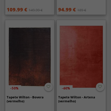
109.99 €
94.99 €
149.99 €
189 €
-50%
-60%
Tapete Wilton - Bovera
Tapete Wilton - Artena
(vermelho)
(vermelho)