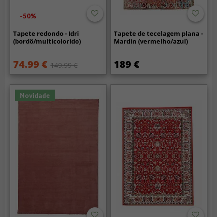
-50%
Tapete redondo - Idri
Tapete de tecelagem plana -
(bordô/multicolorido)
Mardin (vermelho/azul)
74.99 €
189 €
149.99 €
Novidade