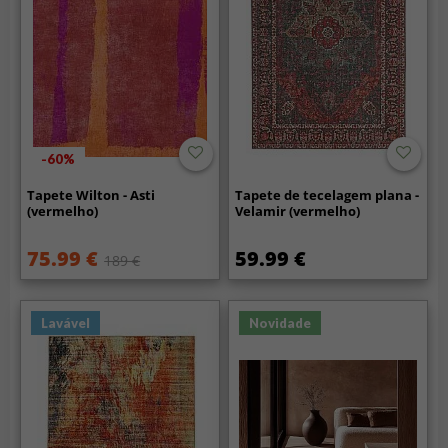
-60%
Tapete Wilton - Asti
Tapete de tecelagem plana -
(vermelho)
Velamir (vermelho)
75.99 €
59.99 €
189 €
Lavável
Novidade