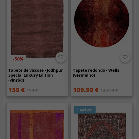
-50%
Tapete de viscose - Jodhpur
Tapete redondo - Wells
Special Luxury Edition
(vermelho)
(vinröd)
159 €
109.99 €
199 €
149.99 €
Lavável