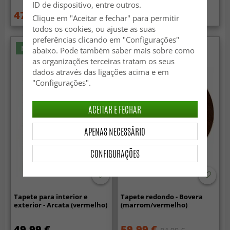
ID de dispositivo, entre outros.
47.99 €
94.99 €
79.99 €
189 €
Clique em "Aceitar e fechar" para permitir
todos os cookies, ou ajuste as suas
preferências clicando em "Configurações"
Novidade
abaixo. Pode também saber mais sobre como
as organizações terceiras tratam os seus
dados através das ligações acima e em
"Configurações".
ACEITAR E FECHAR
APENAS NECESSÁRIO
CONFIGURAÇÕES
Tapete para interior e
Tapete redondo - Bovera
exterior - Arcata (vermelho)
(marrom/vermelho)
49.99 €
59.99 €