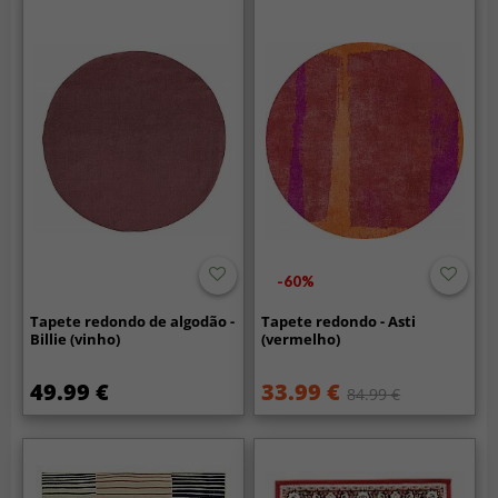
-60%
Tapete redondo de algodão -
Tapete redondo - Asti
Billie (vinho)
(vermelho)
49.99 €
33.99 €
84.99 €