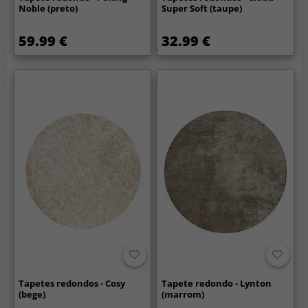
Noble (preto)
Super Soft (taupe)
59.99 €
32.99 €
Tapetes redondos - Cosy
Tapete redondo - Lynton
(bege)
(marrom)