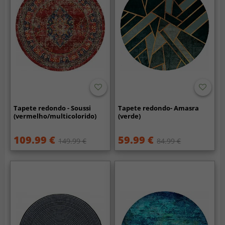
Tapete redondo - Soussi
Tapete redondo- Amasra
(vermelho/multicolorido)
(verde)
109.99 €
59.99 €
149.99 €
84.99 €