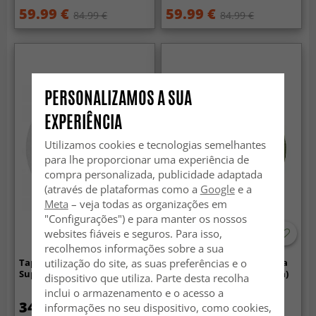
59.99 €
59.99 €
84.99 €
84.99 €
PERSONALIZAMOS A SUA
EXPERIÊNCIA
Utilizamos cookies e tecnologias semelhantes
para lhe proporcionar uma experiência de
compra personalizada, publicidade adaptada
(através de plataformas como a
Google
e a
Meta
– veja todas as organizações em
"Configurações") e para manter os nossos
websites fiáveis e seguros. Para isso,
recolhemos informações sobre a sua
utilização do site, as suas preferências e o
Tapetes redondos - Aranga
Tapetes redondos - Aranga
Super Soft Fur (branco)
Super Soft Fur (verde oliva)
dispositivo que utiliza. Parte desta recolha
inclui o armazenamento e o acesso a
34.99 €
34.99 €
informações no seu dispositivo, como cookies,