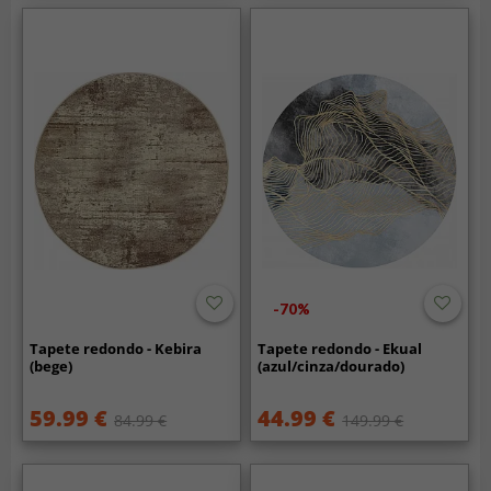
-70%
Tapete redondo - Kebira
Tapete redondo - Ekual
(bege)
(azul/cinza/dourado)
59.99 €
44.99 €
84.99 €
149.99 €