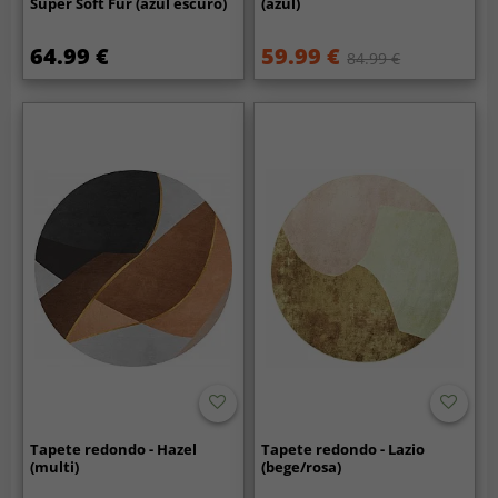
Super Soft Fur (azul escuro)
(azul)
64.99 €
59.99 €
84.99 €
Tapete redondo - Hazel
Tapete redondo - Lazio
(multi)
(bege/rosa)