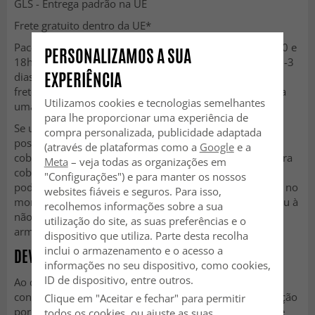
GLS - Entrega padrão na UE
Frete gratuito dentro da UE*
Pacotes padrão são entregues em dias úteis entre 09h00 e
PERSONALIZAMOS A SUA
18h00 no endereço indicado. O prazo de entrega é de 2-3
EXPERIÊNCIA
dias úteis. Todos os pedidos acima de €99 contam com
frete gratuito. Para pedidos abaixo de €99, será cobrada
Utilizamos cookies e tecnologias semelhantes
uma taxa de envio de €5,99.
para lhe proporcionar uma experiência de
Se uma encomenda nos for devolvida por não ter sido
compra personalizada, publicidade adaptada
possível concluir a entrega, reservamo-nos o direito de
(através de plataformas como a
Google
e a
cobrar ao cliente uma taxa fixa de 20 € (IVA incluído) para
Meta
– veja todas as organizações em
cobrir custos administrativos e de manuseamento. Isto
"Configurações") e para manter os nossos
pode dever-se, por exemplo, à ausência do destinatário no
websites fiáveis e seguros. Para isso,
momento da entrega, a dados de endereço incorretos ou à
recolhemos informações sobre a sua
não recolha da encomenda dentro do prazo de
utilização do site, as suas preferências e o
armazenamento especificado.
dispositivo que utiliza. Parte desta recolha
inclui o armazenamento e o acesso a
DEVOLUÇÕES
informações no seu dispositivo, como cookies,
ID de dispositivo, entre outros.
Ao devolver um tapete, é necessário entrar em contato
conosco primeiro para receber uma etiqueta de devolução
Clique em "Aceitar e fechar" para permitir
por e-mail. É sua responsabilidade garantir que o tapete
todos os cookies, ou ajuste as suas