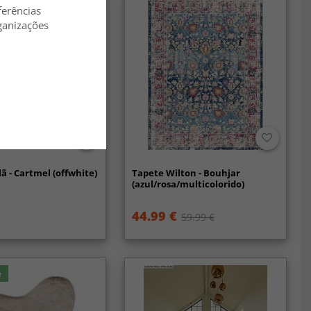
ferências
ganizações
lã - Cartmel (offwhite)
Tapete Wilton - Bouhjar
(azul/rosa/multicolorido)
44.99 €
59.99 €
e