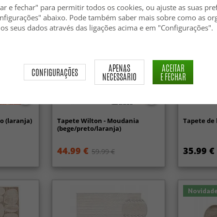
ar e fechar" para permitir todos os cookies, ou ajuste as suas pre
nfigurações" abaixo. Pode também saber mais sobre como as or
 os seus dados através das ligações acima e em "Configurações".
APENAS
ACEITAR
CONFIGURAÇÕES
NECESSÁRIO
E FECHAR
o (laranja)
Tapete Wilton - Moudania
Tapete de 
(bege/preto/laranja)
44.99 €
35.99 €
59.99 €
Novidad