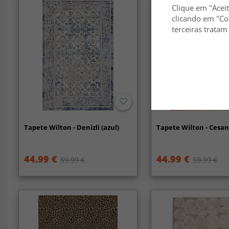
Clique em "Aceit
clicando em "Co
terceiras tratam
Tapete Wilton - Denizli (azul)
Tapete Wilton - Cesan
44.99 €
44.99 €
59.99 €
59.99 €