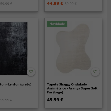
44.99 €
59.99 €
59.99 €
Novidade
ton - Lynton (preto)
Tapete Shaggy Ondulado
Assimétrico - Aranga Super Soft
Fur (bege)
49.99 €
59.99 €