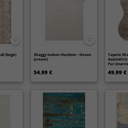
di (bege)
Shaggy Indoor-Outdoor - Devon
Tapete Sh
(cream)
Assimétric
Fur (marr
54.99 €
49.99 €