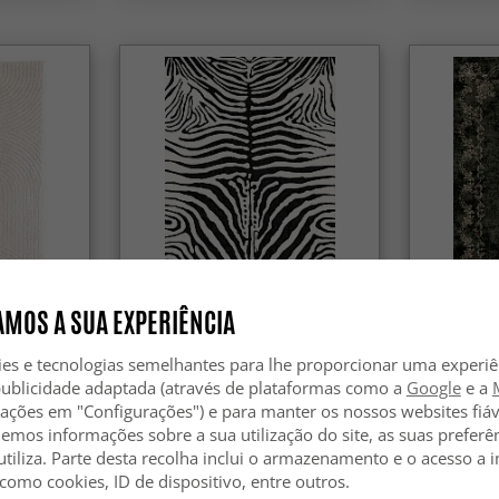
MOS A SUA EXPERIÊNCIA
ve
Tapete Wilton - Zebra
Tapete Wil
(preto/branco)
escuro)
ies e tecnologias semelhantes para lhe proporcionar uma experi
publicidade adaptada (através de plataformas como a
Google
e a
44.99 €
44.99 €
zações em "Configurações") e para manter os nossos websites fiáv
59.99 €
hemos informações sobre a sua utilização do site, as suas preferê
utiliza. Parte desta recolha inclui o armazenamento e o acesso a
 como cookies, ID de dispositivo, entre outros.