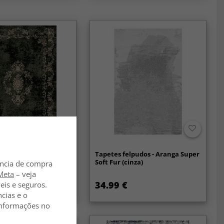
ton - Taknis (verde
Tapetes felpudos - Aranga Super
Soft Fur (cinza)
ência de compra
Meta
– veja
34.99 €
eis e seguros.
59.99 €
ncias e o
 informações no