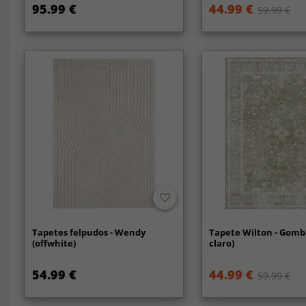
95.99 €
44.99 €
59.99 €
Tapetes felpudos - Wendy
Tapete Wilton - Gomba
(offwhite)
claro)
54.99 €
44.99 €
59.99 €