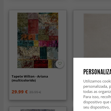
-30%
PERSONALIZA
Tapete Wilton - Ariana
Tapetes felpudos - To
(multicolorido)
(offwhite)
Utilizamos cook
personalizada, 
29.99 €
38.99 €
todas as organi
39.99 €
54.99 €
Para isso, recol
dispositivo que 
seu dispositivo,