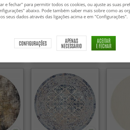
ar e fechar" para permitir todos os cookies, ou ajuste as suas pre
nfigurações" abaixo. Pode também saber mais sobre como as or
 os seus dados através das ligações acima e em "Configurações".
ranga
Tapete redondo - Sandrigo
Tapete red
(preto/dourado)
(cinza/beg
APENAS
ACEITAR
CONFIGURAÇÕES
NECESSÁRIO
E FECHAR
59.99 €
59.99 €
84.99 €