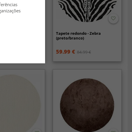
ferências
ganizações
ondo - Bornos
Tapete redondo - Zebra
e)
(preto/branco)
59.99 €
84.99 €
84.99 €