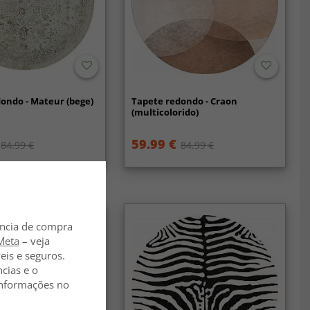
ondo - Mateur (bege)
Tapete redondo - Craon
(multicolorido)
59.99 €
84.99 €
84.99 €
ência de compra
Meta
– veja
eis e seguros.
ncias e o
 informações no