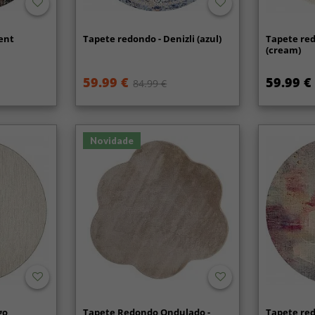
rent
Tapete redondo - Denizli (azul)
Tapete red
(cream)
59.99 €
59.99 €
84.99 €
Novidade
go
Tapete Redondo Ondulado -
Tapete re