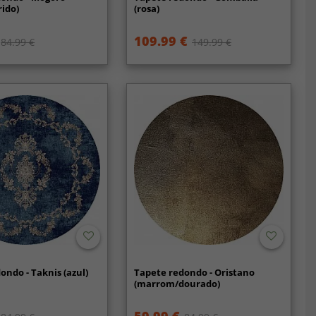
rido)
(rosa)
109.99 €
84.99 €
149.99 €
ondo - Taknis (azul)
Tapete redondo - Oristano
(marrom/dourado)
59.99 €