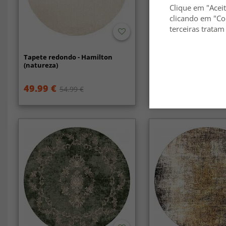
Clique em "Aceit
clicando em "Co
terceiras tratam
Tapete redondo - Hamilton
Tapetes redondos - A
(natureza)
Super Soft Fur (rosa)
49.99 €
34.99 €
54.99 €