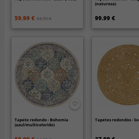
(natureza)
59.99 €
99.99 €
84.99 €
Tapete redondo - Bohemia
Tapetes redondos - Sor
(azul/multicolorido)
59.99 €
37.99 €