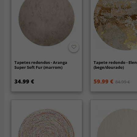
Tapetes redondos - Aranga
Tapete redondo - Ele
Super Soft Fur (marrom)
(bege/dourado)
34.99 €
59.99 €
84.99 €