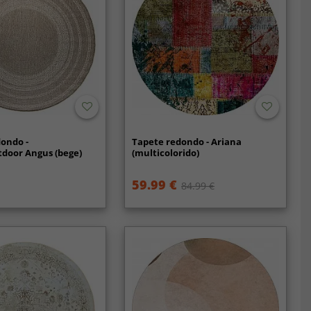
ondo -
Tapete redondo - Ariana
door Angus (bege)
(multicolorido)
59.99 €
84.99 €