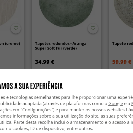
on (creme)
Tapetes redondos - Aranga
Tapete red
Super Soft Fur (verde)
34.99 €
59.99 €
MOS A SUA EXPERIÊNCIA
ies e tecnologias semelhantes para lhe proporcionar uma experi
publicidade adaptada (através de plataformas como a
Google
e a
zações em "Configurações") e para manter os nossos websites fiáv
hemos informações sobre a sua utilização do site, as suas preferê
utiliza. Parte desta recolha inclui o armazenamento e o acesso a
 como cookies, ID de dispositivo, entre outros.