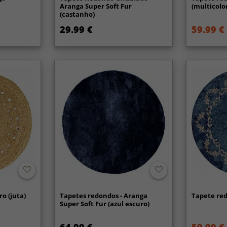
Aranga Super Soft Fur
(multicolo
(castanho)
29.99 €
59.99 €
o (juta)
Tapetes redondos - Aranga
Tapete red
Super Soft Fur (azul escuro)
64.99 €
59.99 €