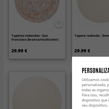
Tapetes redondos - San
Tapete redondo - Dev
Francisco (branco/multicolor)
29.99 €
29.99 €
PERSONALIZA
Utilizamos cook
personalizada, 
todas as organi
Para isso, recol
dispositivo que 
seu dispositivo,