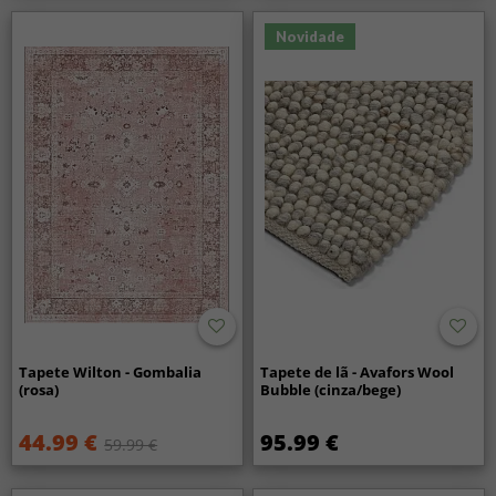
Novidade
Tapete Wilton - Gombalia
Tapete de lã - Avafors Wool
(rosa)
Bubble (cinza/bege)
44.99 €
95.99 €
59.99 €