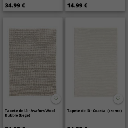
34.99 €
14.99 €
Tapete de lã - Avafors Wool
Tapete de lã - Coastal (creme)
Bubble (bege)