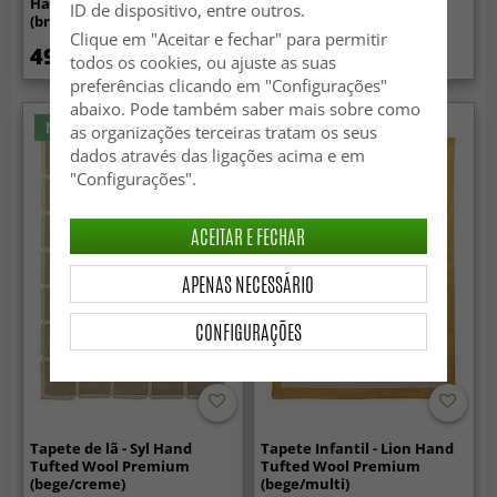
Hand Tufted Wool Premium
Tufted Wool Premium
ID de dispositivo, entre outros.
(branco)
(Creme/Bege)
Clique em "Aceitar e fechar" para permitir
499 €
499 €
todos os cookies, ou ajuste as suas
preferências clicando em "Configurações"
abaixo. Pode também saber mais sobre como
Novidade
Novidade
as organizações terceiras tratam os seus
dados através das ligações acima e em
"Configurações".
ACEITAR E FECHAR
APENAS NECESSÁRIO
CONFIGURAÇÕES
Tapete de lã - Syl Hand
Tapete Infantil - Lion Hand
Tufted Wool Premium
Tufted Wool Premium
(bege/creme)
(bege/multi)