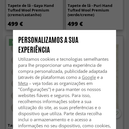
Tapete de lã - Gaya Hand
Tapete de lã - Puri Hand
Tufted Wool Premium
Tufted Wool Premium
(creme/castanho)
(verde/creme)
499 €
499 €
PERSONALIZAMOS A SUA
Novidade
Novidade
EXPERIÊNCIA
Utilizamos cookies e tecnologias semelhantes
para lhe proporcionar uma experiência de
compra personalizada, publicidade adaptada
(através de plataformas como a
Google
e a
Meta
– veja todas as organizações em
"Configurações") e para manter os nossos
websites fiáveis e seguros. Para isso,
recolhemos informações sobre a sua
utilização do site, as suas preferências e o
dispositivo que utiliza. Parte desta recolha
inclui o armazenamento e o acesso a
informações no seu dispositivo, como cookies,
Tapete de lã ondulado - Diu
Tapete de lã - Aiz Hand