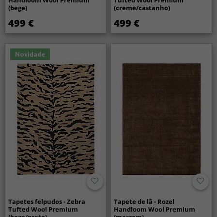
Handloom Wool Premium
Tufted Wool Premium
(bege)
(creme/castanho)
499 €
499 €
Novidade
Tapetes felpudos - Zebra
Tapete de lã - Rozel
Tufted Wool Premium
Handloom Wool Premium
(bege/preto)
(marrom)