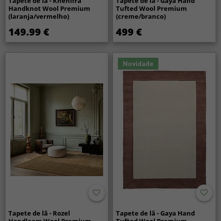
Tapete de lã - Khenifra
Tapete de lã - Gaya Hand
Handknot Wool Premium
Tufted Wool Premium
(laranja/vermelho)
(creme/branco)
149.99 €
499 €
Novidade
Tapete de lã - Rozel
Tapete de lã - Gaya Hand