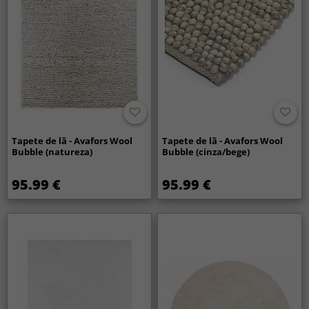
Tapete de lã - Avafors Wool
Tapete de lã - Avafors Wool
Bubble (natureza)
Bubble (cinza/bege)
95.99 €
95.99 €