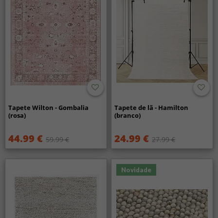
Tapete Wilton - Gombalia
Tapete de lã - Hamilton
(rosa)
(branco)
44.99 €
24.99 €
59.99 €
27.99 €
Novidade