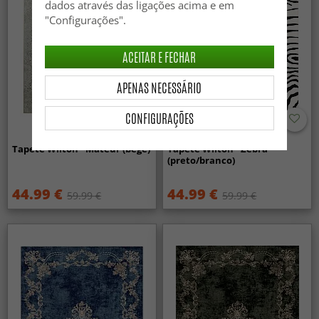
dados através das ligações acima e em
"Configurações".
ACEITAR E FECHAR
APENAS NECESSÁRIO
CONFIGURAÇÕES
Tapete Wilton - Mateur (bege)
Tapete Wilton - Zebra
(preto/branco)
44.99 €
44.99 €
59.99 €
59.99 €