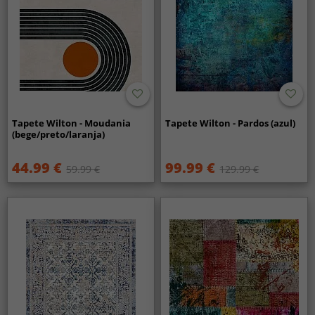
Tapete Wilton - Moudania
Tapete Wilton - Pardos (azul)
(bege/preto/laranja)
44.99 €
99.99 €
59.99 €
129.99 €