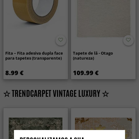
Fita – Fita adesiva dupla face
Tapete de lã - Otago
para tapetes (transparente)
(natureza)
8.99 €
109.99 €
☆ TRENDCARPET VINTAGE LUXURY ☆