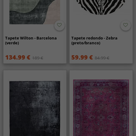
Tapete Wilton - Barcelona
Tapete redondo - Zebra
(verde)
(preto/branco)
134.99 €
59.99 €
189 €
84.99 €