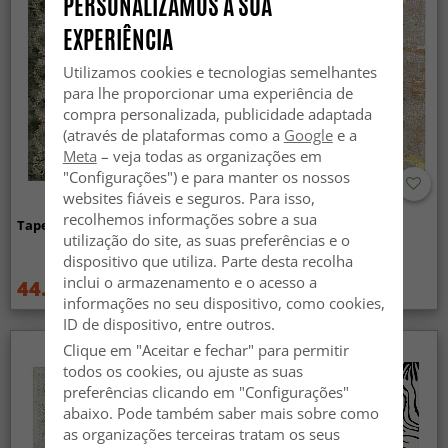
PERSONALIZAMOS A SUA
EXPERIÊNCIA
Utilizamos cookies e tecnologias semelhantes
para lhe proporcionar uma experiência de
compra personalizada, publicidade adaptada
(através de plataformas como a
Google
e a
Meta
– veja todas as organizações em
"Configurações") e para manter os nossos
websites fiáveis e seguros. Para isso,
recolhemos informações sobre a sua
Tapete Wilton - Taknis (verde)
Tapete Wilton - Elena
utilização do site, as suas preferências e o
(bege/dourado)
dispositivo que utiliza. Parte desta recolha
inclui o armazenamento e o acesso a
44.99 €
44.99 €
59.99 €
59.99 €
informações no seu dispositivo, como cookies,
ID de dispositivo, entre outros.
Clique em "Aceitar e fechar" para permitir
todos os cookies, ou ajuste as suas
preferências clicando em "Configurações"
abaixo. Pode também saber mais sobre como
as organizações terceiras tratam os seus