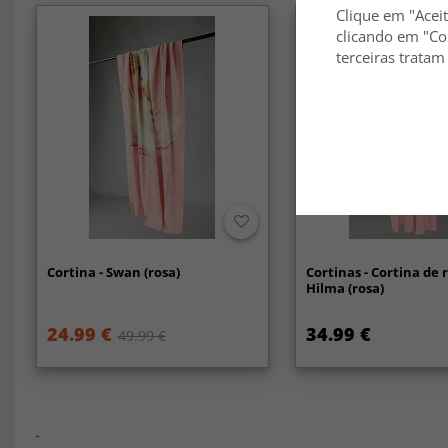
Clique em "Aceit
clicando em "Co
terceiras tratam
Cortina - Swan (rosa)
Cortinas - Cortina de
Hilma (rosa)
24.99 €
34.99 €
49.99 €
-