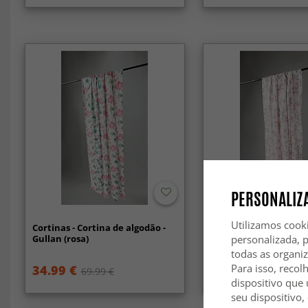
PERSONALIZA
Utilizamos cook
Cortinas - Cortina de algodão -
Cortinas - Cortina de 
Gullan (rosa)
Pia-Li (rosa)
personalizada, 
todas as organi
Para isso, recol
34.99 €
69.99 €
69.99 €
dispositivo que 
seu dispositivo,