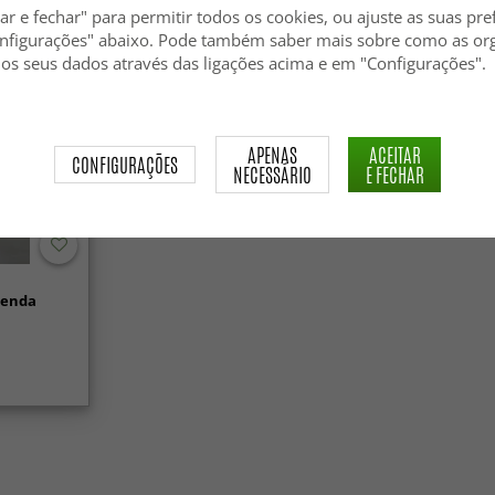
ar e fechar" para permitir todos os cookies, ou ajuste as suas pre
nfigurações" abaixo. Pode também saber mais sobre como as or
 os seus dados através das ligações acima e em "Configurações".
APENAS
ACEITAR
CONFIGURAÇÕES
NECESSÁRIO
E FECHAR
 renda