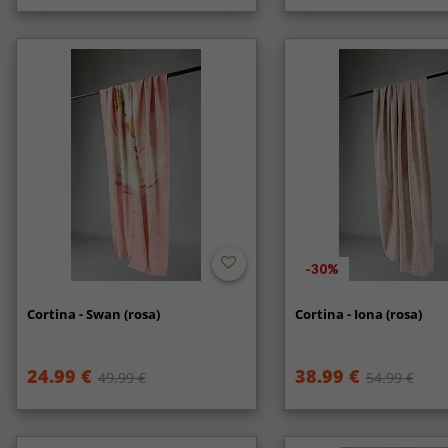
-30%
Cortina - Swan (rosa)
Cortina - Iona (rosa)
24.99 €
38.99 €
49.99 €
54.99 €