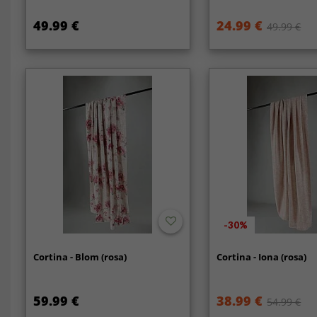
49.99 €
24.99 €
49.99 €
-30%
Cortina - Blom (rosa)
Cortina - Iona (rosa)
59.99 €
38.99 €
54.99 €