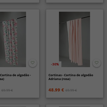
-30%
 Cortina de algodão -
Cortinas - Cortina de algodão
sa)
Adriana (rosa)
48.99 €
69.99 €
69.99 €