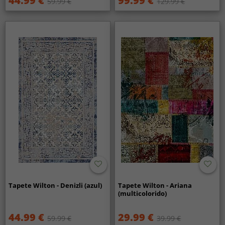
44.99 €
99.99 €
59.99 €
129.99 €
Tapete Wilton - Denizli (azul)
Tapete Wilton - Ariana
(multicolorido)
44.99 €
29.99 €
59.99 €
39.99 €