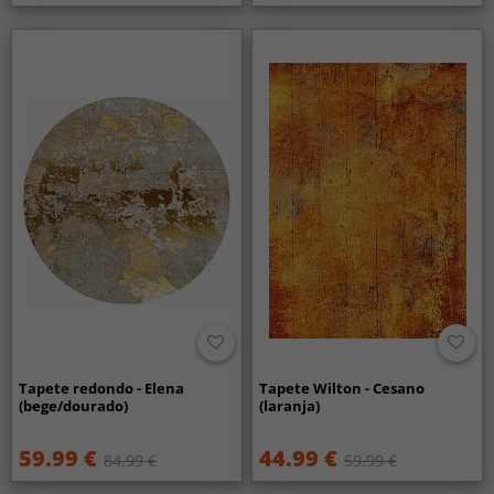
Tapete redondo - Elena
Tapete Wilton - Cesano
(bege/dourado)
(laranja)
59.99 €
44.99 €
84.99 €
59.99 €