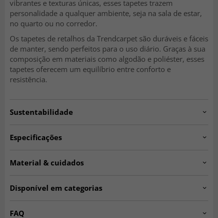
vibrantes e texturas únicas, esses tapetes trazem
personalidade a qualquer ambiente, seja na sala de estar,
no quarto ou no corredor.
Os tapetes de retalhos da Trendcarpet são duráveis e fáceis
de manter, sendo perfeitos para o uso diário. Graças à sua
composição em materiais como algodão e poliéster, esses
tapetes oferecem um equilíbrio entre conforto e
resistência.
Sustentabilidade
Especificações
Artno:
Happy.909005.
Material & cuidados
Lavável à mão a 30 graus.
Tapete de retalhos tecido à mão em 80% poliéster e 20%
Juntamente com a GoodWeave e nossos produtores
Disponível em categorias
algodão.
associados à GoodWeave na Índia, a Trendcarpet garante
que todos os nossos tapetes são atados e tecidos sob
Tapetes de Trapo
Tapetes para Entrada
FAQ
condições justas e adequadas. A Trendcarpet trabalha