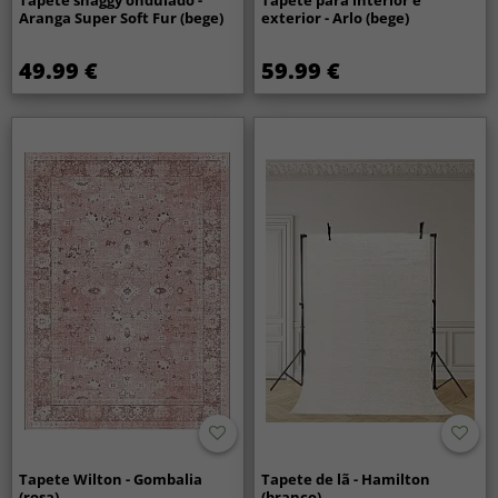
Tapete shaggy ondulado -
Tapete para interior e
Aranga Super Soft Fur (bege)
exterior - Arlo (bege)
49.99 €
59.99 €
Tapete Wilton - Gombalia
Tapete de lã - Hamilton
(rosa)
(branco)