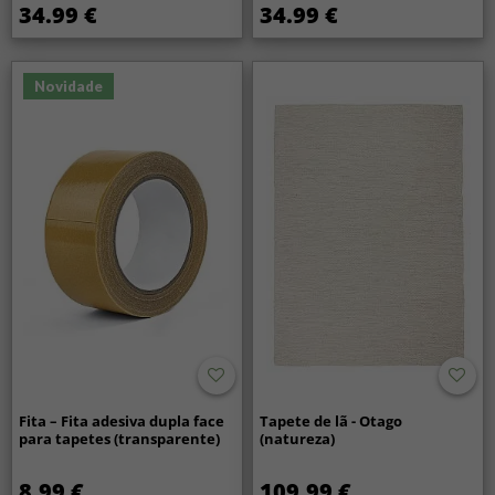
34.99 €
34.99 €
Novidade
Fita – Fita adesiva dupla face
Tapete de lã - Otago
para tapetes (transparente)
(natureza)
8.99 €
109.99 €