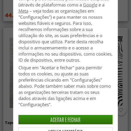
(bege/dourado)
(através de plataformas como a
Google
e a
Meta
– veja todas as organizações em
44.99 €
44.99 €
59.99 €
59.99 €
"Configurações") e para manter os nossos
websites fiáveis e seguros. Para isso,
recolhemos informações sobre a sua
utilização do site, as suas preferências e o
dispositivo que utiliza. Parte desta recolha
inclui o armazenamento e o acesso a
informações no seu dispositivo, como cookies,
ID de dispositivo, entre outros.
Clique em "Aceitar e fechar" para permitir
todos os cookies, ou ajuste as suas
preferências clicando em "Configurações"
abaixo. Pode também saber mais sobre como
as organizações terceiras tratam os seus
dados através das ligações acima e em
"Configurações".
ACEITAR E FECHAR
Tapete Wilton - Mateur (bege)
Tapete Wilton - Zebra
(preto/branco)