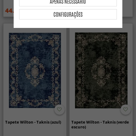
APENAS NECESSÁRIO
44.99 €
44.99 €
59.99 €
59.99 €
CONFIGURAÇÕES
Tapete Wilton - Taknis (azul)
Tapete Wilton - Taknis (verde
escuro)