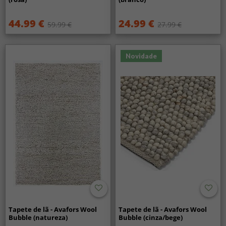
44.99 €
24.99 €
59.99 €
27.99 €
Novidade
Tapete de lã - Avafors Wool
Tapete de lã - Avafors Wool
Bubble (natureza)
Bubble (cinza/bege)