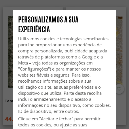
PERSONALIZAMOS A SUA
EXPERIÊNCIA
Utilizamos cookies e tecnologias semelhantes
para lhe proporcionar uma experiência de
compra personalizada, publicidade adaptada
(através de plataformas como a
Google
e a
Meta
– veja todas as organizações em
"Configurações") e para manter os nossos
websites fiáveis e seguros. Para isso,
recolhemos informações sobre a sua
utilização do site, as suas preferências e o
dispositivo que utiliza. Parte desta recolha
inclui o armazenamento e o acesso a
Tapete Wilton - Taknis (verde)
Tapete Wilton - Elena
informações no seu dispositivo, como cookies,
(bege/dourado)
ID de dispositivo, entre outros.
44.99 €
44.99 €
Clique em "Aceitar e fechar" para permitir
59.99 €
59.99 €
todos os cookies, ou ajuste as suas