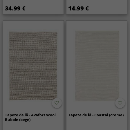
34.99 €
14.99 €
Tapete de lã - Avafors Wool
Tapete de lã - Coastal (creme)
Bubble (bege)