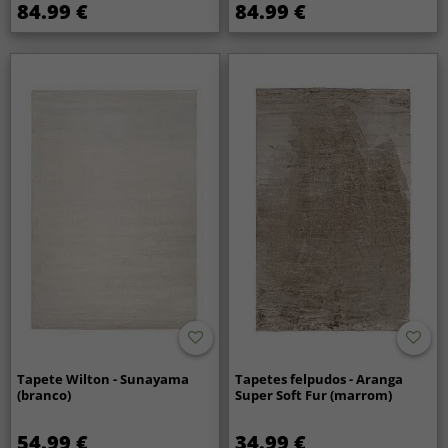
84.99 €
84.99 €
Tapete Wilton - Sunayama
Tapetes felpudos - Aranga
(branco)
Super Soft Fur (marrom)
54.99 €
34.99 €