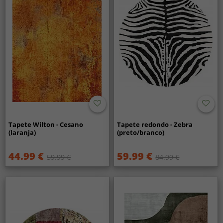
Tapete Wilton - Cesano
Tapete redondo - Zebra
(laranja)
(preto/branco)
44.99 €
59.99 €
59.99 €
84.99 €