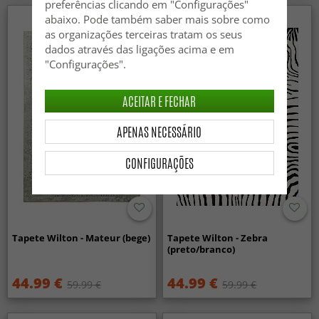
preferências clicando em "Configurações"
abaixo. Pode também saber mais sobre como
as organizações terceiras tratam os seus
dados através das ligações acima e em
"Configurações".
ACEITAR E FECHAR
APENAS NECESSÁRIO
CONFIGURAÇÕES
Tapete Wilton - Mateur (bege)
Tapete Wilton - Zebra
(preto/branco)
44.99 €
44.99 €
59.99 €
59.99 €