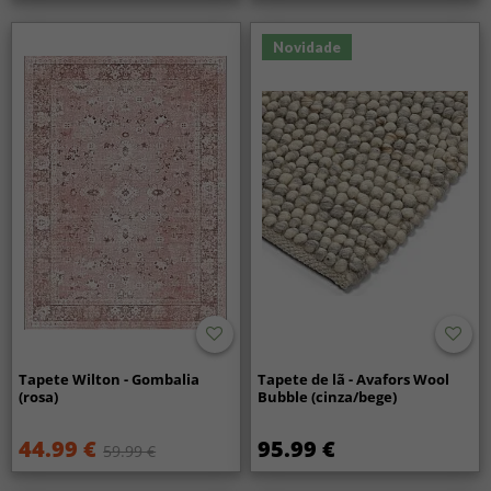
Novidade
Tapete Wilton - Gombalia
Tapete de lã - Avafors Wool
(rosa)
Bubble (cinza/bege)
44.99 €
95.99 €
59.99 €