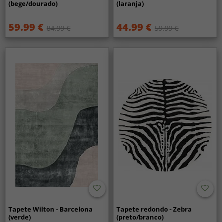
(bege/dourado)
(laranja)
59.99 €
44.99 €
84.99 €
59.99 €
Tapete Wilton - Barcelona
Tapete redondo - Zebra
(verde)
(preto/branco)