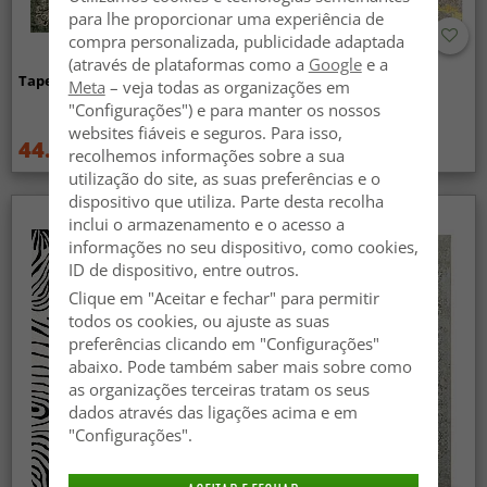
para lhe proporcionar uma experiência de
compra personalizada, publicidade adaptada
(através de plataformas como a
Google
e a
Tapete Wilton - Taknis (verde)
Tapete Wilton - Elena
Meta
– veja todas as organizações em
(bege/dourado)
"Configurações") e para manter os nossos
websites fiáveis e seguros. Para isso,
44.99 €
44.99 €
59.99 €
59.99 €
recolhemos informações sobre a sua
utilização do site, as suas preferências e o
dispositivo que utiliza. Parte desta recolha
inclui o armazenamento e o acesso a
informações no seu dispositivo, como cookies,
ID de dispositivo, entre outros.
Clique em "Aceitar e fechar" para permitir
todos os cookies, ou ajuste as suas
preferências clicando em "Configurações"
abaixo. Pode também saber mais sobre como
as organizações terceiras tratam os seus
dados através das ligações acima e em
"Configurações".