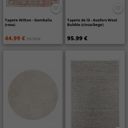
Tapete Wilton - Gombalia
Tapete de lã - Avafors Wool
(rosa)
Bubble (cinza/bege)
44.99 €
95.99 €
59.99 €