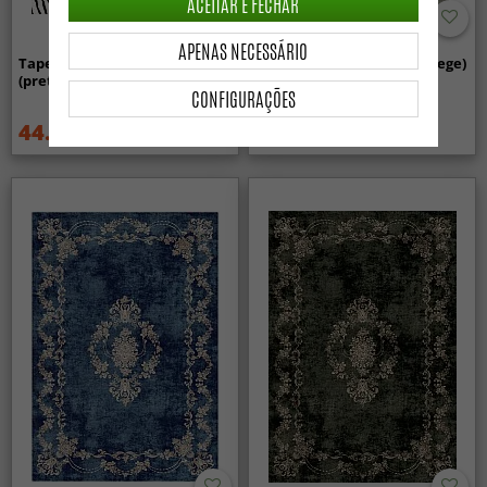
ACEITAR E FECHAR
APENAS NECESSÁRIO
Tapete Wilton - Zebra
Tapete Wilton - Mateur (bege)
(preto/branco)
CONFIGURAÇÕES
44.99 €
44.99 €
59.99 €
59.99 €