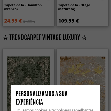
Tapete de lã - Hamilton
Tapete de lã - Otago
(branco)
(natureza)
24.99 €
109.99 €
27.99 €
☆ TRENDCARPET VINTAGE LUXURY ☆
PERSONALIZAMOS A SUA
EXPERIÊNCIA
Utilizamos cookies e tecnologias semelhantes