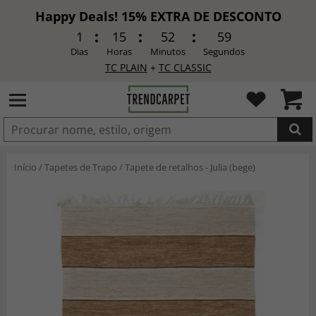
Happy Deals! 15% EXTRA DE DESCONTO
1
15
52
57
Dias
Horas
Minutos
Segundos
TC PLAIN
+
TC CLASSIC
ADICIONADO
Início
/
Tapetes de Trapo
/
Tapete de retalhos - Julia (bege)