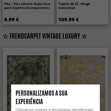
Fita – Fita adesiva dupla face
Tapete de lã - Otago
para tapetes (transparente)
(natureza)
8.99 €
109.99 €
☆ TRENDCARPET VINTAGE LUXURY ☆
PERSONALIZAMOS A SUA
EXPERIÊNCIA
Utilizamos cookies e tecnologias semelhantes