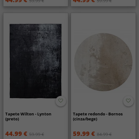
59.99 €
59.99 €
Tapete Wilton - Lynton
Tapete redondo - Bornos
(preto)
(cinza/bege)
44.99 €
59.99 €
59.99 €
84.99 €