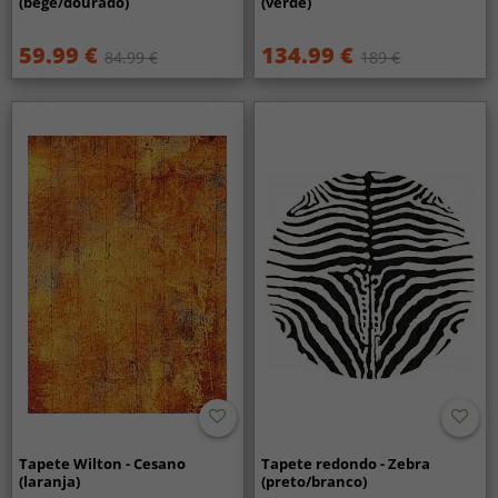
(bege/dourado)
(verde)
59.99 €
134.99 €
84.99 €
189 €
Tapete Wilton - Cesano
Tapete redondo - Zebra
(laranja)
(preto/branco)