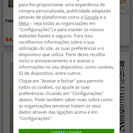
para lhe proporcionar uma experiência de
compra personalizada, publicidade adaptada
(através de plataformas como a
Google
e a
Tapete Wilton - Taknis (verde)
Tapete Wilton - Elena
Meta
– veja todas as organizações em
(bege/dourado)
"Configurações") e para manter os nossos
websites fiáveis e seguros. Para isso,
44.99 €
44.99 €
59.99 €
59.99 €
recolhemos informações sobre a sua
utilização do site, as suas preferências e o
dispositivo que utiliza. Parte desta recolha
inclui o armazenamento e o acesso a
informações no seu dispositivo, como cookies,
ID de dispositivo, entre outros.
Clique em "Aceitar e fechar" para permitir
todos os cookies, ou ajuste as suas
preferências clicando em "Configurações"
abaixo. Pode também saber mais sobre como
as organizações terceiras tratam os seus
dados através das ligações acima e em
"Configurações".