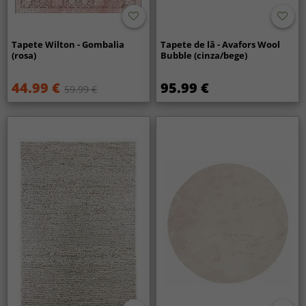
Tapete Wilton - Gombalia
Tapete de lã - Avafors Wool
(rosa)
Bubble (cinza/bege)
44.99 €
95.99 €
59.99 €