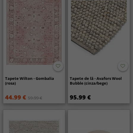
Tapete Wilton - Gombalia
Tapete de lã - Avafors Wool
(rosa)
Bubble (cinza/bege)
44.99 €
95.99 €
59.99 €