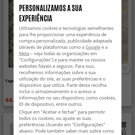
PERSONALIZAMOS A SUA
EXPERIÊNCIA
Utilizamos cookies e tecnologias semelhantes
para lhe proporcionar uma experiência de
compra personalizada, publicidade adaptada
(através de plataformas como a
Google
e a
Meta
– veja todas as organizações em
"Configurações") e para manter os nossos
websites fiáveis e seguros. Para isso,
recolhemos informações sobre a sua
utilização do site, as suas preferências e o
Tapete Wilton - Taknis (verde)
Tapete Wilton - Elena
dispositivo que utiliza. Parte desta recolha
(bege/dourado)
inclui o armazenamento e o acesso a
informações no seu dispositivo, como cookies,
44.99 €
44.99 €
59.99 €
59.99 €
ID de dispositivo, entre outros.
Clique em "Aceitar e fechar" para permitir
todos os cookies, ou ajuste as suas
preferências clicando em "Configurações"
abaixo. Pode também saber mais sobre como