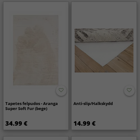
Um tapete oriental é uma escolha intemporal?
Sim, os tapetes orientais são uma escolha clássica e
duradoura que nunca sai de moda. Adaptam-se tanto a
ambientes tradicionais como modernos.
Tapetes felpudos - Aranga
Anti-slip/Halkskydd
Super Soft Fur (bege)
34.99 €
14.99 €