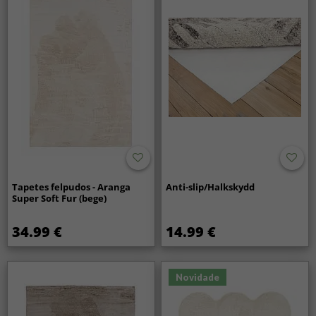
Tapetes felpudos - Aranga
Anti-slip/Halkskydd
Super Soft Fur (bege)
34.99 €
14.99 €
Novidade