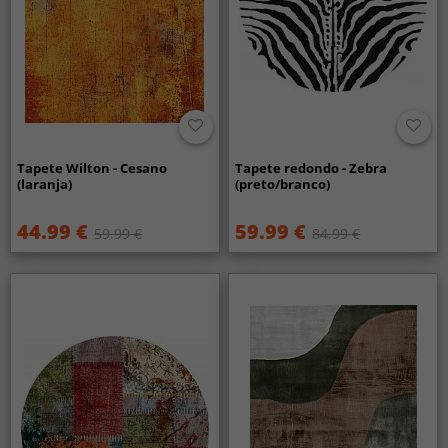
Tapete Wilton - Cesano
Tapete redondo - Zebra
(laranja)
(preto/branco)
44.99 €
59.99 €
59.99 €
84.99 €