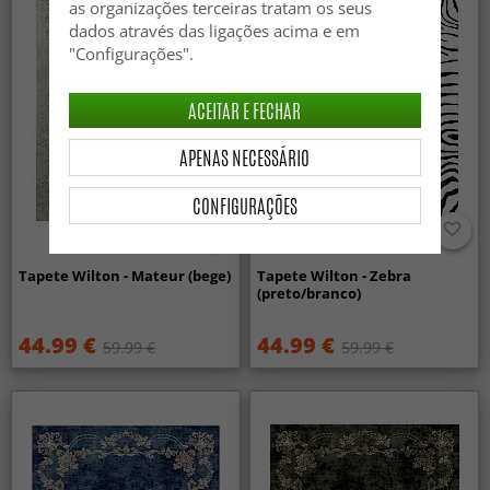
as organizações terceiras tratam os seus
dados através das ligações acima e em
"Configurações".
ACEITAR E FECHAR
APENAS NECESSÁRIO
CONFIGURAÇÕES
Tapete Wilton - Mateur (bege)
Tapete Wilton - Zebra
(preto/branco)
44.99 €
44.99 €
59.99 €
59.99 €