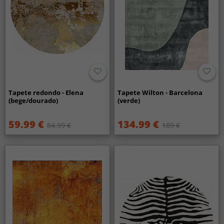
Tapete redondo - Elena
Tapete Wilton - Barcelona
(bege/dourado)
(verde)
59.99 €
134.99 €
84.99 €
189 €