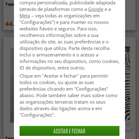
compra personalizada, publicidade adaptada
Tapete Wilton - Taknis (verde)
Tapete Wilton - Elena
(através de plataformas como a
Google
e a
(bege/dourado)
Meta
– veja todas as organizações em
"Configurações") e para manter os nossos
44.99 €
44.99 €
59.99 €
59.99 €
websites fiáveis e seguros. Para isso,
recolhemos informações sobre a sua
utilização do site, as suas preferências e o
dispositivo que utiliza. Parte desta recolha
inclui o armazenamento e o acesso a
informações no seu dispositivo, como cookies,
ID de dispositivo, entre outros.
Clique em "Aceitar e fechar" para permitir
todos os cookies, ou ajuste as suas
preferências clicando em "Configurações"
abaixo. Pode também saber mais sobre como
as organizações terceiras tratam os seus
dados através das ligações acima e em
"Configurações".
ACEITAR E FECHAR
Tapete Wilton - Mateur (bege)
Tapete Wilton - Zebra