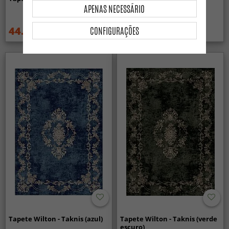
(preto/branco)
APENAS NECESSÁRIO
44.99 €
44.99 €
CONFIGURAÇÕES
59.99 €
59.99 €
Tapete Wilton - Taknis (azul)
Tapete Wilton - Taknis (verde
escuro)