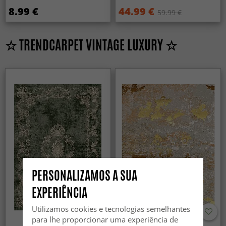
8.99 €
44.99 €
59.99 €
☆ TRENDCARPET VINTAGE LUXURY ☆
PERSONALIZAMOS A SUA
EXPERIÊNCIA
Utilizamos cookies e tecnologias semelhantes
para lhe proporcionar uma experiência de