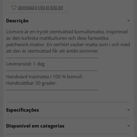
ADICIONAR À LISTA DE DESEJOS
Descrição
Lismore är en tryckt stentvättad bomullsmatta, inspirerad
av den turkiska mattkulturen och dess fantastika
patchwork-mattor. En oerhört vacker matta som i och med
att den är stentvättad får ett antikt skimmer.
------------------------------------------------------------
Leveranstid: 1 dag
------------------------------------------------------------
Handvävd trasmatta i 100 % bomull.
Handtvättbar 30 grader.
------------------------------------------------------------
Especificações
Artno:
900-2017061219-2.H443.P3
Disponível em categorias
Tapetes de Trapo
Tapetes Verde