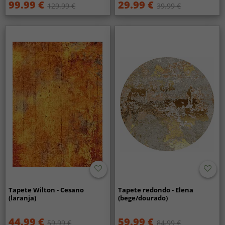
99.99 €
29.99 €
129.99 €
39.99 €
Tapete Wilton - Cesano
Tapete redondo - Elena
(laranja)
(bege/dourado)
44.99 €
59.99 €
59.99 €
84.99 €