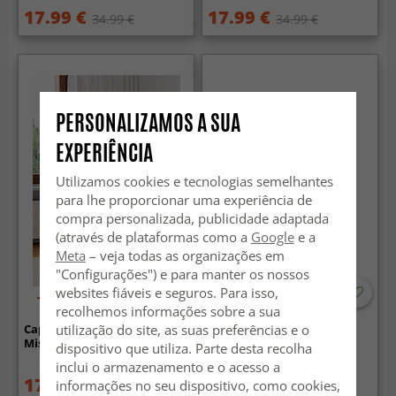
17.99 €
17.99 €
34.99 €
34.99 €
PERSONALIZAMOS A SUA
EXPERIÊNCIA
Utilizamos cookies e tecnologias semelhantes
para lhe proporcionar uma experiência de
compra personalizada, publicidade adaptada
(através de plataformas como a
Google
e a
Meta
– veja todas as organizações em
"Configurações") e para manter os nossos
websites fiáveis e seguros. Para isso,
-30%
recolhemos informações sobre a sua
utilização do site, as suas preferências e o
Capa de Almofada em
Capa de Almofada - Luana
Mistura de Lã - Carol (azul)
(amarelo)
dispositivo que utiliza. Parte desta recolha
inclui o armazenamento e o acesso a
17.99 €
19.99 €
informações no seu dispositivo, como cookies,
34.99 €