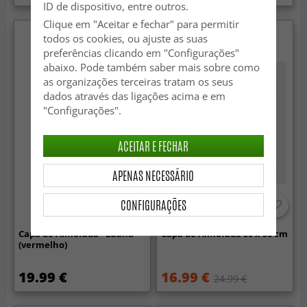
ID de dispositivo, entre outros.
Clique em "Aceitar e fechar" para permitir
todos os cookies, ou ajuste as suas
preferências clicando em "Configurações"
abaixo. Pode também saber mais sobre como
as organizações terceiras tratam os seus
dados através das ligações acima e em
"Configurações".
ACEITAR E FECHAR
APENAS NECESSÁRIO
CONFIGURAÇÕES
-30%
Capa de Almofada - Luana
Capa de Almofada 50 x 50 cm
(vermelho)
19.99 €
16.99 €
24.99 €