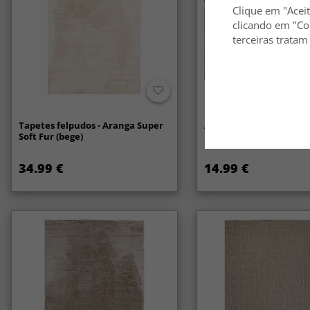
Clique em "Aceit
clicando em "Co
terceiras tratam
Tapetes felpudos - Aranga Super
Anti-slip/Halkskydd
Soft Fur (bege)
34.99 €
14.99 €