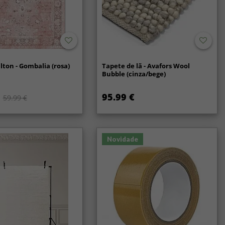
lton - Gombalia (rosa)
Tapete de lã - Avafors Wool
Bubble (cinza/bege)
95.99 €
59.99 €
Novidade