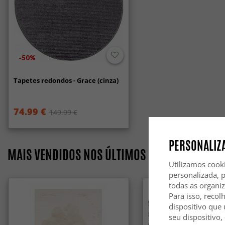
-50%
Tapetes redondos - Grace (cinza)
74.99 €
149.99 €
PERSONALIZA
MAIS VENDIDOS NOS ÚLTIMOS 7 DIAS
Utilizamos cook
personalizada, 
todas as organi
Para isso, recol
dispositivo que 
seu dispositivo,