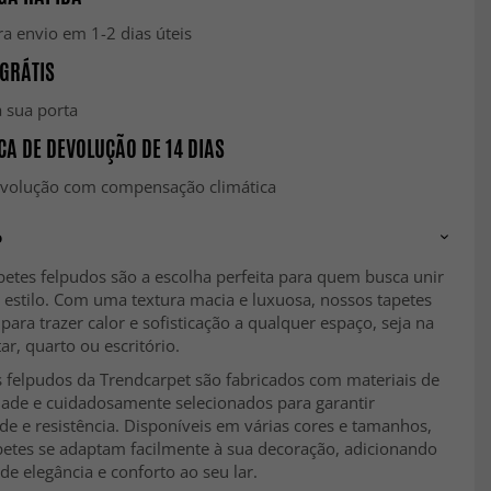
a envio em 1-2 dias úteis
GRÁTIS
 sua porta
CA DE DEVOLUÇÃO DE 14 DIAS
evolução com compensação climática
o
etes felpudos são a escolha perfeita para quem busca unir
 estilo. Com uma textura macia e luxuosa, nossos tapetes
 para trazer calor e sofisticação a qualquer espaço, seja na
tar, quarto ou escritório.
s felpudos da Trendcarpet são fabricados com materiais de
idade e cuidadosamente selecionados para garantir
de e resistência. Disponíveis em várias cores e tamanhos,
petes se adaptam facilmente à sua decoração, adicionando
e elegância e conforto ao seu lar.