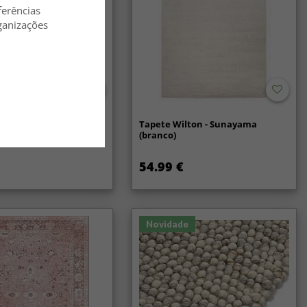
m manutenção simples, o tapete permanece macio e
ferências
 ano após ano.
ganizações
lã - Coastal (creme)
Tapete Wilton - Sunayama
(branco)
54.99 €
Novidade