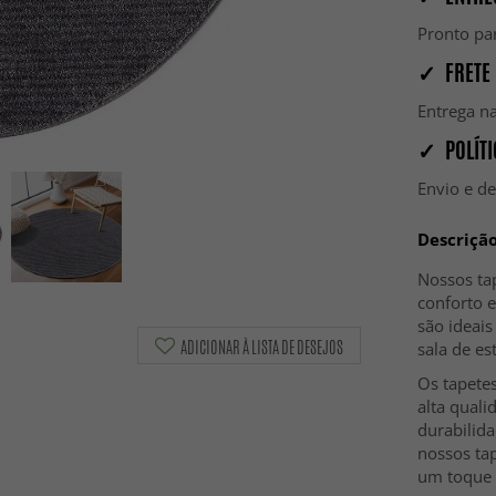
Pronto par
✓ FRETE 
Entrega na
✓ POLÍTI
Envio e d
Descriçã
Nossos tap
conforto e
são ideais
ADICIONAR À LISTA DE DESEJOS
sala de es
Os tapete
alta qual
durabilida
nossos ta
um toque d