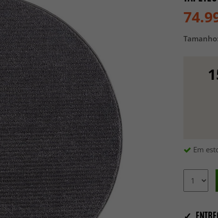
74.9
Tamanho
1
Em esto
✓ ENTRE