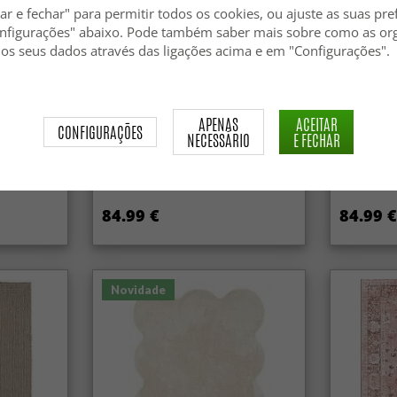
tempo. Co
ar e fechar" para permitir todos os cookies, ou ajuste as suas pre
acolhedor
nfigurações" abaixo. Pode também saber mais sobre como as or
 os seus dados através das ligações acima e em "Configurações".
APENAS
ACEITAR
CONFIGURAÇÕES
NECESSÁRIO
E FECHAR
Tapete de lã - Avafors Wool
Tapete de 
Bubble (bege)
84.99 €
84.99 €
Novidade