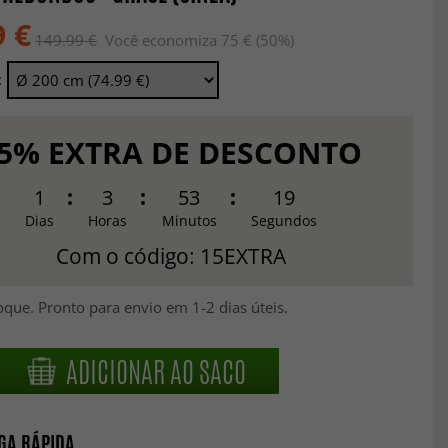
9 €
149.99 €
Você economiza 75 € (50%)
:
5% EXTRA DE DESCONTO
1
3
53
18
Dias
Horas
Minutos
Segundos
Com o código: 15EXTRA
que. Pronto para envio em 1-2 dias úteis.
ADICIONAR AO SACO
GA RÁPIDA