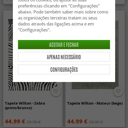
preferências clicando em "Configurações"
abaixo. Pode também saber mais sobre como
as organizações terceiras tratam os seus
dados através das ligações acima e em
"Configurações".
ACEITAR E FECHAR
APENAS NECESSÁRIO
CONFIGURAÇÕES
Tapete Wilton - Zebra
Tapete Wilton - Mateur (bege)
(preto/branco)
44.99 €
44.99 €
59.99 €
59.99 €