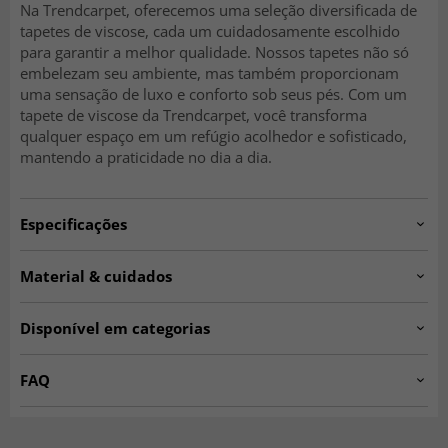
Na Trendcarpet, oferecemos uma seleção diversificada de
tapetes de viscose, cada um cuidadosamente escolhido
para garantir a melhor qualidade. Nossos tapetes não só
embelezam seu ambiente, mas também proporcionam
uma sensação de luxo e conforto sob seus pés. Com um
tapete de viscose da Trendcarpet, você transforma
qualquer espaço em um refúgio acolhedor e sofisticado,
mantendo a praticidade no dia a dia.
Especificações
Artno:
jodhpur.design1.2.3-mediumgrey.rund-1
Material & cuidados
Instruções de lavagem:
Sensível à umidade. Deve ser
Material:
100% viscose.
levado a uma lavanderia profissional especializada em
Disponível em categorias
Origem:
Índia.
tapetes.
Tapetes Redondos
Tapetes de Viscose
Produção:
Tecido à mão
FAQ
Espessura aproximada:
15-20 mm
Tapetes para Sala de Estar
Tapetes Cinza
Um tapete de viscose caracteriza-se pela sua
SEASON SALE
Tapetes para Quarto
superfície sedosa e pelo seu belo brilho. O material