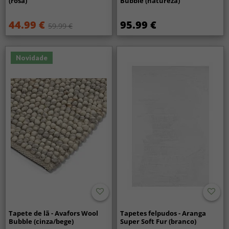
(rosa)
Bubble (natureza)
44.99 €
95.99 €
59.99 €
Novidade
Tapete de lã - Avafors Wool
Tapetes felpudos - Aranga
Bubble (cinza/bege)
Super Soft Fur (branco)