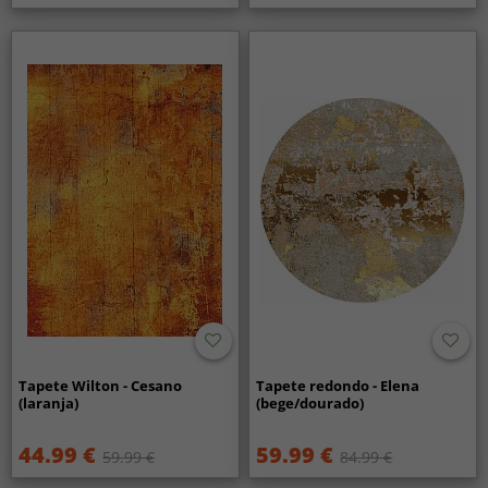
Tapete Wilton - Cesano
Tapete redondo - Elena
(laranja)
(bege/dourado)
44.99 €
59.99 €
59.99 €
84.99 €