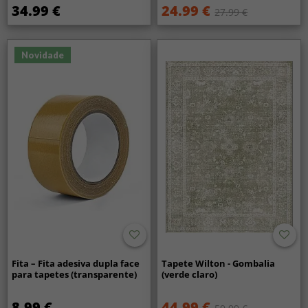
34.99 €
24.99 €
27.99 €
Novidade
Fita – Fita adesiva dupla face
Tapete Wilton - Gombalia
para tapetes (transparente)
(verde claro)
8.99 €
44.99 €