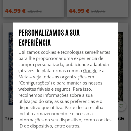
44.99 €
44.99 €
59.99 €
59.99 €
PERSONALIZAMOS A SUA
EXPERIÊNCIA
Utilizamos cookies e tecnologias semelhantes
para lhe proporcionar uma experiência de
compra personalizada, publicidade adaptada
(através de plataformas como a
Google
e a
Meta
– veja todas as organizações em
"Configurações") e para manter os nossos
websites fiáveis e seguros. Para isso,
recolhemos informações sobre a sua
utilização do site, as suas preferências e o
dispositivo que utiliza. Parte desta recolha
inclui o armazenamento e o acesso a
Tapete Wilton - Taknis (azul)
Tapete Wilton - Taknis (verde
informações no seu dispositivo, como cookies,
escuro)
ID de dispositivo, entre outros.