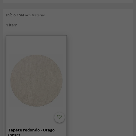
Início
/
Stil och Material
1 item
Tapete redondo - Otago
(bege)