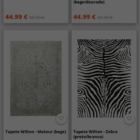
(bege/dourado)
44.99 €
44.99 €
59.99 €
59.99 €
Tapete Wilton - Mateur (bege)
Tapete Wilton - Zebra
(preto/branco)