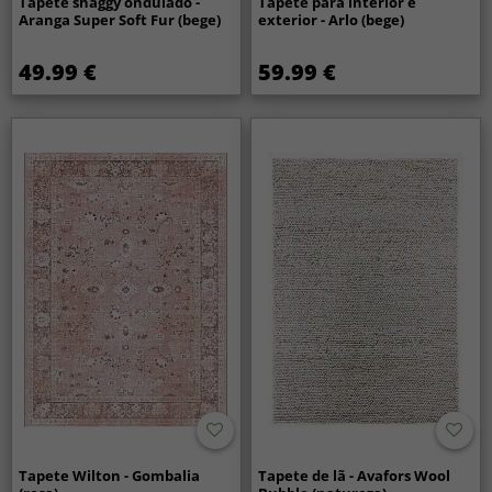
Tapete shaggy ondulado -
Tapete para interior e
Aranga Super Soft Fur (bege)
exterior - Arlo (bege)
49.99 €
59.99 €
Tapete Wilton - Gombalia
Tapete de lã - Avafors Wool