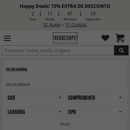
Happy Deals! 15% EXTRA DE DESCONTO
2
17
47
18
Dias
Horas
Minutos
Segundos
TC PLAIN
+
TC CLASSIC
ADICIONADO
STIL OCH MATERIAL
Stil och Material
COR
COMPRIMENTO
LARGURA
TIPO
Mais