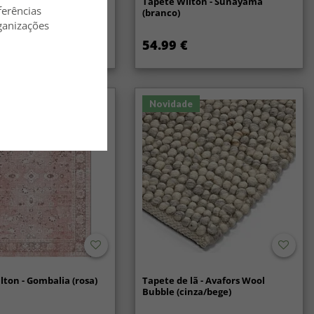
lã - Coastal (creme)
Tapete Wilton - Sunayama
ferências
(branco)
ganizações
54.99 €
Novidade
lton - Gombalia (rosa)
Tapete de lã - Avafors Wool
Bubble (cinza/bege)