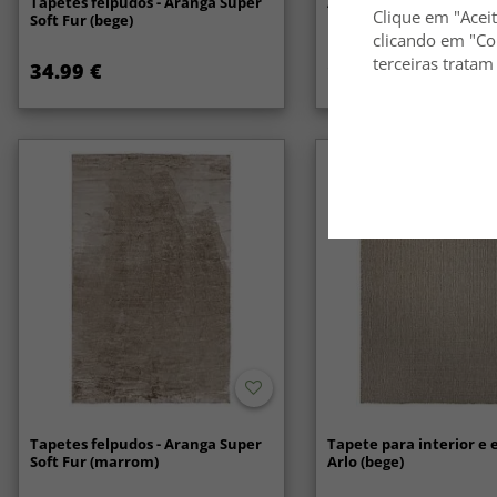
Tapetes felpudos - Aranga Super
Anti-slip/Halkskydd
Clique em "Aceit
Soft Fur (bege)
clicando em "Co
terceiras tratam
34.99 €
14.99 €
Tapetes felpudos - Aranga Super
Tapete para interior e e
Soft Fur (marrom)
Arlo (bege)