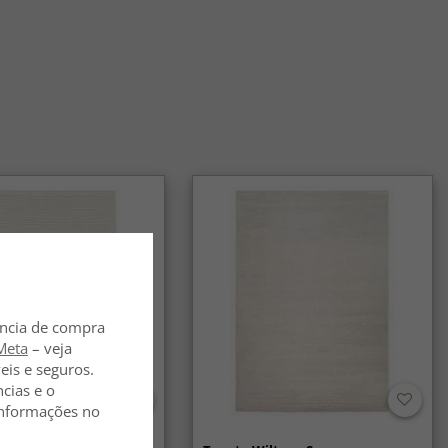
za. Graças ao pelo denso e à durabilidade, funcionam tão
la quanto no corredor e em outras áreas de muito tráfego.
es Wilton combinam com diferentes estilos de
o?
tem em muitos padrões e cores, e ficam tão bem em casas
quanto em ambientes clássicos.
ência de compra
Meta
– veja
eis e seguros.
ncias e o
 informações no