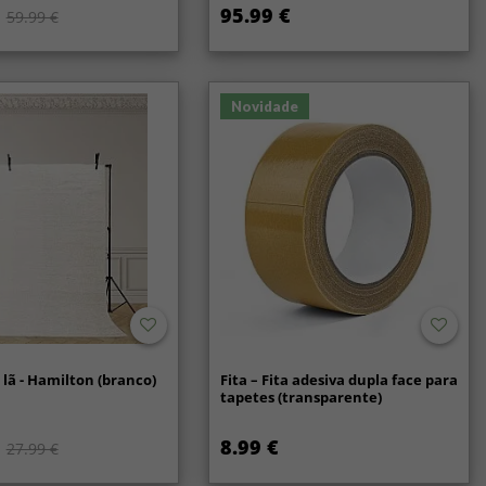
95.99 €
59.99 €
Novidade
lã - Hamilton (branco)
Fita – Fita adesiva dupla face para
tapetes (transparente)
8.99 €
27.99 €