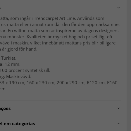
o
tta, som ingår i Trendcarpet Art Line. Används som
ms-matta eller i annat rum där den får den uppmärksamhet
nar. En wilton-matta som är inspirerad av dagens designers
a mönster. Kvaliteten är mycket hög och priset lågt då
vävd i maskin, vilket innebär att mattans pris blir billigare
är gjord för hand.
Turkiet.
a:
12 mm.
100 procent syntetisk ull.
ng:
Maskinvävd.
3 x 190 cm, 160 x 230 cm, 200 x 290 cm, R120 cm, R160
cm.
ações
783.km.melangegrey.R120
el em categorias