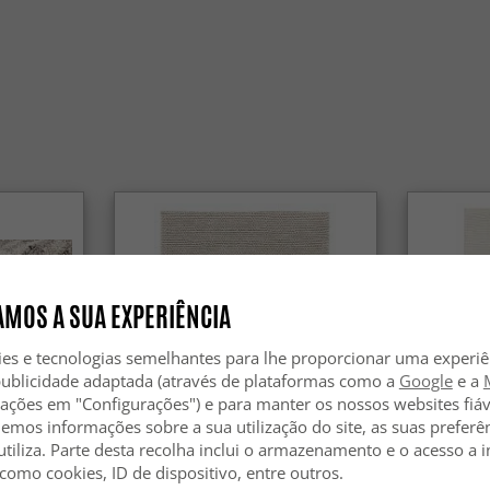
Com certe
bem na sa
Os tapet
decoraçã
Sim, exis
modernas 
MOS A SUA EXPERIÊNCIA
ies e tecnologias semelhantes para lhe proporcionar uma experi
publicidade adaptada (através de plataformas como a
Google
e a
zações em "Configurações") e para manter os nossos websites fiáv
hemos informações sobre a sua utilização do site, as suas preferê
utiliza. Parte desta recolha inclui o armazenamento e o acesso a
 como cookies, ID de dispositivo, entre outros.