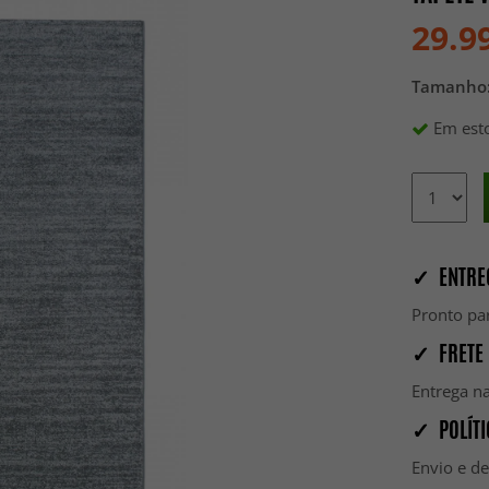
29.9
Tamanho
Em esto
✓ ENTRE
Pronto par
✓ FRETE 
Entrega na
✓ POLÍTI
Envio e d