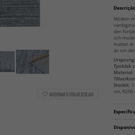
Descriçã
Modern ma
vardagsru
den förtjä
och modern
mattan är 
än om den 
Ursprung:
Tjocklek c
Material:
Tillverkni
Storlek:
13
cm, R200 
ADICIONAR À LISTA DE DESEJOS
Especific
Artno:
40
Disponív