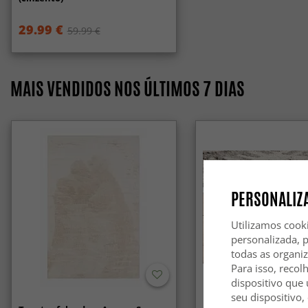
29.99 €
59.99 €
MAIS VENDIDOS NOS ÚLTIMOS 7 DIAS
PERSONALIZA
Utilizamos cook
personalizada, 
todas as organi
Para isso, recol
dispositivo que 
seu dispositivo,