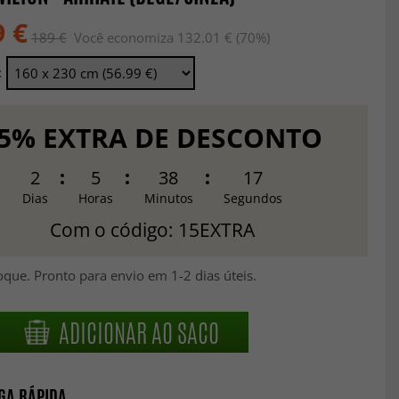
9 €
189 €
Você economiza 132.01 € (70%)
:
5% EXTRA DE DESCONTO
2
5
38
16
Dias
Horas
Minutos
Segundos
Com o código: 15EXTRA
que. Pronto para envio em 1-2 dias úteis.
ADICIONAR AO SACO
GA RÁPIDA