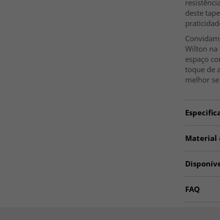
resistênci
deste tap
praticida
Convidamo
Wilton na
espaço co
toque de a
melhor se 
Especific
Artno:
BA
Material
Utilizaç
MATERIAL
Disponív
Poliéster
Divisão
☆ Trendca
FAQ
Tamanh
Tapetes C
Os tapet
Espessu
Tapetes 2
Sim, o pel
Um tapete 