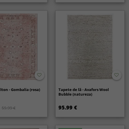
ação geral. Tenha em atenção que não nos
lizamos caso utilize terceiros para a limpeza do tapete.
lton - Gombalia (rosa)
Tapete de lã - Avafors Wool
Bubble (natureza)
95.99 €
59.99 €