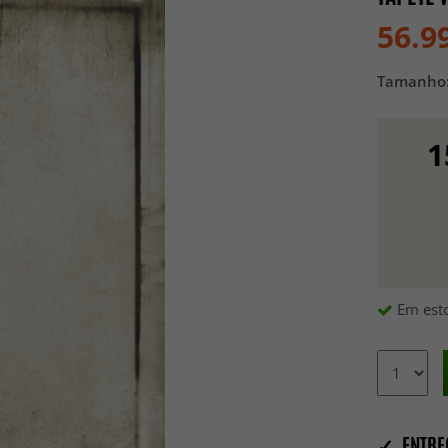
56.9
Tamanho
1
Em esto
✓ ENTRE