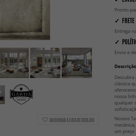
Pronto par
✓ FRETE 
Entrega na
✓ POLÍTI
Envio e d
Descriçã
Descubra 
clássica 
oferecemo
nossa linh
qualquer 
sofisticaç
Nossos Ta
ADICIONAR À LISTA DE DESEJOS
mecânica,
um preço m