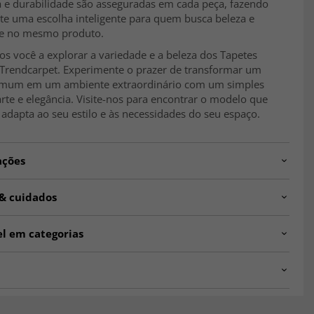
a e durabilidade são asseguradas em cada peça, fazendo
ete uma escolha inteligente para quem busca beleza e
de no mesmo produto.
s você a explorar a variedade e a beleza dos Tapetes
 Trendcarpet. Experimente o prazer de transformar um
mum em um ambiente extraordinário com um simples
rte e elegância. Visite-nos para encontrar o modelo que
adapta ao seu estilo e às necessidades do seu espaço.
ações
SEL.SK11340.801.DT75268.101
 & cuidados
ão
Interior
el em categorias
Sala de estar, Quarto, Cozinha, Hall de entrada
rpet Vintage Luxury ☆
Tapetes para Sala de Estar
os
inza
Tapetes Bege
es Wilton são macios para caminhar?
ra
10 mm, Pelo baixo
00 x 300 cm
Tapetes 160 x 230 cm
o denso e macio os torna confortáveis e agradáveis sob os
fabricado em poliéster é extremamente resistente e fácil de