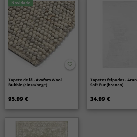
Novidade
Tapete de lã - Avafors Wool
Tapetes felpudos - Ara
Bubble (cinza/bege)
Soft Fur (branco)
95.99 €
34.99 €