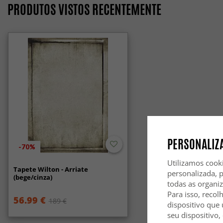
PRODUTOS VISTOS RECENTEMENTE
PERSONALIZA
-70%
Utilizamos cook
Tapete Wilton - Arriate
personalizada, 
(bege/cinza)
todas as organi
Para isso, recol
56.99 €
189 €
dispositivo que 
seu dispositivo,