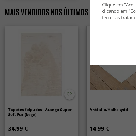
Clique em "Aceit
MAIS VENDIDOS NOS ÚLTIMOS 7 DIAS
clicando em "Co
terceiras tratam
Tapetes felpudos - Aranga Super
Anti-slip/Halkskydd
Soft Fur (bege)
34.99 €
14.99 €