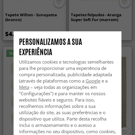
Tapete Wilton - Sunayama
Tapetes felpudos - Aranga
(branco)
Super Soft Fur (marrom)
54.99 €
34.99 €
PERSONALIZAMOS A SUA
EXPERIÊNCIA
Novidade
Utilizamos cookies e tecnologias semelhantes
para lhe proporcionar uma experiência de
compra personalizada, publicidade adaptada
(através de plataformas como a
Google
e a
Meta
– veja todas as organizações em
"Configurações") e para manter os nossos
websites fiáveis e seguros. Para isso,
recolhemos informações sobre a sua
utilização do site, as suas preferências e o
dispositivo que utiliza. Parte desta recolha
inclui o armazenamento e o acesso a
informações no seu dispositivo, como cookies,