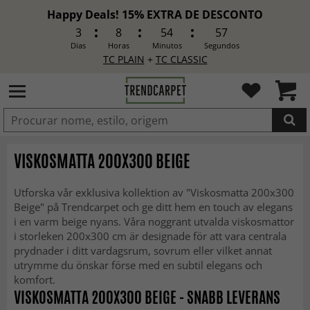
Happy Deals! 15% EXTRA DE DESCONTO
3
8
54
55
Dias
Horas
Minutos
Segundos
TC PLAIN
+
TC CLASSIC
ADICIONADO
VISKOSMATTA 200X300 BEIGE
Utforska vår exklusiva kollektion av "Viskosmatta 200x300
Beige" på Trendcarpet och ge ditt hem en touch av elegans
i en varm beige nyans. Våra noggrant utvalda viskosmattor
i storleken 200x300 cm är designade för att vara centrala
prydnader i ditt vardagsrum, sovrum eller vilket annat
utrymme du önskar förse med en subtil elegans och
komfort.
VISKOSMATTA 200X300 BEIGE - SNABB LEVERANS