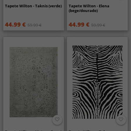
Tapete Wilton - Taknis (verde)
Tapete Wilton - Elena
(bege/dourado)
44.99 €
44.99 €
59.99 €
59.99 €