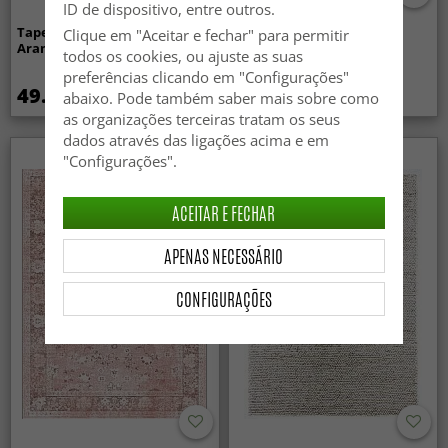
ID de dispositivo, entre outros.
Tapete shaggy ondulado -
Tapete para interior e
Clique em "Aceitar e fechar" para permitir
Aranga Super Soft Fur (bege)
exterior - Arlo (bege)
todos os cookies, ou ajuste as suas
preferências clicando em "Configurações"
49.99 €
59.99 €
abaixo. Pode também saber mais sobre como
as organizações terceiras tratam os seus
dados através das ligações acima e em
"Configurações".
ACEITAR E FECHAR
APENAS NECESSÁRIO
CONFIGURAÇÕES