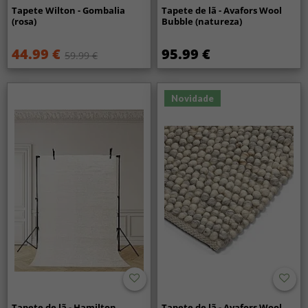
Tapete Wilton - Gombalia
Tapete de lã - Avafors Wool
(rosa)
Bubble (natureza)
44.99 €
95.99 €
59.99 €
Novidade
Tapete de lã - Hamilton
Tapete de lã - Avafors Wool