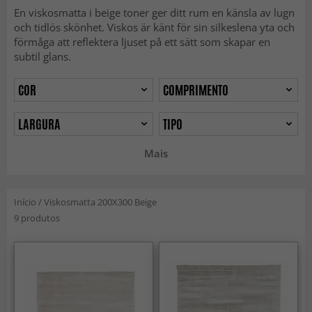
En viskosmatta i beige toner ger ditt rum en känsla av lugn
och tidlös skönhet. Viskos är känt för sin silkeslena yta och
förmåga att reflektera ljuset på ett sätt som skapar en
subtil glans.
COR
COMPRIMENTO
LARGURA
TIPO
Mais
Início
/
Viskosmatta 200X300 Beige
9 produtos