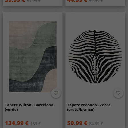
84.99 €
59.99 €
Tapete Wilton - Barcelona
Tapete redondo - Zebra
(verde)
(preto/branco)
134.99 €
59.99 €
189 €
84.99 €