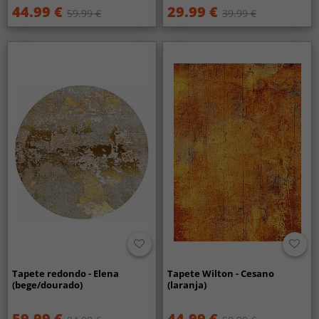
44.99 €
29.99 €
59.99 €
39.99 €
Tapete redondo - Elena
Tapete Wilton - Cesano
(bege/dourado)
(laranja)
59.99 €
44.99 €