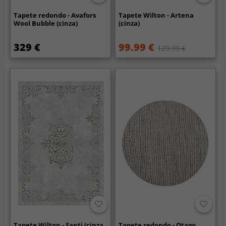
Tapete redondo - Avafors
Tapete Wilton - Artena
Wool Bubble (cinza)
(cinza)
329 €
99.99 €
129.99 €
Tapete Wilton - Santi (cinza
Tapete redondo - Otago