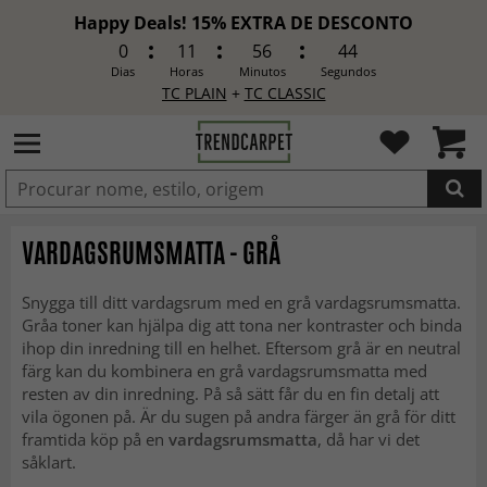
Happy Deals! 15% EXTRA DE DESCONTO
0
11
56
41
Dias
Horas
Minutos
Segundos
TC PLAIN
+
TC CLASSIC
ADICIONADO
VARDAGSRUMSMATTA - GRÅ
Snygga till ditt vardagsrum med en grå vardagsrumsmatta.
Gråa toner kan hjälpa dig att tona ner kontraster och binda
ihop din inredning till en helhet. Eftersom grå är en neutral
färg kan du kombinera en grå vardagsrumsmatta med
resten av din inredning. På så sätt får du en fin detalj att
vila ögonen på. Är du sugen på andra färger än grå för ditt
framtida köp på en
vardagsrumsmatta
, då har vi det
såklart.