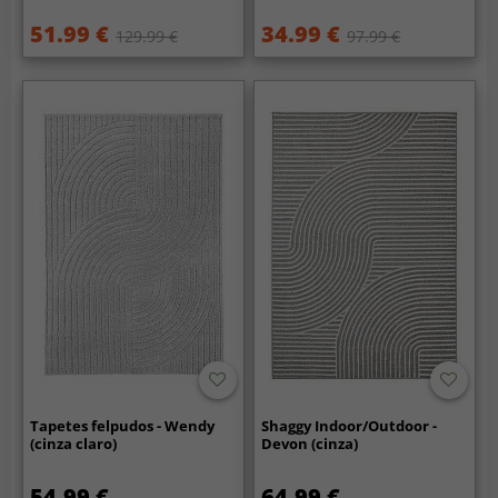
51.99 €
34.99 €
129.99 €
97.99 €
Tapetes felpudos - Wendy
Shaggy Indoor/Outdoor -
(cinza claro)
Devon (cinza)
54.99 €
64.99 €