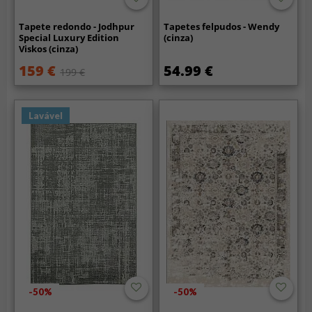
Tapete redondo - Jodhpur
Tapetes felpudos - Wendy
Special Luxury Edition
(cinza)
Viskos (cinza)
159 €
54.99 €
199 €
Lavável
-50%
-50%