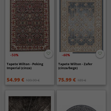
-50%
-60%
Tapete Wilton - Peking
Tapete Wilton - Zafer
Imperial (cinza)
(cinza/bege)
54.99 €
75.99 €
109.99 €
189 €