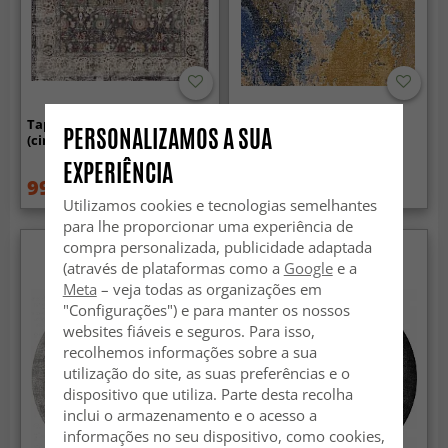
Tapete Wilton - Bouhjar
Tapete Wilton - Travale
PERSONALIZAMOS A SUA
(cinza/multicolorido)
(cinza/azul/multicolorido)
EXPERIÊNCIA
99.99 €
99.99 €
129.99 €
129.99 €
Utilizamos cookies e tecnologias semelhantes
para lhe proporcionar uma experiência de
compra personalizada, publicidade adaptada
(através de plataformas como a
Google
e a
Meta
– veja todas as organizações em
"Configurações") e para manter os nossos
websites fiáveis e seguros. Para isso,
recolhemos informações sobre a sua
utilização do site, as suas preferências e o
dispositivo que utiliza. Parte desta recolha
inclui o armazenamento e o acesso a
informações no seu dispositivo, como cookies,