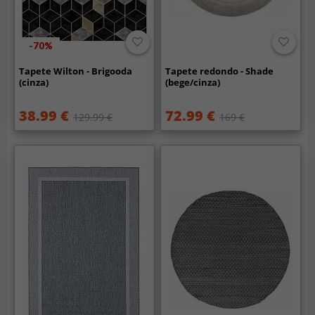
-70%
Tapete Wilton - Brigooda
Tapete redondo - Shade
(cinza)
(bege/cinza)
38.99 €
72.99 €
129.99 €
169 €