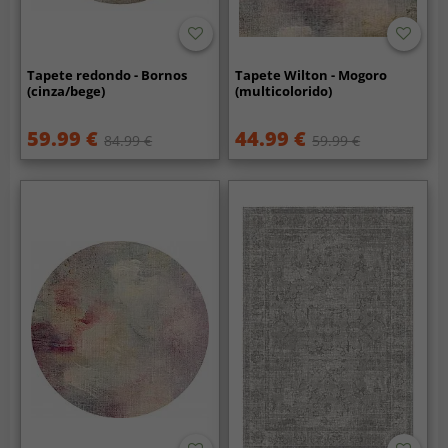
Tapete redondo - Bornos
Tapete Wilton - Mogoro
(cinza/bege)
(multicolorido)
59.99 €
44.99 €
84.99 €
59.99 €