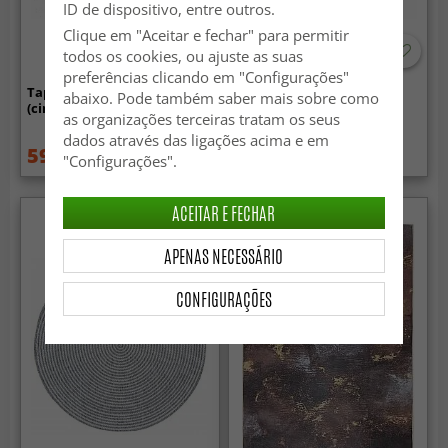
ID de dispositivo, entre outros.
Clique em "Aceitar e fechar" para permitir
todos os cookies, ou ajuste as suas
preferências clicando em "Configurações"
Tapete redondo - Gombalia
Tapete redondo - Megara
abaixo. Pode também saber mais sobre como
(cinza)
(cinza)
as organizações terceiras tratam os seus
dados através das ligações acima e em
59.99 €
59.99 €
84.99 €
84.99 €
"Configurações".
ACEITAR E FECHAR
APENAS NECESSÁRIO
CONFIGURAÇÕES