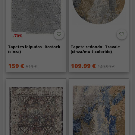
-70%
Tapetes felpudos - Rostock
Tapete redondo - Travale
(cinza)
(cinza/multicolorido)
159 €
109.99 €
519 €
149.99 €