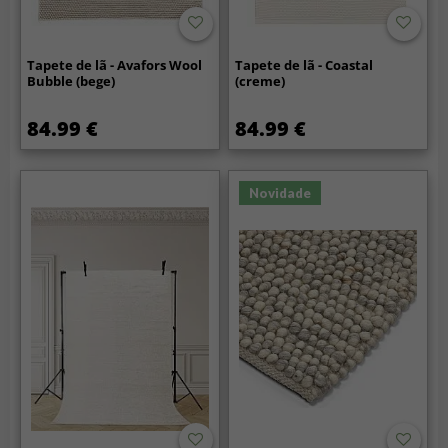
Tapete de lã - Avafors Wool
Tapete de lã - Coastal
Bubble (bege)
(creme)
84.99 €
84.99 €
Novidade