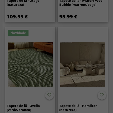
Tapete de lã - Otago
Tapete de lã - Avafors Wool
(natureza)
Bubble (marrom/bege)
109.99 €
95.99 €
Novidade
Tapete de lã - Ovelia
Tapete de lã - Hamilton
(verde/branco)
(natureza)