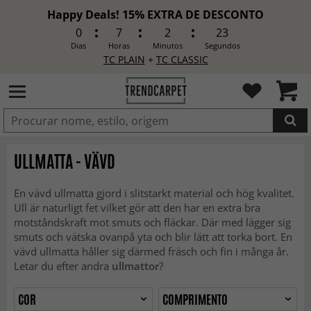
Happy Deals! 15% EXTRA DE DESCONTO
0
7
2
21
Dias
Horas
Minutos
Segundos
TC PLAIN
+
TC CLASSIC
ADICIONADO
ULLMATTA - VÄVD
En vävd ullmatta gjord i slitstarkt material och hög kvalitet.
Ull är naturligt fet vilket gör att den har en extra bra
motståndskraft mot smuts och fläckar. Där med lägger sig
smuts och vätska ovanpå yta och blir lätt att torka bort. En
vävd ullmatta håller sig därmed fräsch och fin i många år.
Letar du efter andra
ullmattor
?
COR
COMPRIMENTO