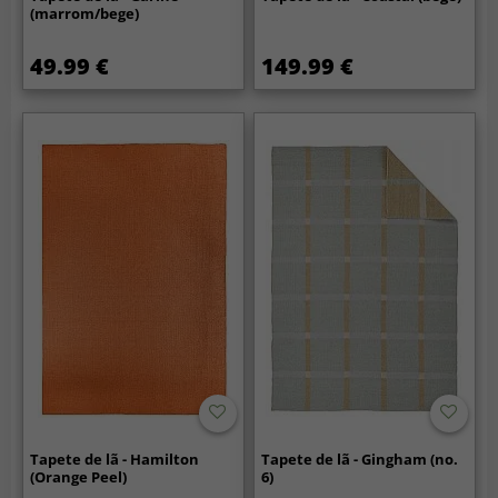
(marrom/bege)
49.99 €
149.99 €
Tapete de lã - Hamilton
Tapete de lã - Gingham (no.
(Orange Peel)
6)