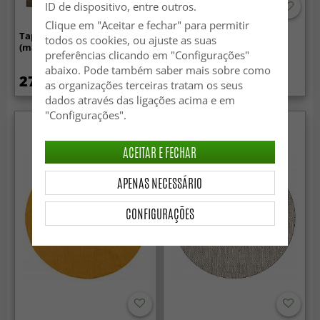
ID de dispositivo, entre outros.
Clique em "Aceitar e fechar" para permitir
Tapete de lã - Hamilton
Tapete de lã - Hamilton
todos os cookies, ou ajuste as suas
(marrom)
(verde musgo)
preferências clicando em "Configurações"
abaixo. Pode também saber mais sobre como
27.99 €
149.99 €
as organizações terceiras tratam os seus
dados através das ligações acima e em
"Configurações".
ACEITAR E FECHAR
APENAS NECESSÁRIO
CONFIGURAÇÕES