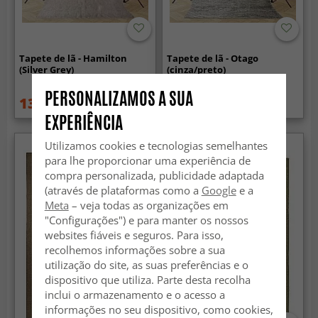
Tapete de lã - Hamilton
Tapete de lã - Otago
(Silver Grey)
(cinza/preto)
PERSONALIZAMOS A SUA
13.99 €
109.99 €
27.99 €
EXPERIÊNCIA
Utilizamos cookies e tecnologias semelhantes
para lhe proporcionar uma experiência de
compra personalizada, publicidade adaptada
(através de plataformas como a
Google
e a
Meta
– veja todas as organizações em
"Configurações") e para manter os nossos
websites fiáveis e seguros. Para isso,
recolhemos informações sobre a sua
utilização do site, as suas preferências e o
dispositivo que utiliza. Parte desta recolha
inclui o armazenamento e o acesso a
informações no seu dispositivo, como cookies,