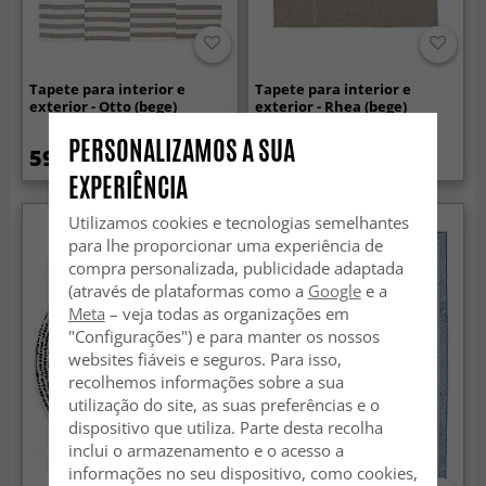
Tapete para interior e
Tapete para interior e
exterior - Otto (bege)
exterior - Rhea (bege)
PERSONALIZAMOS A SUA
59.99 €
49.99 €
EXPERIÊNCIA
Utilizamos cookies e tecnologias semelhantes
para lhe proporcionar uma experiência de
compra personalizada, publicidade adaptada
(através de plataformas como a
Google
e a
Meta
– veja todas as organizações em
"Configurações") e para manter os nossos
websites fiáveis e seguros. Para isso,
recolhemos informações sobre a sua
utilização do site, as suas preferências e o
dispositivo que utiliza. Parte desta recolha
inclui o armazenamento e o acesso a
informações no seu dispositivo, como cookies,