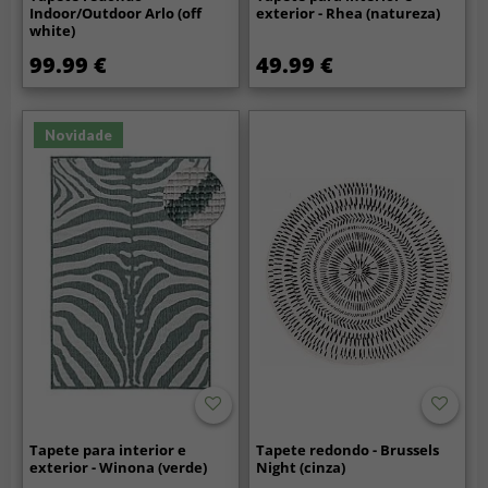
Indoor/Outdoor Arlo (off
exterior - Rhea (natureza)
white)
99.99 €
49.99 €
Novidade
Tapete para interior e
Tapete redondo - Brussels
exterior - Winona (verde)
Night (cinza)