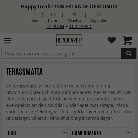
Happy Deals! 15% EXTRA DE DESCONTO
1
13
9
28
Dias
Horas
Minutos
Segundos
TC PLAIN
+
TC CLASSIC
ADICIONADO
TERASSMATTA
En terassmatta är perfekt om du vill rama in dina
utomhusmöbler och göra möblemanget mer enhetligt. Det
finns även praktiska fördelar med en terassmatta, som
exempelvis att den skyddar underlaget mot slitage, hårda
väder och solblekningar. Den skyddar även dina fötter från
underlaget, vilket är särskilt skönt på varma dagar.
COR
COMPRIMENTO