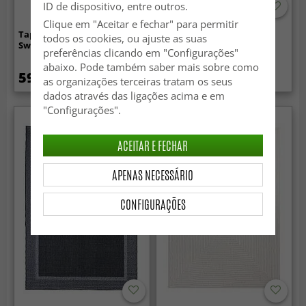
ID de dispositivo, entre outros.
Clique em "Aceitar e fechar" para permitir
Tapete redondo - Brussels
Tapete para interior e
todos os cookies, ou ajuste as suas
Swirl (preto)
exterior - Monsaraz (azul)
preferências clicando em "Configurações"
abaixo. Pode também saber mais sobre como
59.99 €
49.99 €
as organizações terceiras tratam os seus
dados através das ligações acima e em
"Configurações".
ACEITAR E FECHAR
APENAS NECESSÁRIO
CONFIGURAÇÕES