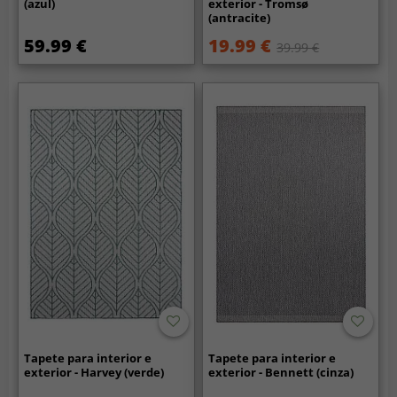
(azul)
exterior - Tromsø
(antracite)
59.99 €
19.99 €
39.99 €
Tapete para interior e
Tapete para interior e
exterior - Harvey (verde)
exterior - Bennett (cinza)