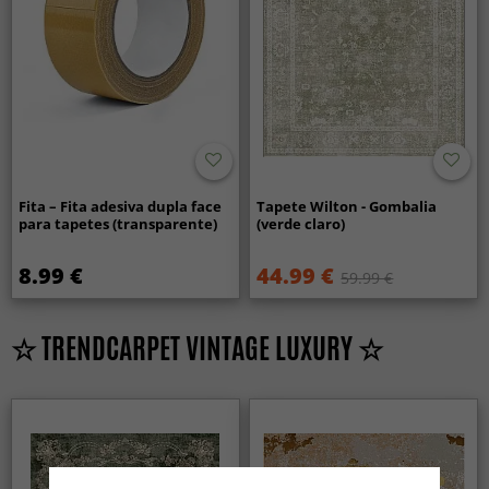
Fita – Fita adesiva dupla face
Tapete Wilton - Gombalia
para tapetes (transparente)
(verde claro)
8.99 €
44.99 €
59.99 €
☆ TRENDCARPET VINTAGE LUXURY ☆