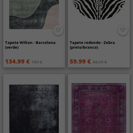
Tapete Wilton - Barcelona
Tapete redondo - Zebra
(verde)
(preto/branco)
134.99 €
59.99 €
189 €
84.99 €