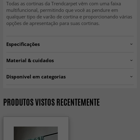
Todas as cortinas da Trendcarpet vêm com uma faixa
multifuncional, permitindo que você as pendure em
qualquer tipo de varão de cortina e proporcionando várias
opções de apresentação para suas cortinas.
Especificações
Artno:
5380.LOWE.CURTAIN.Green.250
Material & cuidados
Instruções de lavagem:
Lavar a 40°C no ciclo delicado
Material:
100% algodão
Quantidade:
1 unidade
Disponível em categorias
Origem:
Índia
Cortinas
PRODUTOS VISTOS RECENTEMENTE