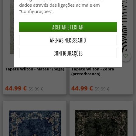
dados através das ligações acima e em
"Configurações".
ACEITAR E FECHAR
APENAS NECESSÁRIO
CONFIGURAÇÕES
Tapete Wilton - Mateur (bege)
Tapete Wilton - Zebra
(preto/branco)
44.99 €
44.99 €
59.99 €
59.99 €