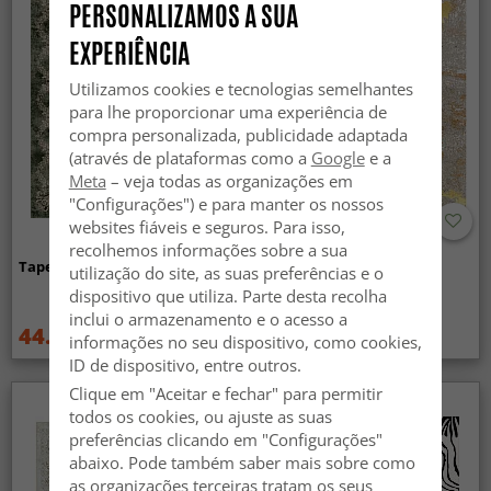
PERSONALIZAMOS A SUA
EXPERIÊNCIA
Utilizamos cookies e tecnologias semelhantes
para lhe proporcionar uma experiência de
compra personalizada, publicidade adaptada
(através de plataformas como a
Google
e a
Meta
– veja todas as organizações em
"Configurações") e para manter os nossos
websites fiáveis e seguros. Para isso,
recolhemos informações sobre a sua
Tapete Wilton - Taknis (verde)
Tapete Wilton - Elena
utilização do site, as suas preferências e o
(bege/dourado)
dispositivo que utiliza. Parte desta recolha
inclui o armazenamento e o acesso a
44.99 €
44.99 €
59.99 €
59.99 €
informações no seu dispositivo, como cookies,
ID de dispositivo, entre outros.
Clique em "Aceitar e fechar" para permitir
todos os cookies, ou ajuste as suas
preferências clicando em "Configurações"
abaixo. Pode também saber mais sobre como
as organizações terceiras tratam os seus