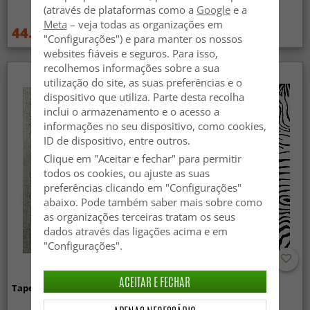
(bege/dourado)
(através de plataformas como a
Google
e a
Meta
– veja todas as organizações em
44.99 €
44.99 €
59.99 €
59.99 €
"Configurações") e para manter os nossos
websites fiáveis e seguros. Para isso,
recolhemos informações sobre a sua
utilização do site, as suas preferências e o
dispositivo que utiliza. Parte desta recolha
inclui o armazenamento e o acesso a
informações no seu dispositivo, como cookies,
ID de dispositivo, entre outros.
Clique em "Aceitar e fechar" para permitir
todos os cookies, ou ajuste as suas
preferências clicando em "Configurações"
abaixo. Pode também saber mais sobre como
as organizações terceiras tratam os seus
dados através das ligações acima e em
"Configurações".
ACEITAR E FECHAR
Tapete Wilton - Mateur (bege)
Tapete Wilton - Zebra
(preto/branco)