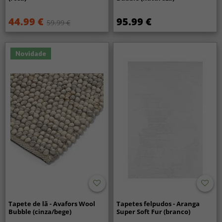
44.99 €
95.99 €
59.99 €
Novidade
Tapete de lã - Avafors Wool
Tapetes felpudos - Aranga
Bubble (cinza/bege)
Super Soft Fur (branco)