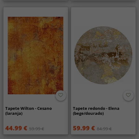
Tapete Wilton - Cesano
Tapete redondo - Elena
(laranja)
(bege/dourado)
44.99 €
59.99 €
59.99 €
84.99 €