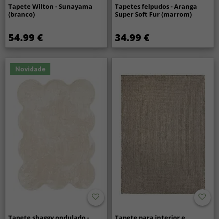
Tapete Wilton - Sunayama
Tapetes felpudos - Aranga
(branco)
Super Soft Fur (marrom)
54.99 €
34.99 €
Novidade
Tapete shaggy ondulado -
Tapete para interior e