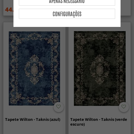
APENAS NECESSÁRIO
44.99 €
44.99 €
59.99 €
59.99 €
CONFIGURAÇÕES
Tapete Wilton - Taknis (azul)
Tapete Wilton - Taknis (verde
escuro)