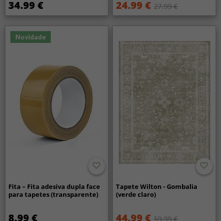
34.99 €
24.99 €
27.99 €
Novidade
Fita – Fita adesiva dupla face
Tapete Wilton - Gombalia
para tapetes (transparente)
(verde claro)
8.99 €
44.99 €
59.99 €