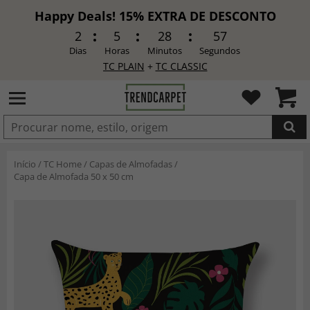
Happy Deals! 15% EXTRA DE DESCONTO
2
5
28
55
Dias
Horas
Minutos
Segundos
TC PLAIN
+
TC CLASSIC
ADICIONADO
Início
/
TC Home
/
Capas de Almofadas
/
Capa de Almofada 50 x 50 cm