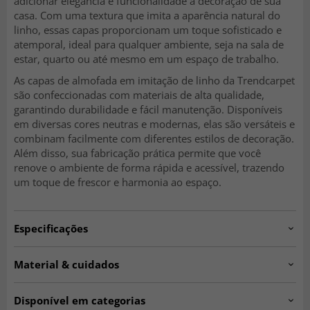
adicionar elegância e funcionalidade à decoração de sua
casa. Com uma textura que imita a aparência natural do
linho, essas capas proporcionam um toque sofisticado e
atemporal, ideal para qualquer ambiente, seja na sala de
estar, quarto ou até mesmo em um espaço de trabalho.
As capas de almofada em imitação de linho da Trendcarpet
são confeccionadas com materiais de alta qualidade,
garantindo durabilidade e fácil manutenção. Disponíveis
em diversas cores neutras e modernas, elas são versáteis e
combinam facilmente com diferentes estilos de decoração.
Além disso, sua fabricação prática permite que você
renove o ambiente de forma rápida e acessível, trazendo
um toque de frescor e harmonia ao espaço.
Especificações
Artno:
cushion.col522
Material & cuidados
Instruções de lavagem:
Lavar a 30°C no ciclo delicado.
Material:
100% poliéster.
Disponível em categorias
Quantidade:
1 unidade.