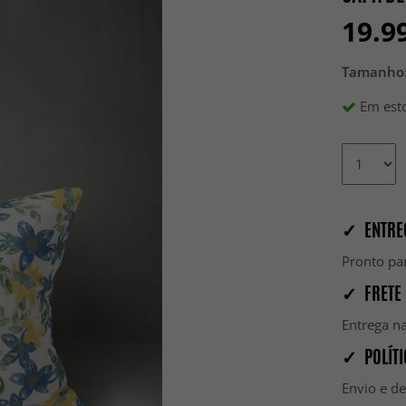
19.9
Tamanho
Em esto
✓ ENTRE
Pronto par
✓ FRETE 
Entrega na
✓ POLÍTI
Envio e d