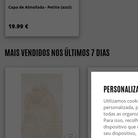
Capa de Almofada - Petite (azul)
19.99 €
MAIS VENDIDOS NOS ÚLTIMOS 7 DIAS
PERSONALIZA
Utilizamos cook
personalizada, 
todas as organi
Para isso, recol
dispositivo que 
seu dispositivo,