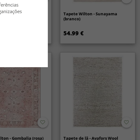
ferências
ganizações
lã - Coastal (creme)
Tapete Wilton - Sunayama
(branco)
54.99 €
lton - Gombalia (rosa)
Tapete de lã - Avafors Wool