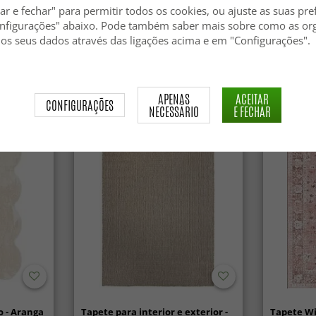
ar e fechar" para permitir todos os cookies, ou ajuste as suas pre
nfigurações" abaixo. Pode também saber mais sobre como as or
Tapete de lã - Avafors Wool
Tapete de 
 os seus dados através das ligações acima e em "Configurações".
Bubble (bege)
84.99 €
84.99 €
APENAS
ACEITAR
CONFIGURAÇÕES
NECESSÁRIO
E FECHAR
 - Aranga
Tapete para interior e exterior -
Tapete Wi