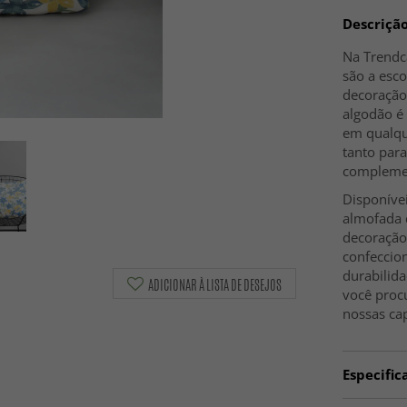
Descriçã
Na Trendc
são a esco
decoração 
algodão é 
em qualque
tanto para
complemen
Disponíve
almofada d
decoração
confeccio
durabilida
ADICIONAR À LISTA DE DESEJOS
você procu
nossas cap
Especific