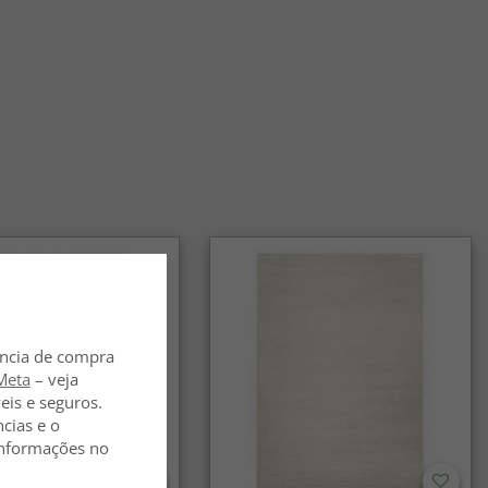
ência de compra
Meta
– veja
eis e seguros.
ncias e o
 informações no