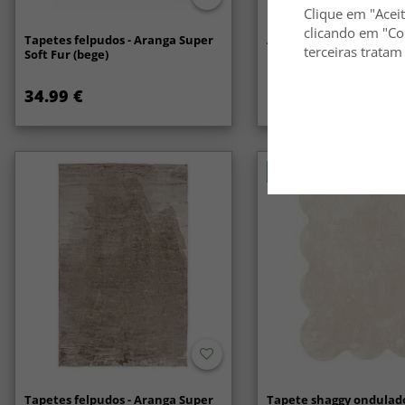
Clique em "Aceit
clicando em "Co
Tapetes felpudos - Aranga Super
Anti-slip/Halkskydd
terceiras tratam
Soft Fur (bege)
34.99 €
14.99 €
Novidade
Tapetes felpudos - Aranga Super
Tapete shaggy ondulado