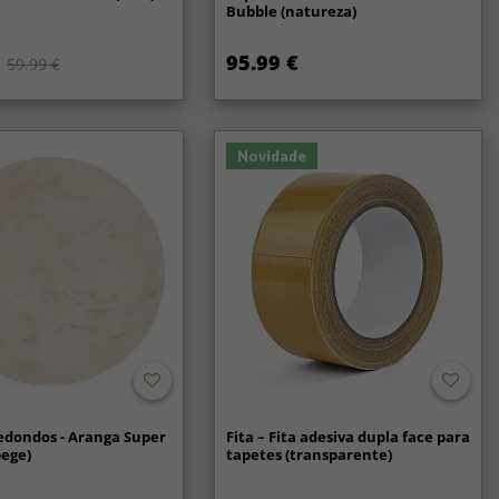
Bubble (natureza)
95.99 €
59.99 €
Novidade
edondos - Aranga Super
Fita – Fita adesiva dupla face para
bege)
tapetes (transparente)