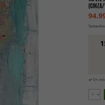
(CINZA
94.9
Tamanho
1
Em esto