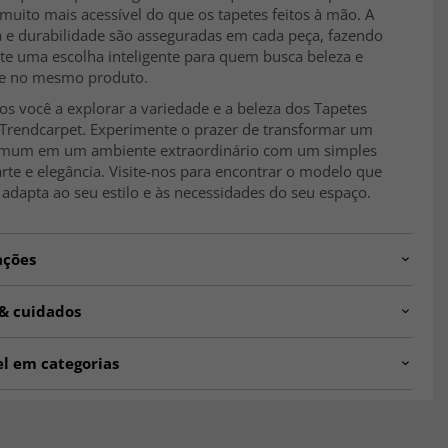
uito mais acessível do que os tapetes feitos à mão. A
a e durabilidade são asseguradas em cada peça, fazendo
ete uma escolha inteligente para quem busca beleza e
de no mesmo produto.
s você a explorar a variedade e a beleza dos Tapetes
 Trendcarpet. Experimente o prazer de transformar um
mum em um ambiente extraordinário com um simples
rte e elegância. Visite-nos para encontrar o modelo que
adapta ao seu estilo e às necessidades do seu espaço.
ações
STIN.SK11321.801.DT75243.101
 & cuidados
ão
Interior
el em categorias
Sala de estar, Quarto, Cozinha, Hall de entrada
rpet Vintage Luxury ☆
Tapetes para Sala de Estar
os
inza
Tapetes Turquesa