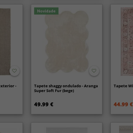
Para uma 
profissio
Novidade
uma renov
responsabi
xterior -
Tapete shaggy ondulado - Aranga
Tapete Wi
Super Soft Fur (bege)
49.99 €
44.99 €