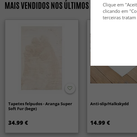
MAIS VENDIDOS NOS ÚLTIMOS 7 DIAS
Clique em "Aceit
clicando em "Co
terceiras tratam
Tapetes felpudos - Aranga Super
Anti-slip/Halkskydd
Soft Fur (bege)
34.99 €
14.99 €