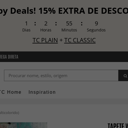
y Deals! 15% EXTRA DE DES
1
2
55
8
Dias
Horas
Minutos
Segundos
TC PLAIN
+
TC CLASSIC
REGA DIRETA
TC Home
Inspiration
lticolorido)
TAPETE 