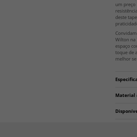
um preço m
resistênci
deste tap
praticida
Convidamo
Wilton na
espaço co
toque de a
melhor se 
Especific
Artno:
JU
Material
Utilizaç
MATERIAL
Disponív
Poliéster
Divisão
☆ Trendca
Tamanh
Tapetes C