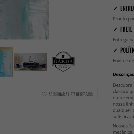
✓ ENTRE
Pronto par
✓ FRETE 
Entrega na
✓ POLÍTI
Envio e d
Descriçã
Descubra 
clássica 
ADICIONAR À LISTA DE DESEJOS
oferecemo
nossa linh
qualquer 
sofisticaç
Nossos Ta
mecânica,