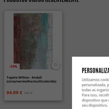
-50%
PERSONALIZA
Tapete Wilton - Andali
Utilizamos cook
(cinza/vermelho/multicolorido)
personalizada, 
todas as organi
94.99 €
189 €
Para isso, recol
dispositivo que 
seu dispositivo,