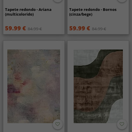
Tapete redondo - Ariana
Tapete redondo - Bornos
(multicolorido)
(cinza/bege)
59.99 €
59.99 €
84.99 €
84.99 €