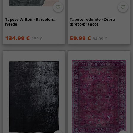
Tapete Wilton - Barcelona
Tapete redondo - Zebra
(verde)
(preto/branco)
134.99 €
59.99 €
189 €
84.99 €