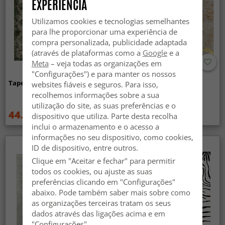
EXPERIÊNCIA
Utilizamos cookies e tecnologias semelhantes
para lhe proporcionar uma experiência de
compra personalizada, publicidade adaptada
(através de plataformas como a
Google
e a
Meta
– veja todas as organizações em
"Configurações") e para manter os nossos
Tapete Wilton - Taknis (verde)
Tapete Wilton - Elena
websites fiáveis e seguros. Para isso,
(bege/dourado)
recolhemos informações sobre a sua
utilização do site, as suas preferências e o
44.99 €
44.99 €
dispositivo que utiliza. Parte desta recolha
59.99 €
59.99 €
inclui o armazenamento e o acesso a
informações no seu dispositivo, como cookies,
ID de dispositivo, entre outros.
Clique em "Aceitar e fechar" para permitir
todos os cookies, ou ajuste as suas
preferências clicando em "Configurações"
abaixo. Pode também saber mais sobre como
as organizações terceiras tratam os seus
dados através das ligações acima e em
"Configurações".