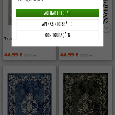
ACEITAR E FECHAR
APENAS NECESSÁRIO
CONFIGURAÇÕES
Tapete Wilton - Mateur (bege)
Tapete Wilton - Zebra
(preto/branco)
44.99 €
44.99 €
59.99 €
59.99 €