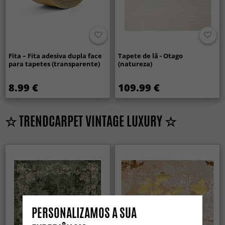
Fita – Fita adesiva dupla face
Tapete de lã - Otago
para tapetes (transparente)
(natureza)
8.99 €
109.99 €
☆ TRENDCARPET VINTAGE LUXURY ☆
PERSONALIZAMOS A SUA