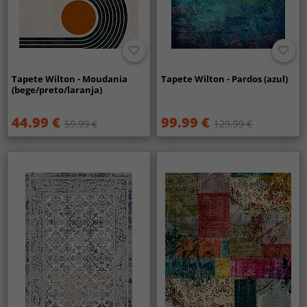
Tapete Wilton - Moudania
Tapete Wilton - Pardos (azul)
(bege/preto/laranja)
44.99 €
99.99 €
59.99 €
129.99 €