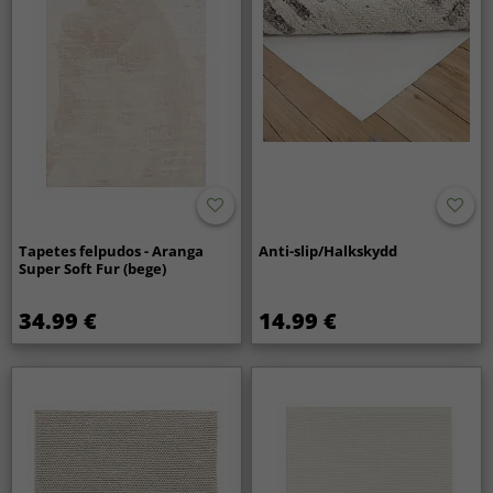
São uma boa escolha para uso prolongado?
Sim, foram concebidos para manter conforto e forma ao
longo do tempo. Com manutenção simples, o tapete
permanece macio e acolhedor ano após ano.
Tapetes felpudos - Aranga
Anti-slip/Halkskydd
Super Soft Fur (bege)
34.99 €
14.99 €