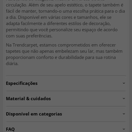
circulação. Além de seu apelo estético, o tapete também é
fácil de manter, tornando-o uma escolha prática para o dia
a dia. Disponível em várias cores e tamanhos, ele se
adapta facilmente a diferentes estilos de decoração,
permitindo que você personalize seu espaço de acordo
com suas preferências.
Na Trendcarpet, estamos comprometidos em oferecer
tapetes que não apenas embelezam seu lar, mas também
proporcionam conforto e durabilidade para sua rotina
diária.
Especificações
Artno:
24998.km.cosy.rosa
Material & cuidados
Instruções de limpeza:
Remova manchas com uma toalha
Material:
Sintético.
de algodão limpa e clara, um pouco de água morna e
Disponível em categorias
Informações adicionais sobre o material:
Não solta
detergente. Para manchas mais difíceis, procure uma
fiapos, repele partículas de pó.
Tapetes Shaggy
Tapetes para Sala de Estar
lavanderia especializada em tapetes.
FAQ