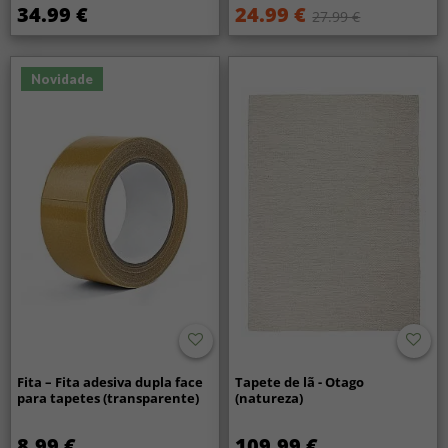
34.99 €
24.99 €
27.99 €
Novidade
Fita – Fita adesiva dupla face
Tapete de lã - Otago
para tapetes (transparente)
(natureza)
8.99 €
109.99 €