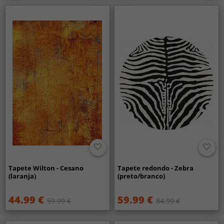
Tapete Wilton - Cesano
Tapete redondo - Zebra
(laranja)
(preto/branco)
44.99 €
59.99 €
59.99 €
84.99 €