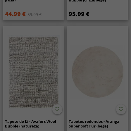
(rosa)
Bubble (cinza/bege)
44.99 €
95.99 €
59.99 €
Tapete de lã - Avafors Wool
Tapetes redondos - Aranga
Bubble (natureza)
Super Soft Fur (bege)