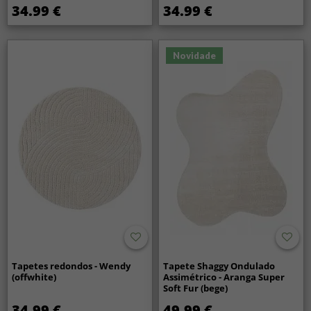
34.99 €
34.99 €
Novidade
Tapetes redondos - Wendy
Tapete Shaggy Ondulado
(offwhite)
Assimétrico - Aranga Super
Soft Fur (bege)
34.99 €
49.99 €