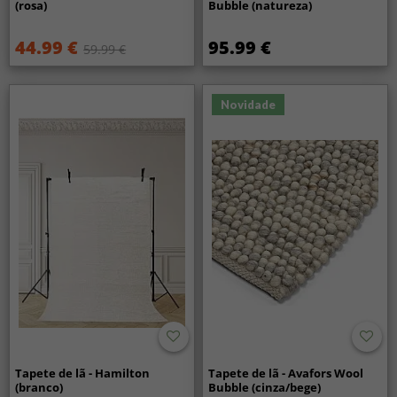
(rosa)
Bubble (natureza)
44.99 €
95.99 €
59.99 €
Novidade
Tapete de lã - Hamilton
Tapete de lã - Avafors Wool
(branco)
Bubble (cinza/bege)