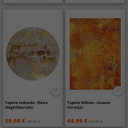
Tapete redondo - Elena
Tapete Wilton - Cesano
(bege/dourado)
(laranja)
59.99 €
44.99 €
84.99 €
59.99 €