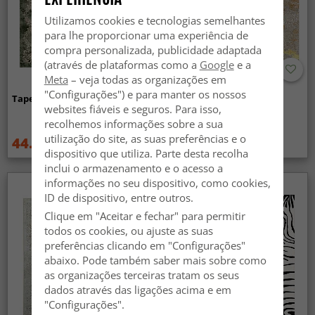
Utilizamos cookies e tecnologias semelhantes
para lhe proporcionar uma experiência de
compra personalizada, publicidade adaptada
(através de plataformas como a
Google
e a
Meta
– veja todas as organizações em
"Configurações") e para manter os nossos
Tapete Wilton - Taknis (verde)
Tapete Wilton - Elena
websites fiáveis e seguros. Para isso,
(bege/dourado)
recolhemos informações sobre a sua
utilização do site, as suas preferências e o
44.99 €
44.99 €
59.99 €
59.99 €
dispositivo que utiliza. Parte desta recolha
inclui o armazenamento e o acesso a
informações no seu dispositivo, como cookies,
ID de dispositivo, entre outros.
Clique em "Aceitar e fechar" para permitir
todos os cookies, ou ajuste as suas
preferências clicando em "Configurações"
abaixo. Pode também saber mais sobre como
as organizações terceiras tratam os seus
dados através das ligações acima e em
"Configurações".