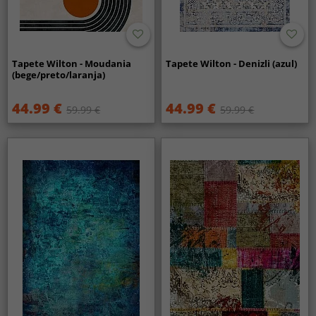
Tapete Wilton - Moudania
Tapete Wilton - Denizli (azul)
(bege/preto/laranja)
44.99 €
44.99 €
59.99 €
59.99 €