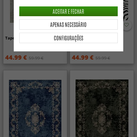
ACEITAR E FECHAR
APENAS NECESSÁRIO
CONFIGURAÇÕES
Tapete Wilton - Mateur (bege)
Tapete Wilton - Zebra
(preto/branco)
44.99 €
44.99 €
59.99 €
59.99 €