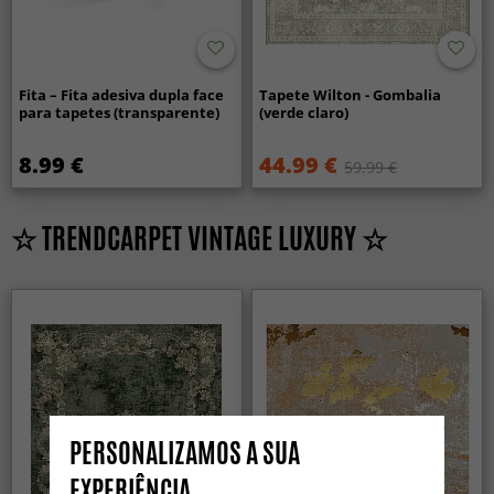
Fita – Fita adesiva dupla face
Tapete Wilton - Gombalia
para tapetes (transparente)
(verde claro)
8.99 €
44.99 €
59.99 €
☆ TRENDCARPET VINTAGE LUXURY ☆
PERSONALIZAMOS A SUA
EXPERIÊNCIA