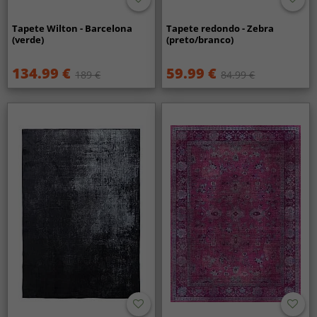
Tapete Wilton - Barcelona
Tapete redondo - Zebra
(verde)
(preto/branco)
134.99 €
59.99 €
189 €
84.99 €