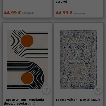
escuro)
44.99 €
44.99 €
59.99 €
59.99 €
Tapete Wilton - Moudania
Tapete Wilton - Denizli (azul)
(bege/preto/laranja)