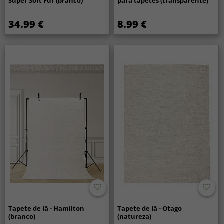
Super Soft Fur (branco)
para tapetes (transparente)
34.99 €
8.99 €
Tapete de lã - Hamilton
Tapete de lã - Otago
(branco)
(natureza)