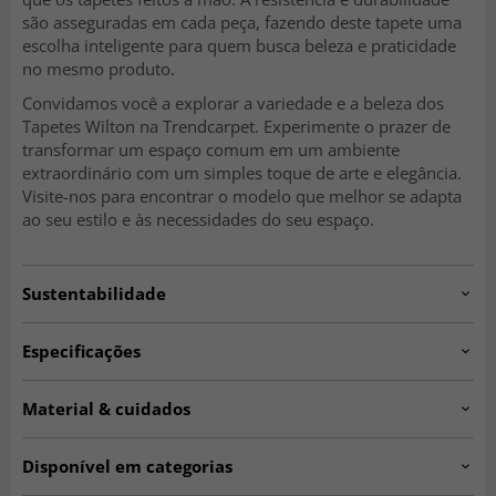
são asseguradas em cada peça, fazendo deste tapete uma
escolha inteligente para quem busca beleza e praticidade
no mesmo produto.
Convidamos você a explorar a variedade e a beleza dos
Tapetes Wilton na Trendcarpet. Experimente o prazer de
transformar um espaço comum em um ambiente
extraordinário com um simples toque de arte e elegância.
Visite-nos para encontrar o modelo que melhor se adapta
ao seu estilo e às necessidades do seu espaço.
Sustentabilidade
Especificações
Artno:
ZEUGMA.SKD11170.801.DT65474.102.round
Material & cuidados
Fabricação:
Tecido à máquina.
Material:
Poliéster.
Espessura aproximada:
10 mm.
Disponível em categorias
Origem:
Turquia.