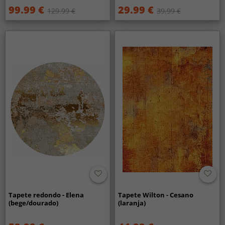
99.99 €
29.99 €
129.99 €
39.99 €
Tapete redondo - Elena
Tapete Wilton - Cesano
(bege/dourado)
(laranja)