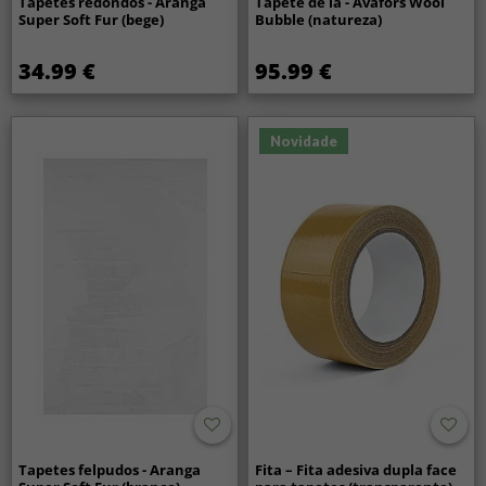
Tapetes redondos - Aranga
Tapete de lã - Avafors Wool
Super Soft Fur (bege)
Bubble (natureza)
34.99 €
95.99 €
Novidade
Tapetes felpudos - Aranga
Fita – Fita adesiva dupla face