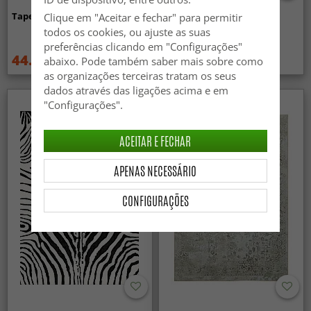
Tapete Wilton - Taknis (verde)
Tapete Wilton - Elena
Clique em "Aceitar e fechar" para permitir
(bege/dourado)
todos os cookies, ou ajuste as suas
preferências clicando em "Configurações"
44.99 €
44.99 €
abaixo. Pode também saber mais sobre como
59.99 €
59.99 €
as organizações terceiras tratam os seus
dados através das ligações acima e em
"Configurações".
ACEITAR E FECHAR
APENAS NECESSÁRIO
CONFIGURAÇÕES