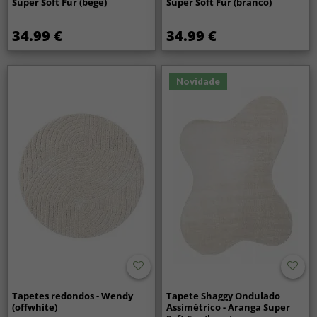
Super Soft Fur (bege)
Super Soft Fur (branco)
34.99 €
34.99 €
Novidade
Tapetes redondos - Wendy
Tapete Shaggy Ondulado
(offwhite)
Assimétrico - Aranga Super