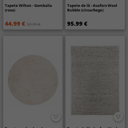
Tapete Wilton - Gombalia
Tapete de lã - Avafors Wool
(rosa)
Bubble (cinza/bege)
44.99 €
95.99 €
59.99 €