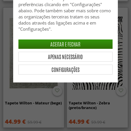
preferências clicando em "Configurações"
abaixo. Pode também saber mais sobre como
as organizações terceiras tratam os seus
dados através das ligações acima e em
"Configurações".
ACEITAR E FECHAR
APENAS NECESSÁRIO
CONFIGURAÇÕES
Tapete Wilton - Mateur (bege)
Tapete Wilton - Zebra
(preto/branco)
44.99 €
44.99 €
59.99 €
59.99 €