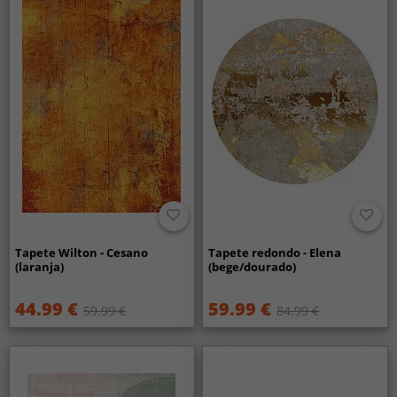
Tapete Wilton - Cesano
Tapete redondo - Elena
(laranja)
(bege/dourado)
44.99 €
59.99 €
59.99 €
84.99 €