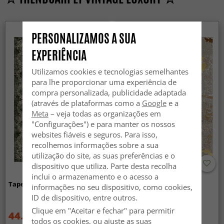
PERSONALIZAMOS A SUA
EXPERIÊNCIA
Utilizamos cookies e tecnologias semelhantes
para lhe proporcionar uma experiência de
compra personalizada, publicidade adaptada
(através de plataformas como a
Google
e a
Meta
– veja todas as organizações em
"Configurações") e para manter os nossos
websites fiáveis e seguros. Para isso,
recolhemos informações sobre a sua
utilização do site, as suas preferências e o
dispositivo que utiliza. Parte desta recolha
inclui o armazenamento e o acesso a
Tapete Wilton - Taknis (verde)
Tapete Wilton - Elena
informações no seu dispositivo, como cookies,
(bege/dourado)
ID de dispositivo, entre outros.
Clique em "Aceitar e fechar" para permitir
44.99 €
44.99 €
59.99 €
59.99 €
todos os cookies, ou ajuste as suas