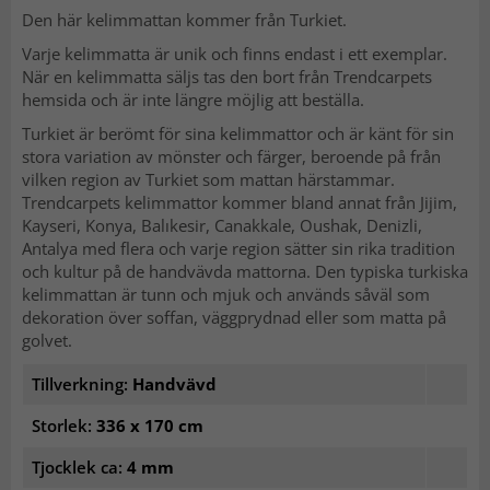
Den här kelimmattan kommer från Turkiet.
Varje kelimmatta är unik och finns endast i ett exemplar.
När en kelimmatta säljs tas den bort från Trendcarpets
hemsida och är inte längre möjlig att beställa.
Turkiet är berömt för sina kelimmattor och är känt för sin
stora variation av mönster och färger, beroende på från
vilken region av Turkiet som mattan härstammar.
Trendcarpets kelimmattor kommer bland annat från Jijim,
Kayseri, Konya, Balıkesir, Canakkale, Oushak, Denizli,
Antalya med flera och varje region sätter sin rika tradition
och kultur på de handvävda mattorna. Den typiska turkiska
kelimmattan är tunn och mjuk och används såväl som
dekoration över soffan, väggprydnad eller som matta på
golvet.
Tillverkning:
Handvävd
Storlek:
336 x 170 cm
Tjocklek ca:
4 mm