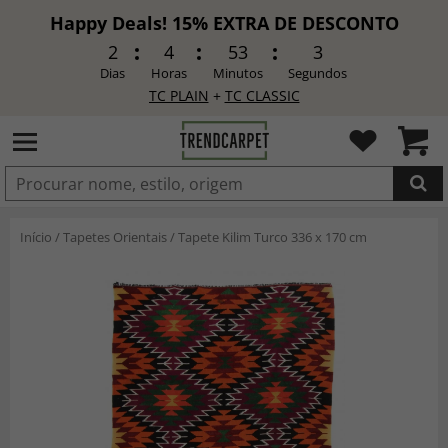
Happy Deals! 15% EXTRA DE DESCONTO
2
4
53
1
Dias
Horas
Minutos
Segundos
TC PLAIN
+
TC CLASSIC
ADICIONADO
Início
/
Tapetes Orientais
/
Tapete Kilim Turco 336 x 170 cm