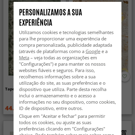
PERSONALIZAMOS A SUA
EXPERIÊNCIA
Utilizamos cookies e tecnologias semelhantes
para lhe proporcionar uma experiência de
compra personalizada, publicidade adaptada
(através de plataformas como a
Google
e a
Meta
– veja todas as organizações em
"Configurações") e para manter os nossos
websites fiáveis e seguros. Para isso,
recolhemos informações sobre a sua
utilização do site, as suas preferências e o
dispositivo que utiliza. Parte desta recolha
Tapete Wilton - Taknis (verde)
Tapete Wilton - Elena
(bege/dourado)
inclui o armazenamento e o acesso a
informações no seu dispositivo, como cookies,
44.99 €
44.99 €
ID de dispositivo, entre outros.
59.99 €
59.99 €
Clique em "Aceitar e fechar" para permitir
todos os cookies, ou ajuste as suas
preferências clicando em "Configurações"
abaixo. Pode também saber mais sobre como