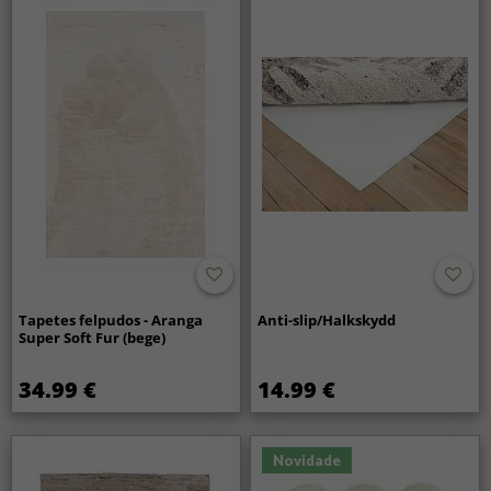
Tapetes felpudos - Aranga
Anti-slip/Halkskydd
Super Soft Fur (bege)
34.99 €
14.99 €
Novidade