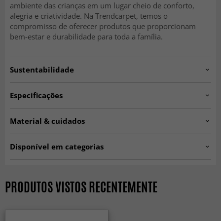
ambiente das crianças em um lugar cheio de conforto,
alegria e criatividade. Na Trendcarpet, temos o
compromisso de oferecer produtos que proporcionam
bem-estar e durabilidade para toda a família.
Sustentabilidade
Especificações
Artno:
DEREK.-ZJ21241.-DT25513_101
Material & cuidados
Produção:
Tecido à máquina.
Material:
100% lã sintética.
Espessura aproximada:
10 mm.
Disponível em categorias
Origem:
Turquia.
Tapetes infantis
Tapetes 160 x 230 cm
SEASON SALE
Tapetes modernos
PRODUTOS VISTOS RECENTEMENTE
Todos os tapetes