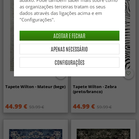
as organizações terceiras tratam os seus
dados através das ligações acima e em
"Configurações".
ACEITAR E FECHAR
APENAS NECESSÁRIO
CONFIGURAÇÕES
Tapete Wilton - Mateur (bege)
Tapete Wilton - Zebra
(preto/branco)
44.99 €
44.99 €
59.99 €
59.99 €