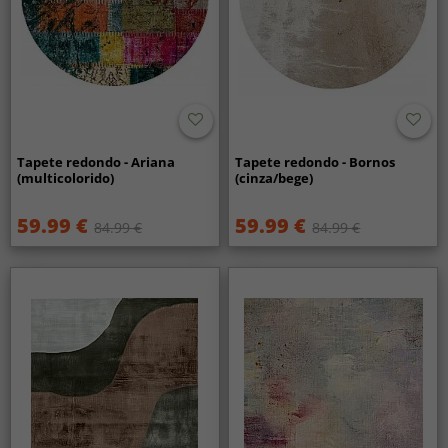
Tapete redondo - Ariana
Tapete redondo - Bornos
(multicolorido)
(cinza/bege)
59.99 €
59.99 €
84.99 €
84.99 €