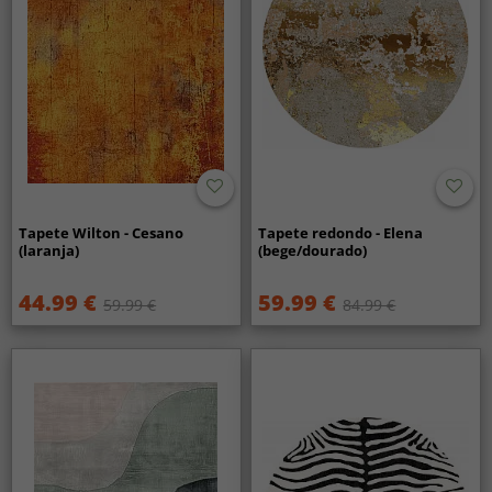
Tapete Wilton - Cesano
Tapete redondo - Elena
(laranja)
(bege/dourado)
44.99 €
59.99 €
59.99 €
84.99 €