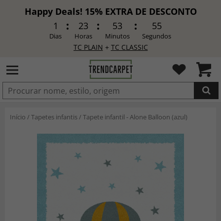
Happy Deals! 15% EXTRA DE DESCONTO
1
23
53
53
Dias
Horas
Minutos
Segundos
TC PLAIN
+
TC CLASSIC
ADICIONADO
Início
/
Tapetes infantis
/
Tapete infantil - Alone Balloon (azul)