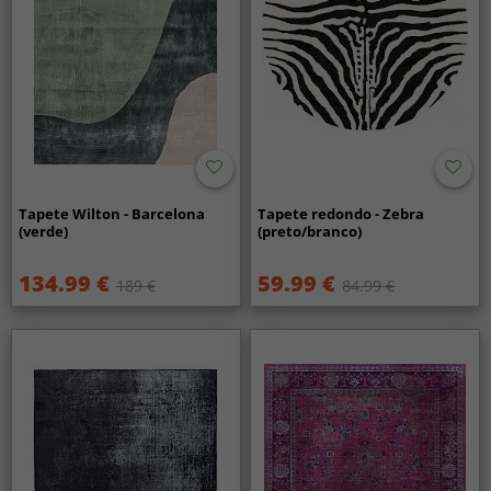
Tapete Wilton - Barcelona
Tapete redondo - Zebra
(verde)
(preto/branco)
134.99 €
59.99 €
189 €
84.99 €