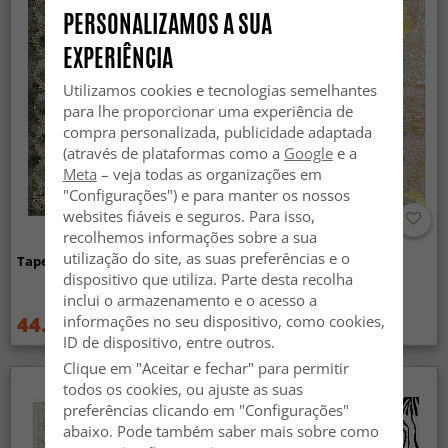
PERSONALIZAMOS A SUA
EXPERIÊNCIA
Utilizamos cookies e tecnologias semelhantes
para lhe proporcionar uma experiência de
compra personalizada, publicidade adaptada
(através de plataformas como a
Google
e a
Meta
– veja todas as organizações em
"Configurações") e para manter os nossos
websites fiáveis e seguros. Para isso,
recolhemos informações sobre a sua
utilização do site, as suas preferências e o
Tapete Wilton - Taknis (verde)
Tapete Wilton - Elena
(bege/dourado)
dispositivo que utiliza. Parte desta recolha
inclui o armazenamento e o acesso a
44.99 €
44.99 €
informações no seu dispositivo, como cookies,
59.99 €
59.99 €
ID de dispositivo, entre outros.
Clique em "Aceitar e fechar" para permitir
todos os cookies, ou ajuste as suas
preferências clicando em "Configurações"
abaixo. Pode também saber mais sobre como