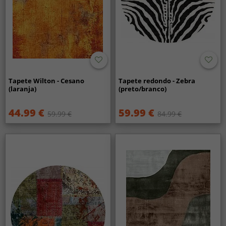
Tapete Wilton - Cesano
Tapete redondo - Zebra
(laranja)
(preto/branco)
44.99 €
59.99 €
59.99 €
84.99 €