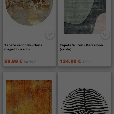
Tapete redondo - Elena
Tapete Wilton - Barcelona
(bege/dourado)
(verde)
59.99 €
134.99 €
84.99 €
189 €