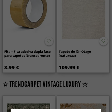
Fita – Fita adesiva dupla face
Tapete de lã - Otago
para tapetes (transparente)
(natureza)
8.99 €
109.99 €
☆ TRENDCARPET VINTAGE LUXURY ☆