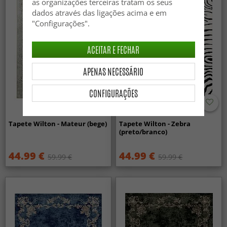
as organizações terceiras tratam os seus
dados através das ligações acima e em
"Configurações".
ACEITAR E FECHAR
APENAS NECESSÁRIO
CONFIGURAÇÕES
Tapete Wilton - Mateur (bege)
Tapete Wilton - Zebra
(preto/branco)
44.99 €
44.99 €
59.99 €
59.99 €