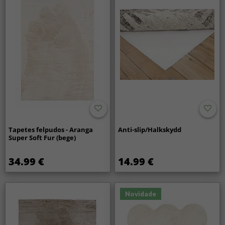
Tapetes felpudos - Aranga
Anti-slip/Halkskydd
Super Soft Fur (bege)
34.99 €
14.99 €
Novidade