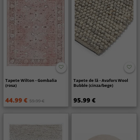
Tapete Wilton - Gombalia
Tapete de lã - Avafors Wool
(rosa)
Bubble (cinza/bege)
44.99 €
95.99 €
59.99 €