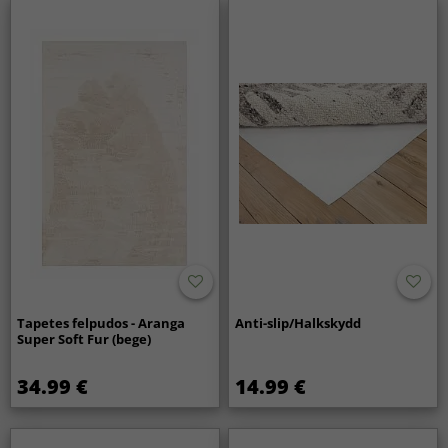
Sim, os tapetes de trapos são ideais para casas com
crianças e muita atividade. São resistentes, práticos e
mantêm o seu aspeto mesmo com uso diário.
Tapetes felpudos - Aranga
Anti-slip/Halkskydd
Super Soft Fur (bege)
34.99 €
14.99 €