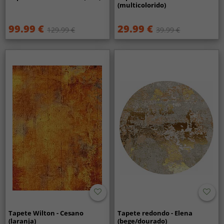
(multicolorido)
99.99 €
29.99 €
129.99 €
39.99 €
Tapete Wilton - Cesano
Tapete redondo - Elena
(laranja)
(bege/dourado)