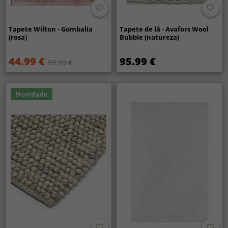
Tapete Wilton - Gombalia
Tapete de lã - Avafors Wool
(rosa)
Bubble (natureza)
44.99 €
95.99 €
59.99 €
Novidade