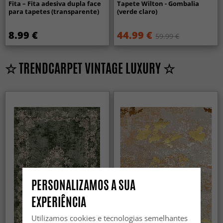
Fita – Fita adesiva dupla face
Tapete Wilton - Gombalia
para tapetes (transparente)
(verde claro)
8.99 €
44.99 €
59.99 €
☆ TRENDCARPET VINTAGE LUXURY ☆
PERSONALIZAMOS A SUA
EXPERIÊNCIA
Utilizamos cookies e tecnologias semelhantes