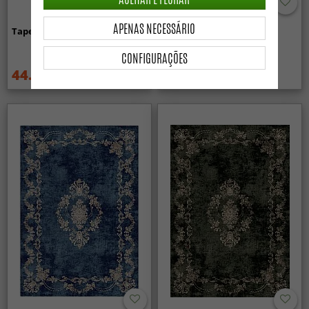
APENAS NECESSÁRIO
Tapete Wilton - Mateur (bege)
Tapete Wilton - Zebra
(preto/branco)
CONFIGURAÇÕES
44.99 €
44.99 €
59.99 €
59.99 €