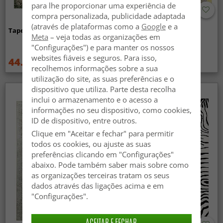
para lhe proporcionar uma experiência de
compra personalizada, publicidade adaptada
(através de plataformas como a
Google
e a
Tapete Wilton - Taknis (verde)
Tapete Wilton - Elena
Meta
– veja todas as organizações em
(bege/dourado)
"Configurações") e para manter os nossos
websites fiáveis e seguros. Para isso,
44.99 €
44.99 €
59.99 €
59.99 €
recolhemos informações sobre a sua
utilização do site, as suas preferências e o
dispositivo que utiliza. Parte desta recolha
inclui o armazenamento e o acesso a
informações no seu dispositivo, como cookies,
ID de dispositivo, entre outros.
Clique em "Aceitar e fechar" para permitir
todos os cookies, ou ajuste as suas
preferências clicando em "Configurações"
abaixo. Pode também saber mais sobre como
as organizações terceiras tratam os seus
dados através das ligações acima e em
"Configurações".
ACEITAR E FECHAR