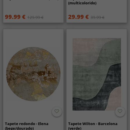
(multicolorido)
99.99 €
29.99 €
129.99 €
39.99 €
Tapete redondo - Elena
Tapete Wilton - Barcelona
(bege/dourado)
(verde)