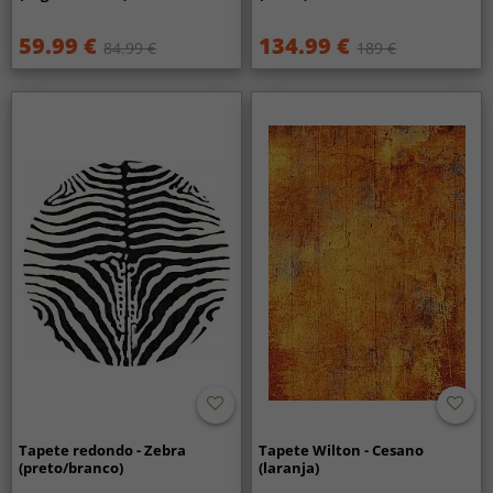
59.99 €
134.99 €
84.99 €
189 €
Tapete redondo - Zebra
Tapete Wilton - Cesano
(preto/branco)
(laranja)