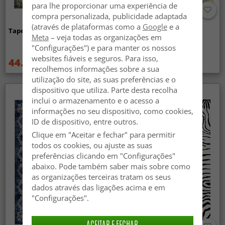
para lhe proporcionar uma experiência de
compra personalizada, publicidade adaptada
(através de plataformas como a
Google
e a
Tapete Wilton - Taknis (verde)
Tapete Wilton - Elena
Meta
– veja todas as organizações em
(bege/dourado)
"Configurações") e para manter os nossos
websites fiáveis e seguros. Para isso,
44.99 €
44.99 €
59.99 €
59.99 €
recolhemos informações sobre a sua
utilização do site, as suas preferências e o
dispositivo que utiliza. Parte desta recolha
inclui o armazenamento e o acesso a
informações no seu dispositivo, como cookies,
ID de dispositivo, entre outros.
Clique em "Aceitar e fechar" para permitir
todos os cookies, ou ajuste as suas
preferências clicando em "Configurações"
abaixo. Pode também saber mais sobre como
as organizações terceiras tratam os seus
dados através das ligações acima e em
"Configurações".
ACEITAR E FECHAR