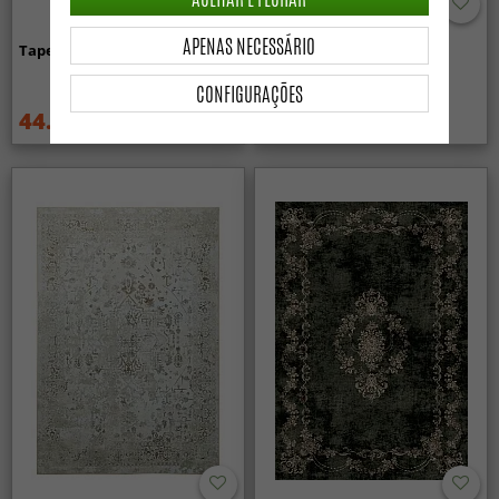
APENAS NECESSÁRIO
Tapete Wilton - Taknis (azul)
Tapete Wilton - Zebra
(preto/branco)
CONFIGURAÇÕES
44.99 €
44.99 €
59.99 €
59.99 €