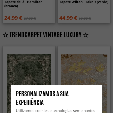
Tapete de lã - Hamilton
Tapete Wilton - Taknis (verde)
(branco)
24.99 €
44.99 €
27.99 €
59.99 €
☆ TRENDCARPET VINTAGE LUXURY ☆
PERSONALIZAMOS A SUA
EXPERIÊNCIA
Utilizamos cookies e tecnologias semelhantes