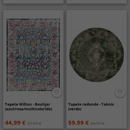
Tapete Wilton - Bouhjar
Tapete redondo - Taknis
(azul/rosa/multicolorido)
(verde)
44.99 €
59.99 €
59.99 €
84.99 €