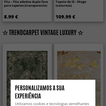
Fita – Fita adesiva dupla face
Tapete de lã - Otago
para tapetes (transparente)
(natureza)
8.99 €
109.99 €
☆ TRENDCARPET VINTAGE LUXURY ☆
PERSONALIZAMOS A SUA
EXPERIÊNCIA
Utilizamos cookies e tecnologias semelhantes