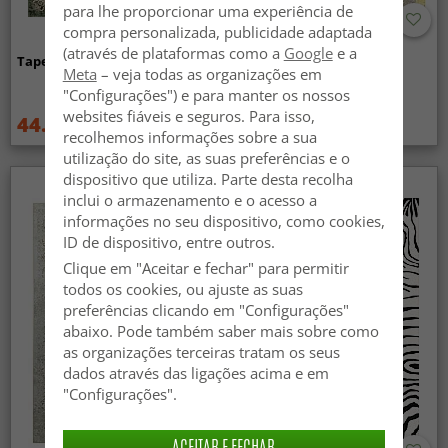
para lhe proporcionar uma experiência de
compra personalizada, publicidade adaptada
(através de plataformas como a
Google
e a
Tapete Wilton - Taknis (verde)
Tapete Wilton - Elena
Meta
– veja todas as organizações em
(bege/dourado)
"Configurações") e para manter os nossos
websites fiáveis e seguros. Para isso,
44.99 €
44.99 €
59.99 €
59.99 €
recolhemos informações sobre a sua
utilização do site, as suas preferências e o
dispositivo que utiliza. Parte desta recolha
inclui o armazenamento e o acesso a
informações no seu dispositivo, como cookies,
ID de dispositivo, entre outros.
Clique em "Aceitar e fechar" para permitir
todos os cookies, ou ajuste as suas
preferências clicando em "Configurações"
abaixo. Pode também saber mais sobre como
as organizações terceiras tratam os seus
dados através das ligações acima e em
"Configurações".
ACEITAR E FECHAR