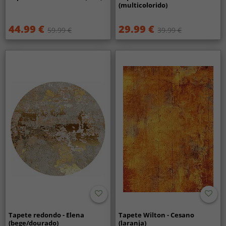
(multicolorido)
44.99 €
29.99 €
59.99 €
39.99 €
Tapete redondo - Elena
Tapete Wilton - Cesano
(bege/dourado)
(laranja)