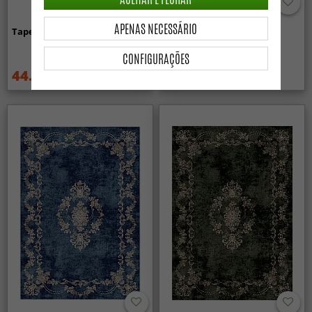
APENAS NECESSÁRIO
Tapete Wilton - Mateur (bege)
Tapete Wilton - Zebra
(preto/branco)
CONFIGURAÇÕES
44.99 €
44.99 €
59.99 €
59.99 €