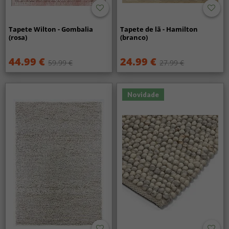
Tapete Wilton - Gombalia
Tapete de lã - Hamilton
(rosa)
(branco)
44.99 €
24.99 €
59.99 €
27.99 €
Novidade