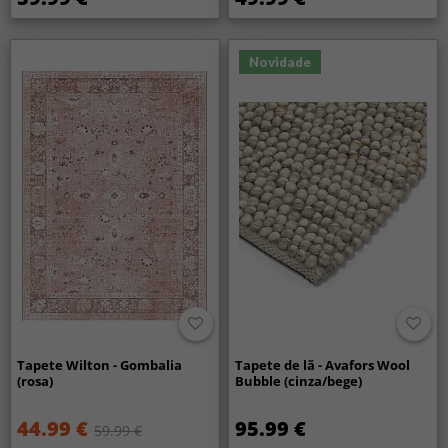
Novidade
Tapete Wilton - Gombalia
Tapete de lã - Avafors Wool
(rosa)
Bubble (cinza/bege)
44.99 €
95.99 €
59.99 €