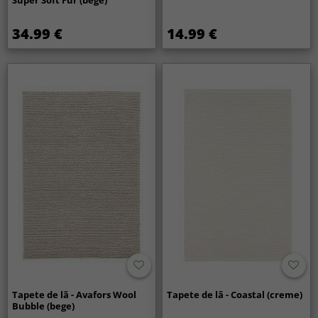
Super Soft Fur (bege)
34.99 €
14.99 €
Tapete de lã - Avafors Wool
Tapete de lã - Coastal (creme)
Bubble (bege)