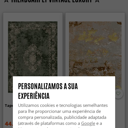
PERSONALIZAMOS A SUA
EXPERIÊNCIA
Utilizamos cookies e tecnologias semelhantes
Tapete Wilton - Taknis (verde)
Tapete Wilton - Elena
(bege/dourado)
para lhe proporcionar uma experiência de
compra personalizada, publicidade adaptada
44.99 €
44.99 €
(através de plataformas como a
Google
e a
59.99 €
59.99 €