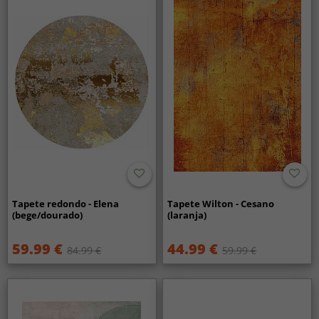
Tapete redondo - Elena
Tapete Wilton - Cesano
(bege/dourado)
(laranja)
59.99 €
44.99 €
84.99 €
59.99 €