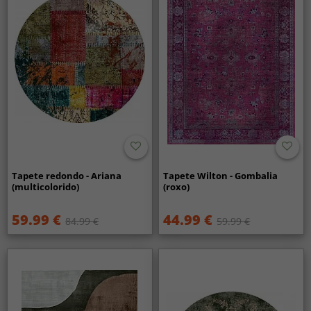
Tapete redondo - Ariana
Tapete Wilton - Gombalia
(multicolorido)
(roxo)
59.99 €
44.99 €
84.99 €
59.99 €