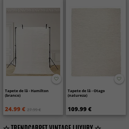
Tapete de lã - Hamilton
Tapete de lã - Otago
(branco)
(natureza)
24.99 €
109.99 €
27.99 €
☆ TRENDCARPET VINTAGE LUXURY ☆