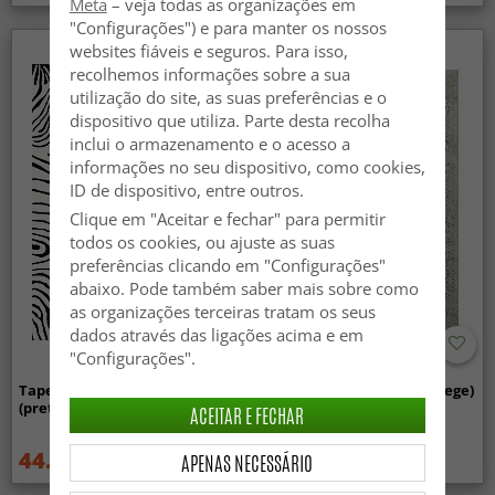
Meta
– veja todas as organizações em
"Configurações") e para manter os nossos
websites fiáveis e seguros. Para isso,
recolhemos informações sobre a sua
utilização do site, as suas preferências e o
dispositivo que utiliza. Parte desta recolha
inclui o armazenamento e o acesso a
informações no seu dispositivo, como cookies,
ID de dispositivo, entre outros.
Clique em "Aceitar e fechar" para permitir
todos os cookies, ou ajuste as suas
preferências clicando em "Configurações"
abaixo. Pode também saber mais sobre como
as organizações terceiras tratam os seus
dados através das ligações acima e em
"Configurações".
Tapete Wilton - Zebra
Tapete Wilton - Mateur (bege)
(preto/branco)
ACEITAR E FECHAR
44.99 €
44.99 €
APENAS NECESSÁRIO
59.99 €
59.99 €