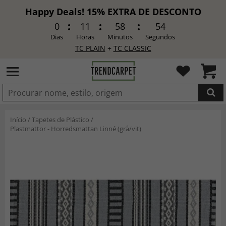
Happy Deals! 15% EXTRA DE DESCONTO
0
11
58
52
Dias
Horas
Minutos
Segundos
TC PLAIN
+
TC CLASSIC
ADICIONADO
Início
/
Tapetes de Plástico
/
Plastmattor - Horredsmattan Linné (grå/vit)