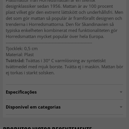
Plastmattor från Horredsmattan är en svensk
designklassiker sedan 1956. Mattan är av 100 procent
plast vilket gör den extremt lättskött och underhållsfri. Men
det som gör mattan så populär är framförallt designen och
trenderna i Horredsmattorna. Den för Skandinavien så
typiska enkelheten kombinerat med funktionaliteten gör
Horredsmattan mycket populär över hela Europa.
------------------------------------------------------------
Tjocklek: 0,5 cm
Material: Plast
Tvättråd:
Tvättas i 30º C varmlösning av syntetiskt
tvättmedel med mjuk borste. Tvätta ej i maskin. Mattan bör
ej torkas i starkt solsken.
Especificações
Artno:
hrd.linne.greywhite.
Disponível em categorias
Tapetes de Plástico
Tapetes Retangulares