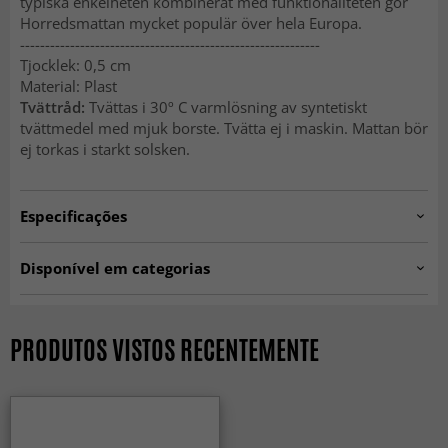
typiska enkelheten kombinerat med funktionaliteten gör
Horredsmattan mycket populär över hela Europa.
------------------------------------------------------------
Tjocklek: 0,5 cm
Material: Plast
Tvättråd:
Tvättas i 30º C varmlösning av syntetiskt
tvättmedel med mjuk borste. Tvätta ej i maskin. Mattan bör
ej torkas i starkt solsken.
Especificações
Artno:
hrd.elin.beige-12
Disponível em categorias
Tapetes de Plástico
Tapetes Retangulares
Tapetes 80 x 150 cm
PRODUTOS VISTOS RECENTEMENTE