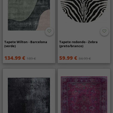
Tapete Wilton - Barcelona
Tapete redondo - Zebra
(verde)
(preto/branco)
134.99 €
59.99 €
189 €
84.99 €