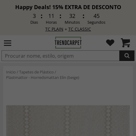
Happy Deals! 15% EXTRA DE DESCONTO
3
11
32
44
Dias
Horas
Minutos
Segundos
TC PLAIN
+
TC CLASSIC
ADICIONADO
Início
/
Tapetes de Plástico
/
Plastmattor - Horredsmattan Elin (beige)