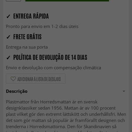
✓ ENTREGA RÁPIDA
Pronto para envio em 1-2 dias úteis
✓ FRETE GRÁTIS
Entrega na sua porta
✓ POLÍTICA DE DEVOLUÇÃO DE 14 DIAS
Envio e devolução com compensação climática
ADICIONAR À LISTA DE DESEJOS
Descrição
Plastmattor från Horredsmattan är en svensk
designklassiker sedan 1956. Mattan är av 100 procent
plast vilket gör den extremt lättskött och underhållsfri. Men
det som gör mattan så populär är framförallt designen och
trenderna i Horredsmattorna. Den för Skandinavien så