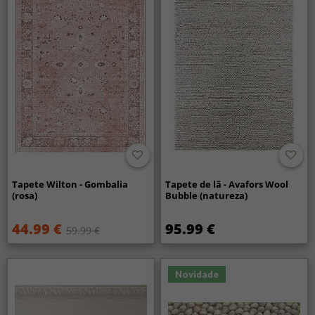
Tapete Wilton - Gombalia
Tapete de lã - Avafors Wool
(rosa)
Bubble (natureza)
44.99 €
95.99 €
59.99 €
Novidade