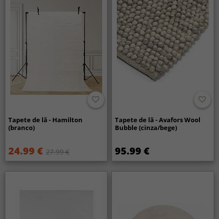
Tapete de lã - Hamilton
Tapete de lã - Avafors Wool
(branco)
Bubble (cinza/bege)
24.99 €
95.99 €
27.99 €