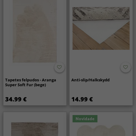
Tapetes felpudos - Aranga
Anti-slip/Halkskydd
Super Soft Fur (bege)
34.99 €
14.99 €
Novidade