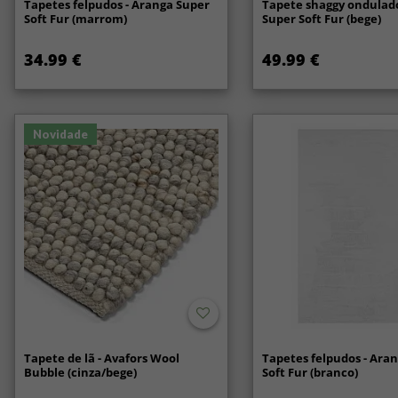
Tapetes felpudos - Aranga Super
Tapete shaggy ondulado
Soft Fur (marrom)
Super Soft Fur (bege)
34.99 €
49.99 €
Novidade
Tapete de lã - Avafors Wool
Tapetes felpudos - Ara
Bubble (cinza/bege)
Soft Fur (branco)