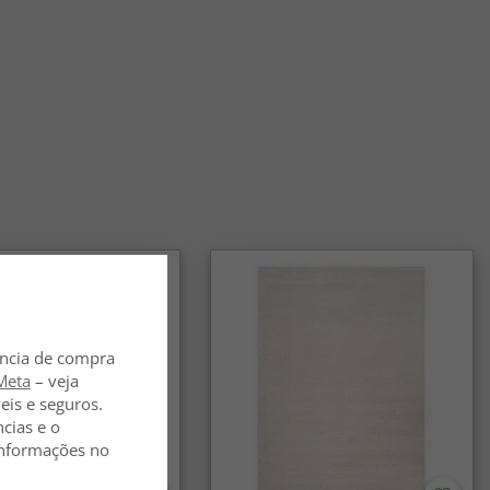
 de juta têm uma estrutura firme e estável, proporcionando
ção confortável sob os pés. Funcionam muito bem como
spaço e contribuem para uma aparência natural.
s de juta são fáceis de manter?
petes de juta são fáceis de manter e permanecem frescos
ação quando necessário. Graças às propriedades naturais
al, mantêm o seu aspeto durante muito tempo.
s de juta são uma escolha sustentável?
apetes de juta são uma escolha popular para quem prefere
naturais. São produzidos a partir de fibras renováveis e
 para um estilo de interiores mais natural.
ência de compra
Meta
– veja
eis e seguros.
ncias e o
 informações no