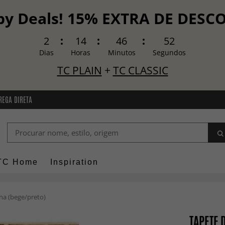
y Deals! 15% EXTRA DE DES
2
14
46
51
Dias
Horas
Minutos
Segundos
TC PLAIN
+
TC CLASSIC
REGA DIRETA
TC Home
Inspiration
ana (bege/preto)
TAPETE 