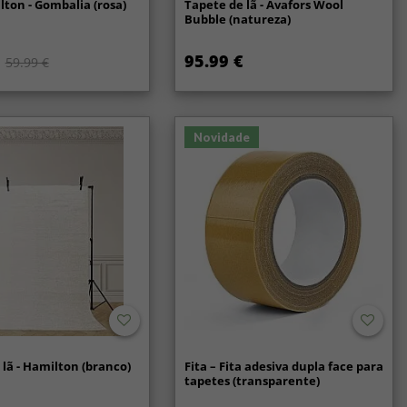
lton - Gombalia (rosa)
Tapete de lã - Avafors Wool
Bubble (natureza)
95.99 €
59.99 €
Novidade
lã - Hamilton (branco)
Fita – Fita adesiva dupla face para
tapetes (transparente)