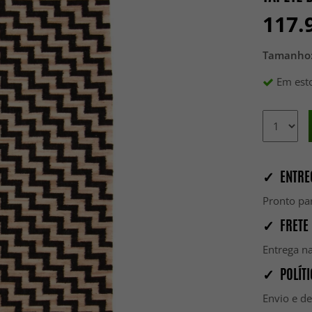
117.
Tamanho
Em esto
✓ ENTRE
Pronto par
✓ FRETE 
Entrega na
✓ POLÍTI
Envio e d