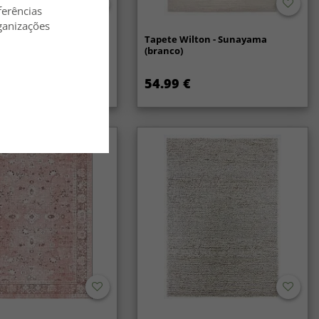
ferências
ganizações
lã - Coastal (creme)
Tapete Wilton - Sunayama
(branco)
54.99 €