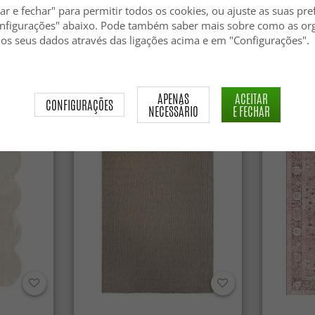
ar e fechar" para permitir todos os cookies, ou ajuste as suas pre
nfigurações" abaixo. Pode também saber mais sobre como as or
Tapete de lã - Avafors Wool
Tapete de 
 os seus dados através das ligações acima e em "Configurações".
Bubble (bege)
84.99 €
84.99 €
APENAS
ACEITAR
CONFIGURAÇÕES
NECESSÁRIO
E FECHAR