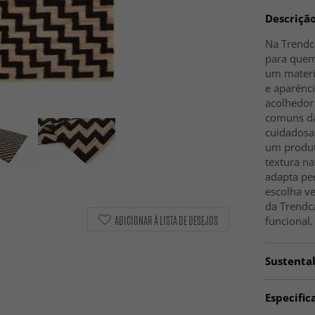
Descriçã
Na Trendca
para quem 
um materia
e aparênci
acolhedor 
comuns da
cuidadosa
um produto
textura na
adapta pe
escolha ve
da Trendca
ADICIONAR À LISTA DE DESEJOS
funcional.
Sustenta
Especific