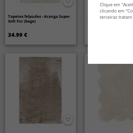
Clique em "Aceit
clicando em "Co
Tapetes felpudos - Aranga Super
Anti-slip/Halkskydd
terceiras tratam
Soft Fur (bege)
34.99 €
14.99 €
Novidade