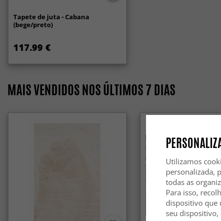
Tapete de juta - Cabana
(bege/preto)
117.99 €
MAIS VENDIDOS NOS ÚLTIMOS 7 DIAS
PERSONALIZA
Utilizamos cook
personalizada, 
todas as organi
Para isso, recol
dispositivo que 
seu dispositivo,