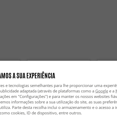
Os tapetes
uma sensa
base do e
Os tapete
Sim, os ta
com aspir
do materi
Os tapete
Sim, os t
materiais 
contribuem
MOS A SUA EXPERIÊNCIA
ies e tecnologias semelhantes para lhe proporcionar uma experi
publicidade adaptada (através de plataformas como a
Google
e a
zações em "Configurações") e para manter os nossos websites fiáv
hemos informações sobre a sua utilização do site, as suas preferê
utiliza. Parte desta recolha inclui o armazenamento e o acesso a
 como cookies, ID de dispositivo, entre outros.