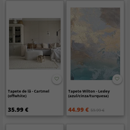
Tapete de lã - Cartmel
Tapete Wilton - Lesley
(offwhite)
(azul/cinza/turquesa)
35.99 €
44.99 €
59.99 €