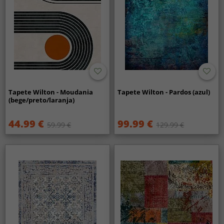
Tapete Wilton - Moudania
Tapete Wilton - Pardos (azul)
(bege/preto/laranja)
44.99 €
99.99 €
59.99 €
129.99 €