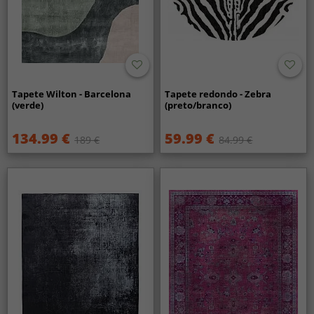
Tapete Wilton - Barcelona
Tapete redondo - Zebra
(verde)
(preto/branco)
134.99 €
59.99 €
189 €
84.99 €