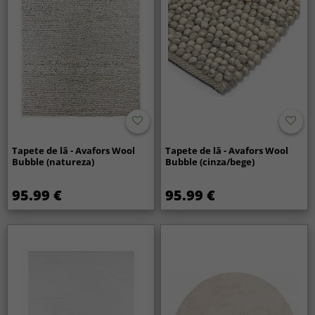
Tapete de lã - Avafors Wool
Tapete de lã - Avafors Wool
Bubble (natureza)
Bubble (cinza/bege)
95.99 €
95.99 €