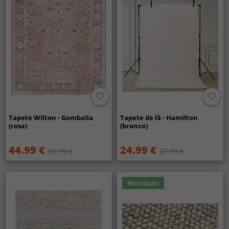
Tapete Wilton - Gombalia
Tapete de lã - Hamilton
(rosa)
(branco)
44.99 €
24.99 €
59.99 €
27.99 €
Novidade