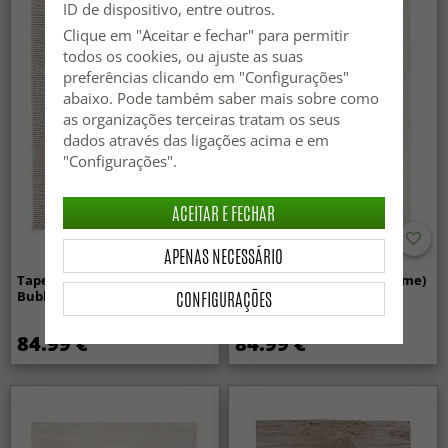
ID de dispositivo, entre outros.
Clique em "Aceitar e fechar" para permitir
todos os cookies, ou ajuste as suas
preferências clicando em "Configurações"
abaixo. Pode também saber mais sobre como
as organizações terceiras tratam os seus
dados através das ligações acima e em
"Configurações".
ACEITAR E FECHAR
APENAS NECESSÁRIO
Tapete de lã - Avafors Wool
Tapete de lã - Coastal (creme)
CONFIGURAÇÕES
Bubble (bege)
84.99 €
84.99 €